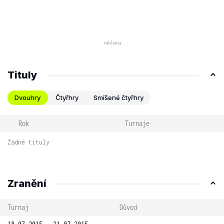
Tituly
Dvouhry
Čtyřhry
Smíšené čtyřhry
Rok
Turnaje
Žádné tituly
Zranění
Turnaj
Důvod