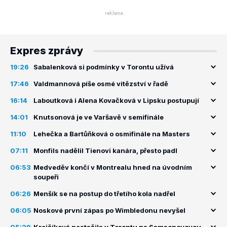
Expres zprávy
19:26
Sabalenková si podmínky v Torontu užívá
17:46
Valdmannová píše osmé vítězství v řadě
16:14
Laboutková i Alena Kovačková v Lipsku postupují
14:01
Knutsonová je ve Varšavě v semifinále
11:10
Lehečka a Bartůňková o osmifinále na Masters
07:11
Monfils nadělil Tienovi kanára, přesto padl
06:53
Medveděv končí v Montrealu hned na úvodním
soupeři
06:26
Menšík se na postup do třetího kola nadřel
06:05
Noskové první zápas po Wimbledonu nevyšel