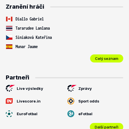
Zranění hráči
Diallo Gabriel
Tararudee Lanlana
Siniaková Kateřina
Munar Jaume
Celý seznam
Partneři
Live výsledky
Zprávy
Livescore.in
Sport odds
EuroFotbal
eFotbal
Další partneři