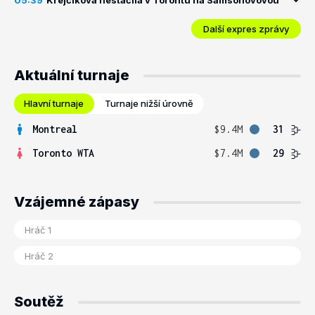
05:39
Krejčíková nestačila v Torontu na Samsonovovou
Další expres zprávy
Aktuální turnaje
Hlavní turnaje
Turnaje nižší úrovně
Montreal
$9.4M
31
Toronto WTA
$7.4M
29
Vzájemné zápasy
Soutěž