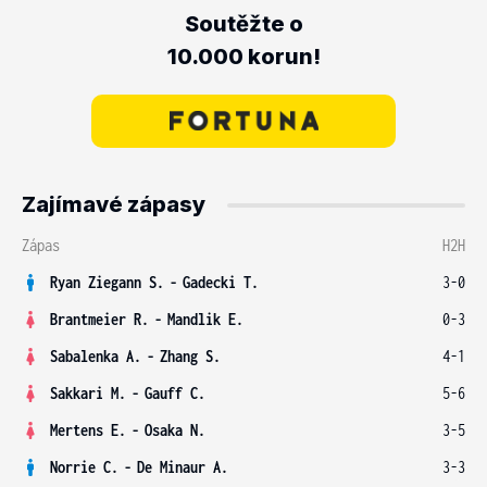
Soutěžte o
10.000 korun!
Zajímavé zápasy
Zápas
H2H
Ryan Ziegann S.
-
Gadecki T.
3-0
Brantmeier R.
-
Mandlik E.
0-3
Sabalenka A.
-
Zhang S.
4-1
Sakkari M.
-
Gauff C.
5-6
Mertens E.
-
Osaka N.
3-5
Norrie C.
-
De Minaur A.
3-3