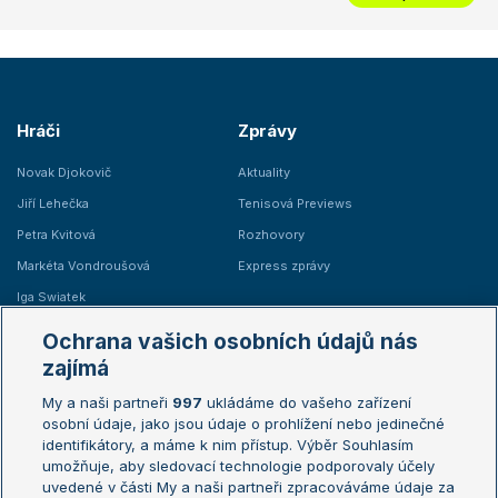
Hráči
Zprávy
Novak Djokovič
Aktuality
Jiří Lehečka
Tenisová Previews
Petra Kvitová
Rozhovory
Markéta Vondroušová
Express zprávy
Iga Swiatek
Marie Bouzková
Ochrana vašich osobních údajů nás
Žebříčky
Kalendář turnajů
zajímá
My a naši partneři
997
ukládáme do vašeho zařízení
Žebříček ATP (muži)
Australian Open
osobní údaje, jako jsou údaje o prohlížení nebo jedinečné
Žebříček WTA (ženy)
French Open
identifikátory, a máme k nim přístup. Výběr Souhlasím
umožňuje, aby sledovací technologie podporovaly účely
Sázkařský žebříček
Wimbledon
uvedené v části My a naši partneři zpracováváme údaje za
US Open