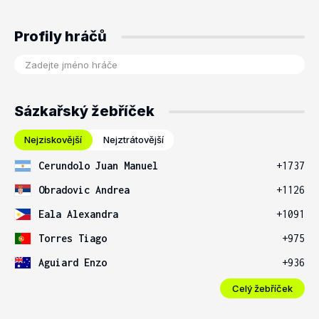
Profily hráčů
Sázkařský žebříček
Nejziskovější
Nejztrátovější
Cerundolo Juan Manuel
+1737
Obradovic Andrea
+1126
Eala Alexandra
+1091
Torres Tiago
+975
Aguiard Enzo
+936
Celý žebříček