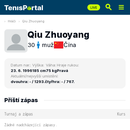
Hráči
Qiu Zhuoyang
Qiu Zhuoyang
30
muž
Čína
Datum nar.:
Výška:
Váha:
Hraje rukou:
23. 6. 1996
185 cm
75 kg
Pravá
Aktuální/nejvyšší umístění:
dvouhra: - / 1293.
čtyřhra: - / 767.
Příští zápas
Turnaj a zápas
Kurs
Žádné nadcházející zápasy.