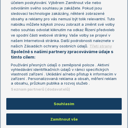
účelem poskytování. Výběrem Zamítnout vše nebo
odvoláním svého souhlasu je zakážete. Pokud jsou
Turnaj mistrů
sledovací technologie zakázány, některé zobrazené
Turnaj mistryň
obsahy a reklamy pro vás nemusí být tolik relevantní. Tuto
Aktualní trendy
nabídku můžete kdykoli znovu zobrazit a změnit své volby
nebo souhlas odvolat kliknutím na odkaz Řízení předvoleb
ve spodní části webové stránky. Vaše volby se projeví v
Fotbalové přestupy
našem Internetová stránka. Další podrobnosti naleznete v
Livesport Daily
našich Zásadách ochrany osobních údajů.
Třetí strany
Společně s našimi partnery zpracováváme údaje s
LS Prague Open
tímto cílem:
Používání přesných údajů o zeměpisné poloze . Aktivní
vyhledávání identifikačních údajů v rámci specifických
vlastností zařízení . Ukládání a/nebo přístup k informacím v
Podmínky užití
Nastavení soukromí
zařízení . Personalizovaná reklama a obsah, měření reklam
GDPR a žurnalistika
Reklama
a obsahu, průzkum publika a rozvoj služeb .
Informace o zpracování osobních
Kontakt
Seznam partnerů (dodavatelů)
údajů
Tiráž
Souhlasím
Copyright © 2008-2026 TenisPortal.cz. Využíváme zpravodajství ČTK.
Zamítnout vše