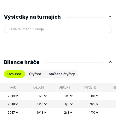
Výsledky na turnajích
Bilance hráče
Dvouhra
Čtyřhra
Smíšené čtyřhry
Rok
Celkem
Antuka
Tvrdý p.
H
2019
1/8
0/1
1/6
2018
4/10
1/5
3/5
2017
6/13
2/3
4/10