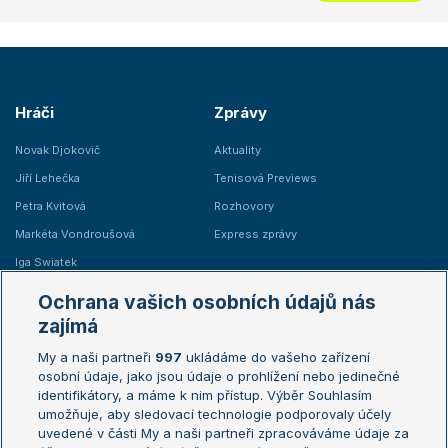
Hráči
Zprávy
Novak Djokovič
Aktuality
Jiří Lehečka
Tenisová Previews
Petra Kvitová
Rozhovory
Markéta Vondroušová
Express zprávy
Iga Swiatek
Marie Bouzková
Ochrana vašich osobních údajů nás
Žebříčky
Kalendář turnajů
zajímá
My a naši partneři
997
ukládáme do vašeho zařízení
Žebříček ATP (muži)
Australian Open
osobní údaje, jako jsou údaje o prohlížení nebo jedinečné
Žebříček WTA (ženy)
French Open
identifikátory, a máme k nim přístup. Výběr Souhlasím
umožňuje, aby sledovací technologie podporovaly účely
Sázkařský žebříček
Wimbledon
uvedené v části My a naši partneři zpracováváme údaje za
US Open