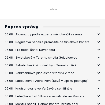
Expres zprávy
06.08.
Alcaraz by podle experta měl ukončit sezonu
06.08.
Pegulaová nadělila přemožitelce Siniakové kanára
06.08.
Fils nedal šanci Navonemu
06.08.
Šwiateková v Torontu smetla Golubicovou
06.08.
Sabalenková si podmínky v Torontu užívá
06.08.
Valdmannová píše osmé vítězství v řadě
06.08.
Laboutková i Alena Kovačková v Lipsku postupují
06.08.
Knutsonová je ve Varšavě v semifinále
06.08.
Lehečka a Bartůňková o osmifinále na Masters
06.08.
Monfils nadělil Tienovi kanára, přesto padl