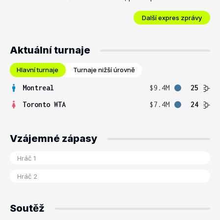
Další expres zprávy
Aktuální turnaje
Hlavní turnaje
Turnaje nižší úrovně
Montreal
$9.4M
25
Toronto WTA
$7.4M
24
Vzájemné zápasy
Soutěž