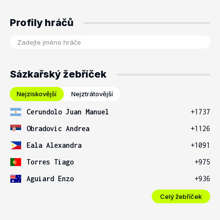
Profily hráčů
Sázkařský žebříček
Nejziskovější
Nejztrátovější
Cerundolo Juan Manuel
+1737
Obradovic Andrea
+1126
Eala Alexandra
+1091
Torres Tiago
+975
Aguiard Enzo
+936
Celý žebříček