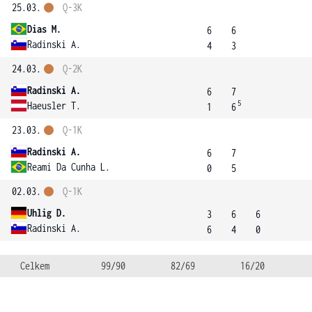
25.03.
Q-3K
Dias M.
6
6
Radinski A.
4
3
24.03.
Q-2K
Radinski A.
6
7
5
Haeusler T.
1
6
23.03.
Q-1K
Radinski A.
6
7
Reami Da Cunha L.
0
5
02.03.
Q-1K
Uhlig D.
3
6
6
Radinski A.
6
4
0
Celkem
99/90
82/69
16/20