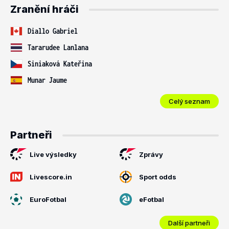
Zranění hráči
Diallo Gabriel
Tararudee Lanlana
Siniaková Kateřina
Munar Jaume
Celý seznam
Partneři
Live výsledky
Zprávy
Livescore.in
Sport odds
EuroFotbal
eFotbal
Další partneři