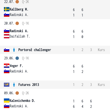
22.07.
Q-2K
Kallberg W.
6
6
Radinski A.
1
1
20.07.
Q-1K
Radinski A.
6
6
Daifallah T.
1
0
Portorož challenger
1
2
3
Kurs
29.06.
Q-1K
Veger F.
6
6
Radinski A.
1
2
Futures 2013
1
2
3
Kurs
09.06.
Q-2K
Kalenichenko D.
1
6
6
Radinski A.
6
4
2