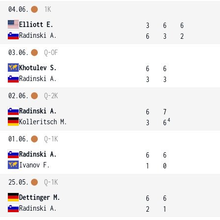
04.06.
1K
Elliott E.
3
6
6
Radinski A.
6
3
2
03.06.
Q-OF
Khotulev S.
6
6
Radinski A.
3
3
02.06.
Q-2K
Radinski A.
6
7
4
Kolleritsch M.
3
6
01.06.
Q-1K
Radinski A.
6
6
Ivanov F.
1
0
25.05.
Q-1K
Dettinger M.
6
6
Radinski A.
2
1