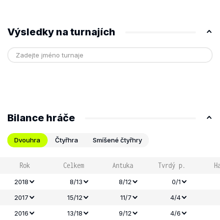
Výsledky na turnajích
Bilance hráče
Dvouhra
Čtyřhra
Smíšené čtyřhry
Rok
Celkem
Antuka
Tvrdý p.
H
2018
8/13
8/12
0/1
2017
15/12
11/7
4/4
2016
13/18
9/12
4/6