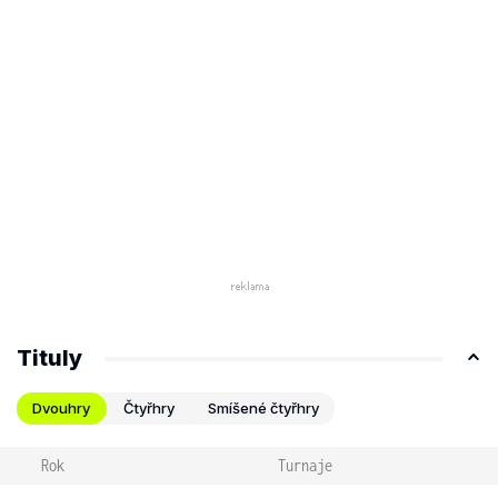
Tituly
Dvouhry
Čtyřhry
Smíšené čtyřhry
Rok
Turnaje