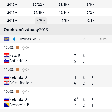
2015
32/22
28/16
3/6
2014
24/16
19/14
5/2
7/9
2013
7/8
0/1
Odehrané zápasy
2013
Futures 2013
1
2
3
Kurs
12.08.
Q-OF
Ritz K.
7
6
Radinski A.
5
3
11.08.
Q-2K
Radinski A.
4
6
6
Goles Babic M.
6
2
3
10.08.
Q-1K
5
Radinski A.
6
6
6
Jovanovic P.
7
2
1