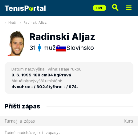
Hráči
Radinski Aljaz
Radinski Aljaz
31
muž
Slovinsko
Datum nar.:
Výška:
Váha:
Hraje rukou:
8. 6. 1995
188 cm
84 kg
Pravá
Aktuální/nejvyšší umístění:
dvouhra: - / 802.
čtyřhra: - / 974.
Příští zápas
Turnaj a zápas
Kurs
Žádné nadcházející zápasy.