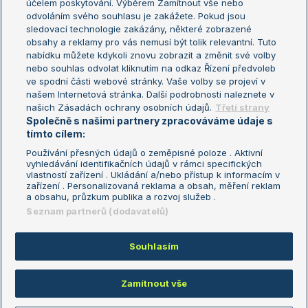
účelem poskytování. Výběrem Zamítnout vše nebo
odvoláním svého souhlasu je zakážete. Pokud jsou
Turnaj mistrů
sledovací technologie zakázány, některé zobrazené
Turnaj mistryň
obsahy a reklamy pro vás nemusí být tolik relevantní. Tuto
Aktualní trendy
nabídku můžete kdykoli znovu zobrazit a změnit své volby
nebo souhlas odvolat kliknutím na odkaz Řízení předvoleb
ve spodní části webové stránky. Vaše volby se projeví v
Fotbalové přestupy
našem Internetová stránka. Další podrobnosti naleznete v
Livesport Daily
našich Zásadách ochrany osobních údajů.
Třetí strany
Společně s našimi partnery zpracováváme údaje s
LS Prague Open
tímto cílem:
Používání přesných údajů o zeměpisné poloze . Aktivní
vyhledávání identifikačních údajů v rámci specifických
vlastností zařízení . Ukládání a/nebo přístup k informacím v
Podmínky užití
Nastavení soukromí
zařízení . Personalizovaná reklama a obsah, měření reklam
GDPR a žurnalistika
Reklama
a obsahu, průzkum publika a rozvoj služeb .
Informace o zpracování osobních
Kontakt
Seznam partnerů (dodavatelů)
údajů
Tiráž
Souhlasím
Copyright © 2008-2026 TenisPortal.cz. Využíváme zpravodajství ČTK.
Zamítnout vše