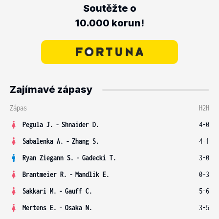
Soutěžte o
10.000 korun!
Zajímavé zápasy
Zápas
H2H
Pegula J.
-
Shnaider D.
4-0
Sabalenka A.
-
Zhang S.
4-1
Ryan Ziegann S.
-
Gadecki T.
3-0
Brantmeier R.
-
Mandlik E.
0-3
Sakkari M.
-
Gauff C.
5-6
Mertens E.
-
Osaka N.
3-5