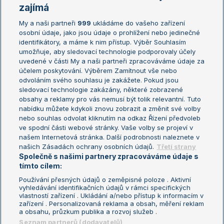
Žebříčky
Kalendář turnajů
zajímá
My a naši partneři
999
ukládáme do vašeho zařízení
Žebříček ATP (muži)
Australian Open
osobní údaje, jako jsou údaje o prohlížení nebo jedinečné
Žebříček WTA (ženy)
French Open
identifikátory, a máme k nim přístup. Výběr Souhlasím
umožňuje, aby sledovací technologie podporovaly účely
Sázkařský žebříček
Wimbledon
uvedené v části My a naši partneři zpracováváme údaje za
US Open
účelem poskytování. Výběrem Zamítnout vše nebo
odvoláním svého souhlasu je zakážete. Pokud jsou
Turnaj mistrů
sledovací technologie zakázány, některé zobrazené
Turnaj mistryň
obsahy a reklamy pro vás nemusí být tolik relevantní. Tuto
Aktualní trendy
nabídku můžete kdykoli znovu zobrazit a změnit své volby
nebo souhlas odvolat kliknutím na odkaz Řízení předvoleb
ve spodní části webové stránky. Vaše volby se projeví v
Fotbalové přestupy
našem Internetová stránka. Další podrobnosti naleznete v
Livesport Daily
našich Zásadách ochrany osobních údajů.
Třetí strany
Společně s našimi partnery zpracováváme údaje s
LS Prague Open
tímto cílem:
Používání přesných údajů o zeměpisné poloze . Aktivní
vyhledávání identifikačních údajů v rámci specifických
vlastností zařízení . Ukládání a/nebo přístup k informacím v
Podmínky užití
Nastavení soukromí
zařízení . Personalizovaná reklama a obsah, měření reklam
GDPR a žurnalistika
Reklama
a obsahu, průzkum publika a rozvoj služeb .
Informace o zpracování osobních
Kontakt
Seznam partnerů (dodavatelů)
údajů