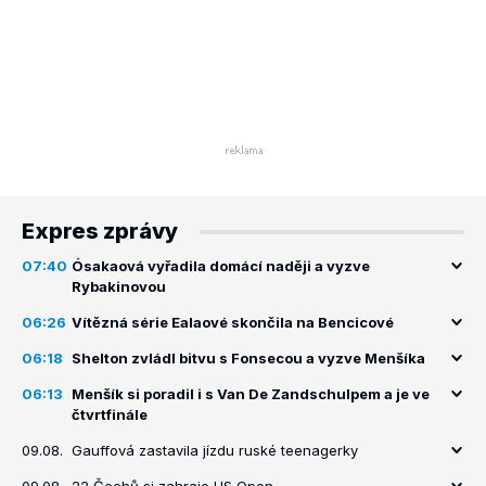
Expres zprávy
07:40
Ósakaová vyřadila domácí naději a vyzve
Rybakinovou
06:26
Vítězná série Ealaové skončila na Bencicové
06:18
Shelton zvládl bitvu s Fonsecou a vyzve Menšíka
06:13
Menšík si poradil i s Van De Zandschulpem a je ve
čtvrtfinále
09.08.
Gauffová zastavila jízdu ruské teenagerky