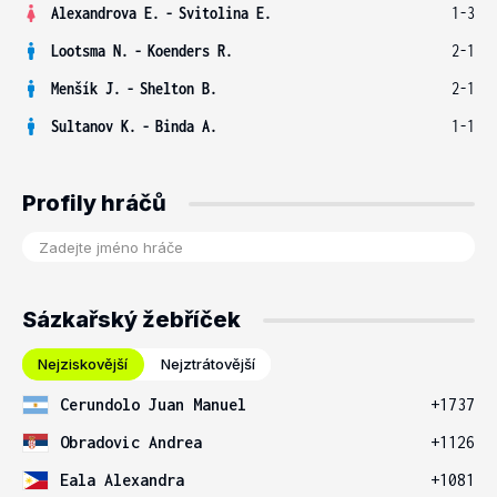
Alexandrova E.
-
Svitolina E.
1-3
Lootsma N.
-
Koenders R.
2-1
Menšík J.
-
Shelton B.
2-1
Sultanov K.
-
Binda A.
1-1
Profily hráčů
Sázkařský žebříček
Nejziskovější
Nejztrátovější
Cerundolo Juan Manuel
+1737
Obradovic Andrea
+1126
Eala Alexandra
+1081