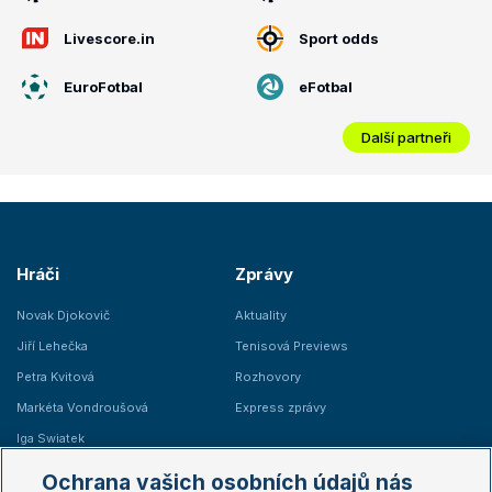
Livescore.in
Sport odds
EuroFotbal
eFotbal
Další partneři
Hráči
Zprávy
Novak Djokovič
Aktuality
Jiří Lehečka
Tenisová Previews
Petra Kvitová
Rozhovory
Markéta Vondroušová
Express zprávy
Iga Swiatek
Marie Bouzková
Ochrana vašich osobních údajů nás