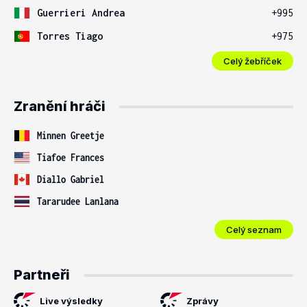
Guerrieri Andrea
+995
Torres Tiago
+975
Celý žebříček
Zranění hráči
Minnen Greetje
Tiafoe Frances
Diallo Gabriel
Tararudee Lanlana
Celý seznam
Partneři
Live výsledky
Zprávy