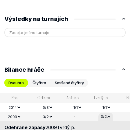
Výsledky na turnajích
Bilance hráče
Dvouhra
Čtyřhra
Smíšené čtyřhry
Rok
Celkem
Antuka
Tvrdý p.
H
2014
5/3
1/1
1/1
-
3/2
2009
3/2
Odehrané zápasy
2009
Tvrdý p.