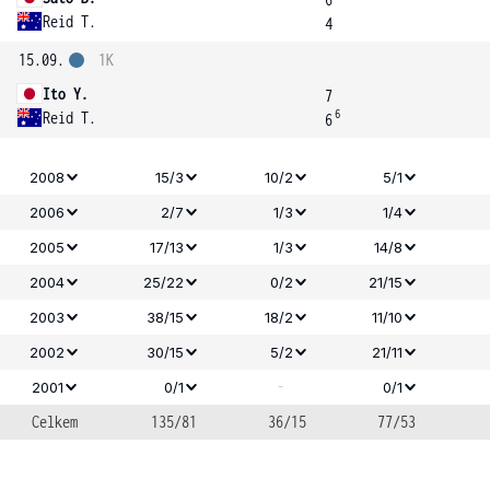
Reid T.
4
15.09.
1K
Ito Y.
7
6
Reid T.
6
2008
15/3
10/2
5/1
2006
2/7
1/3
1/4
2005
17/13
1/3
14/8
2004
25/22
0/2
21/15
2003
38/15
18/2
11/10
2002
30/15
5/2
21/11
-
2001
0/1
0/1
Celkem
135/81
36/15
77/53