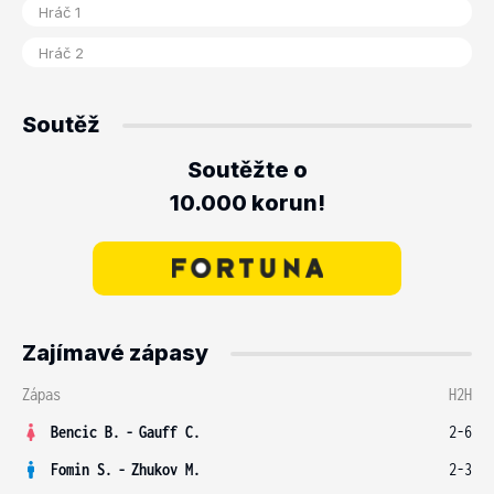
Soutěž
Soutěžte o
10.000 korun!
Zajímavé zápasy
Zápas
H2H
Bencic B.
-
Gauff C.
2-6
Fomin S.
-
Zhukov M.
2-3