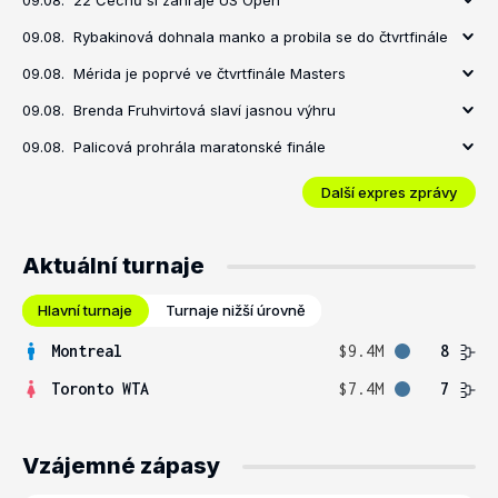
09.08.
22 Čechů si zahraje US Open
09.08.
Rybakinová dohnala manko a probila se do čtvrtfinále
09.08.
Mérida je poprvé ve čtvrtfinále Masters
09.08.
Brenda Fruhvirtová slaví jasnou výhru
09.08.
Palicová prohrála maratonské finále
Další expres zprávy
Aktuální turnaje
Hlavní turnaje
Turnaje nižší úrovně
Montreal
$9.4M
8
Toronto WTA
$7.4M
7
Vzájemné zápasy