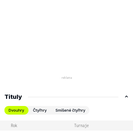
Tituly
Dvouhry
Čtyřhry
Smíšené čtyřhry
Rok
Turnaje