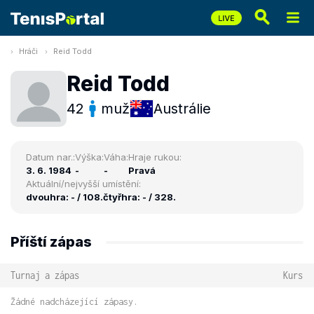
Hráči
Reid Todd
Reid Todd
42
muž
Austrálie
Datum nar.:
Výška:
Váha:
Hraje rukou:
3. 6. 1984
-
-
Pravá
Aktuální/nejvyšší umístění:
dvouhra: - / 108.
čtyřhra: - / 328.
Příští zápas
Turnaj a zápas
Kurs
Žádné nadcházející zápasy.