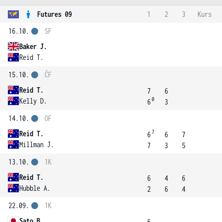
Futures 09
1
2
3
Kurs
16.10.
SF
Baker J.
Reid T.
15.10.
ČF
Reid T.
7
6
0
Kelly D.
6
3
14.10.
OF
7
Reid T.
6
6
7
Millman J.
7
3
5
13.10.
1K
Reid T.
6
4
6
Hubble A.
2
6
4
22.09.
1K
Sato B.
6