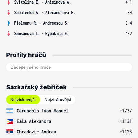
Svitolina E.
-
Anisimova A.
4-1
Sabalenka A.
-
Alexandrova E.
5-4
Pieleanu R.
-
Andreescu S.
3-4
Samsonova L.
-
Rybakina E.
4-2
Profily hráčů
Sázkařský žebříček
Nejziskovější
Nejztrátovější
Cerundolo Juan Manuel
+1737
Eala Alexandra
+1131
Obradovic Andrea
+1126