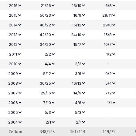
2016
21/26
13/10
6/8
2015
50/23
16/9
29/11
2014
48/22
15/12
29/8
2013
42/20
24/10
15/8
2012
34/20
15/7
10/7
-
2011
2/2
1/2
-
2010
4/4
3/3
2009
5/12
3/6
0/2
2008
30/25
16/13
5/4
2007
29/16
14/9
7/2
2006
7/10
4/6
1/1
-
2005
5/3
5/3
-
2004
2/1
2/1
Celkem
348/248
161/114
119/72