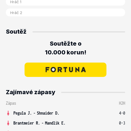
Soutěž
Soutěžte o
10.000 korun!
Zajímavé zápasy
Zápas
H2H
Pegula J.
-
Shnaider D.
4-0
Brantmeier R.
-
Mandlik E.
0-3