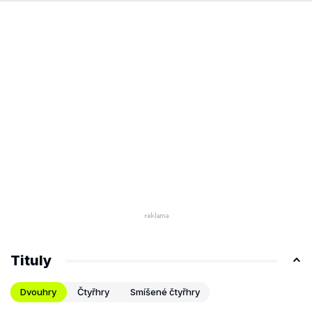
Tituly
Dvouhry
Čtyřhry
Smíšené čtyřhry