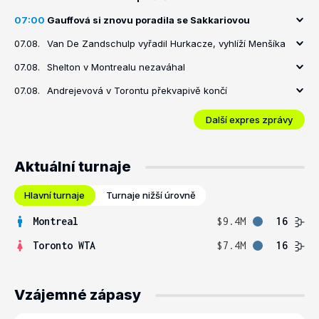
07:00
Gauffová si znovu poradila se Sakkariovou
07.08.
Van De Zandschulp vyřadil Hurkacze, vyhlíží Menšíka
07.08.
Shelton v Montrealu nezaváhal
07.08.
Andrejevová v Torontu překvapivě končí
Další expres zprávy
Aktuální turnaje
Hlavní turnaje
Turnaje nižší úrovně
Montreal
$9.4M
16
Toronto WTA
$7.4M
16
Vzájemné zápasy