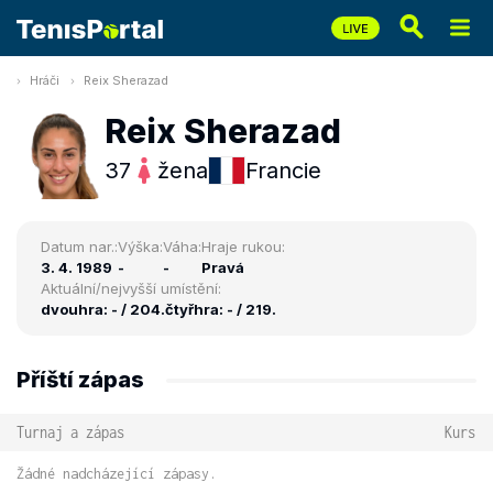
Hráči
Reix Sherazad
Reix Sherazad
37
žena
Francie
Datum nar.:
Výška:
Váha:
Hraje rukou:
3. 4. 1989
-
-
Pravá
Aktuální/nejvyšší umístění:
dvouhra: - / 204.
čtyřhra: - / 219.
Příští zápas
Turnaj a zápas
Kurs
Žádné nadcházející zápasy.