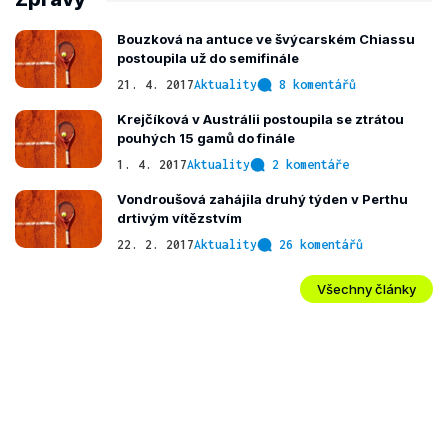
Bouzková na antuce ve švýcarském Chiassu
postoupila už do semifinále
21. 4. 2017
Aktuality
8 komentářů
Krejčíková v Austrálii postoupila se ztrátou
pouhých 15 gamů do finále
1. 4. 2017
Aktuality
2 komentáře
Vondroušová zahájila druhý týden v Perthu
drtivým vítězstvím
22. 2. 2017
Aktuality
26 komentářů
Všechny články