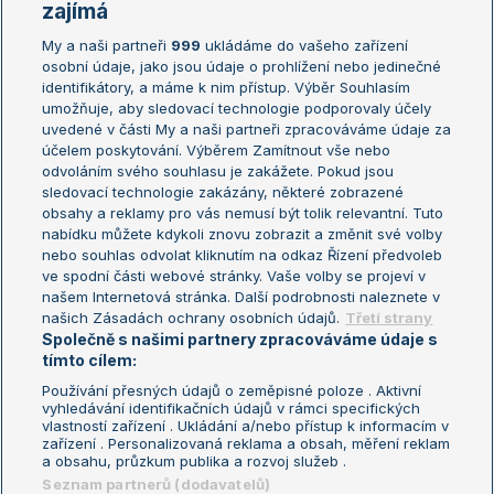
Žebříčky
Kalendář turnajů
zajímá
My a naši partneři
999
ukládáme do vašeho zařízení
Žebříček ATP (muži)
Australian Open
osobní údaje, jako jsou údaje o prohlížení nebo jedinečné
Žebříček WTA (ženy)
French Open
identifikátory, a máme k nim přístup. Výběr Souhlasím
umožňuje, aby sledovací technologie podporovaly účely
Sázkařský žebříček
Wimbledon
uvedené v části My a naši partneři zpracováváme údaje za
US Open
účelem poskytování. Výběrem Zamítnout vše nebo
odvoláním svého souhlasu je zakážete. Pokud jsou
Turnaj mistrů
sledovací technologie zakázány, některé zobrazené
Turnaj mistryň
obsahy a reklamy pro vás nemusí být tolik relevantní. Tuto
Aktualní trendy
nabídku můžete kdykoli znovu zobrazit a změnit své volby
nebo souhlas odvolat kliknutím na odkaz Řízení předvoleb
ve spodní části webové stránky. Vaše volby se projeví v
Fotbalové přestupy
našem Internetová stránka. Další podrobnosti naleznete v
Livesport Daily
našich Zásadách ochrany osobních údajů.
Třetí strany
Společně s našimi partnery zpracováváme údaje s
LS Prague Open
tímto cílem:
Používání přesných údajů o zeměpisné poloze . Aktivní
vyhledávání identifikačních údajů v rámci specifických
vlastností zařízení . Ukládání a/nebo přístup k informacím v
Podmínky užití
Nastavení soukromí
zařízení . Personalizovaná reklama a obsah, měření reklam
GDPR a žurnalistika
Reklama
a obsahu, průzkum publika a rozvoj služeb .
Informace o zpracování osobních
Kontakt
Seznam partnerů (dodavatelů)
údajů