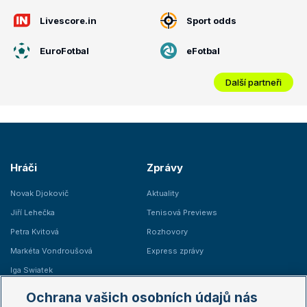
Livescore.in
Sport odds
EuroFotbal
eFotbal
Další partneři
Hráči
Zprávy
Novak Djokovič
Aktuality
Jiří Lehečka
Tenisová Previews
Petra Kvitová
Rozhovory
Markéta Vondroušová
Express zprávy
Iga Swiatek
Marie Bouzková
Ochrana vašich osobních údajů nás