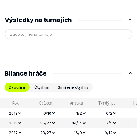
Výsledky na turnajích
Bilance hráče
Dvouhra
Čtyřhra
Smíšené čtyřhry
Rok
Celkem
Antuka
Tvrdý p.
H
2019
6/10
1/2
0/2
2018
35/27
14/14
7/5
2017
28/27
16/9
9/12