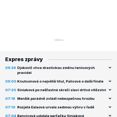
Expres zprávy
09:26
Djokovič chce drastickou změnu tenisových
pravidel
09:00
Knutsonová o největší titul, Palicová o další finále
07:20
Siniaková po nešťastné skreči slaví drtivé vítězství
07:16
Menšík parádně zvládl nebezpečnou hrozbu
07:10
Rozjetá Ealaová urvala sedmou výhru v řadě
07:04
Bencicová udolala parťačku Siniakové