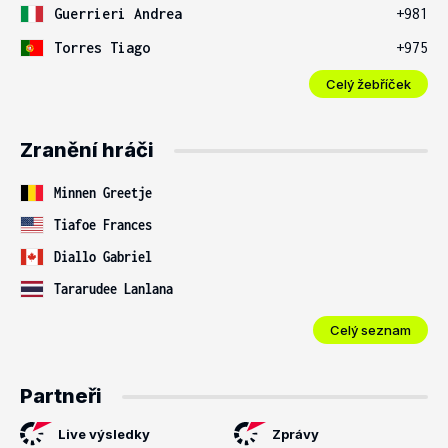
Guerrieri Andrea
+981
Torres Tiago
+975
Celý žebříček
Zranění hráči
Minnen Greetje
Tiafoe Frances
Diallo Gabriel
Tararudee Lanlana
Celý seznam
Partneři
Live výsledky
Zprávy