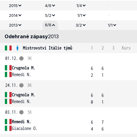
-
2015
4/6
1/4
-
2014
5/2
1/1
6/6
2013
3/2
1/1
Odehrané zápasy
2013
Mistrovství Itálie týmů
1
2
3
Kurs
01.12.
9K
Crugnola M.
6
6
Remedi N.
2
1
24.11.
8K
Crugnola M.
6
6
Remedi N.
0
1
03.11.
5K
Remedi N.
6
7
Giacalone O.
4
6