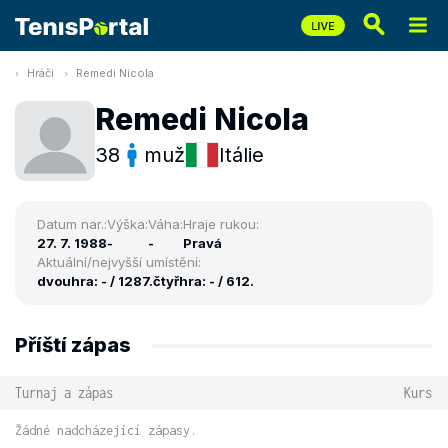
Hráči
Remedi Nicola
Remedi Nicola
38
muž
Itálie
Datum nar.:
Výška:
Váha:
Hraje rukou:
27. 7. 1988
-
-
Pravá
Aktuální/nejvyšší umístění:
dvouhra: - / 1287.
čtyřhra: - / 612.
Příští zápas
Turnaj a zápas
Kurs
Žádné nadcházející zápasy.