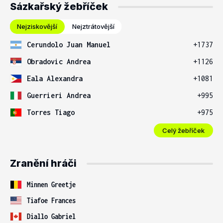
Sázkařský žebříček
Nejziskovější
Nejztrátovější
Cerundolo Juan Manuel
+1737
Obradovic Andrea
+1126
Eala Alexandra
+1081
Guerrieri Andrea
+995
Torres Tiago
+975
Celý žebříček
Zranění hráči
Minnen Greetje
Tiafoe Frances
Diallo Gabriel