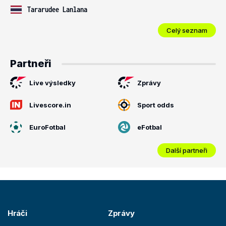
Tararudee Lanlana
Celý seznam
Partneři
Live výsledky
Zprávy
Livescore.in
Sport odds
EuroFotbal
eFotbal
Další partneři
Hráči
Zprávy