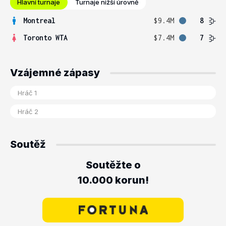
Hlavní turnaje
Turnaje nižší úrovně
Montreal
$9.4M
8
Toronto WTA
$7.4M
7
Vzájemné zápasy
Soutěž
Soutěžte o
10.000 korun!