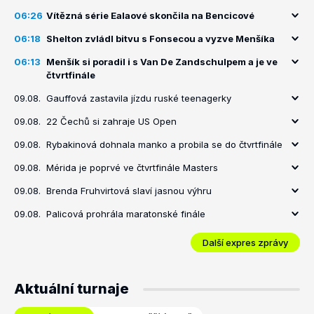
06:26
Vítězná série Ealaové skončila na Bencicové
06:18
Shelton zvládl bitvu s Fonsecou a vyzve Menšíka
06:13
Menšík si poradil i s Van De Zandschulpem a je ve
čtvrtfinále
09.08.
Gauffová zastavila jízdu ruské teenagerky
09.08.
22 Čechů si zahraje US Open
09.08.
Rybakinová dohnala manko a probila se do čtvrtfinále
09.08.
Mérida je poprvé ve čtvrtfinále Masters
09.08.
Brenda Fruhvirtová slaví jasnou výhru
09.08.
Palicová prohrála maratonské finále
Další expres zprávy
Aktuální turnaje