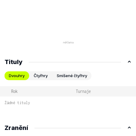
Tituly
Dvouhry
Čtyřhry
Smíšené čtyřhry
Rok
Turnaje
Žádné tituly
Zranění