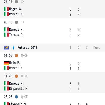
20.10.
3K
Mager G.
6
6
Remedi N.
3
4
06.10.
1K
Remedi N.
6
6
Tresca G.
0
2
Futures 2013
1
2
3
Kurs
01.09.
Q-OF
Meis P.
6
6
Remedi N.
1
1
31.08.
Q-2K
Remedi N.
6
6
Rigamonti M.
3
1
25.08.
Q-OF
Civarolo M.
3
6
6