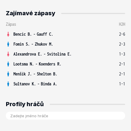
Zajímavé zápasy
Zápas
H2H
Bencic B.
-
Gauff C.
2-6
Fomin S.
-
Zhukov M.
2-3
Alexandrova E.
-
Svitolina E.
1-3
Lootsma N.
-
Koenders R.
2-1
Menšík J.
-
Shelton B.
2-1
Sultanov K.
-
Binda A.
1-1
Profily hráčů