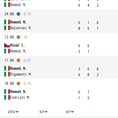
Remedi N.
6
4
2
24.08.
Q-1K
Remedi N.
6
1
6
Balzerani R.
0
6
1
12.08.
1K
Minář I.
6
6
Remedi N.
3
1
11.08.
Q-OF
Remedi N.
3
6
6
Rigamonti M.
6
0
2
10.08.
Q-1K
Remedi N.
6
7
Endrizzi M.
1
5
-
2012
0/1
0/1