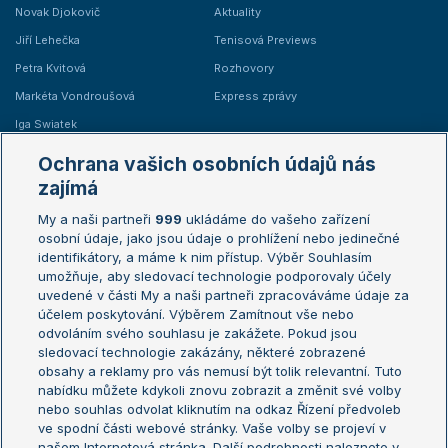
Novak Djokovič
Aktuality
Jiří Lehečka
Tenisová Previews
Petra Kvitová
Rozhovory
Markéta Vondroušová
Express zprávy
Iga Swiatek
Marie Bouzková
Ochrana vašich osobních údajů nás
Žebříčky
Kalendář turnajů
zajímá
My a naši partneři
999
ukládáme do vašeho zařízení
Žebříček ATP (muži)
Australian Open
osobní údaje, jako jsou údaje o prohlížení nebo jedinečné
Žebříček WTA (ženy)
French Open
identifikátory, a máme k nim přístup. Výběr Souhlasím
umožňuje, aby sledovací technologie podporovaly účely
Sázkařský žebříček
Wimbledon
uvedené v části My a naši partneři zpracováváme údaje za
US Open
účelem poskytování. Výběrem Zamítnout vše nebo
odvoláním svého souhlasu je zakážete. Pokud jsou
Turnaj mistrů
sledovací technologie zakázány, některé zobrazené
Turnaj mistryň
obsahy a reklamy pro vás nemusí být tolik relevantní. Tuto
Aktualní trendy
nabídku můžete kdykoli znovu zobrazit a změnit své volby
nebo souhlas odvolat kliknutím na odkaz Řízení předvoleb
ve spodní části webové stránky. Vaše volby se projeví v
Fotbalové přestupy
našem Internetová stránka. Další podrobnosti naleznete v