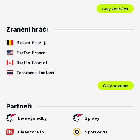
Celý žebříček
Zranění hráči
Minnen Greetje
Tiafoe Frances
Diallo Gabriel
Tararudee Lanlana
Celý seznam
Partneři
Live výsledky
Zprávy
Livescore.in
Sport odds