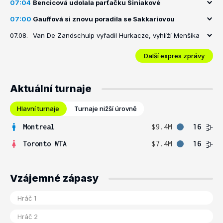
07:04
Bencicová udolala parťačku Siniakové
07:00
Gauffová si znovu poradila se Sakkariovou
07.08.
Van De Zandschulp vyřadil Hurkacze, vyhlíží Menšíka
Další expres zprávy
Aktuální turnaje
Hlavní turnaje
Turnaje nižší úrovně
Montreal
$9.4M
16
Toronto WTA
$7.4M
16
Vzájemné zápasy