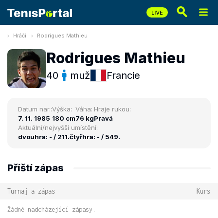
Hráči
Rodrigues Mathieu
Rodrigues Mathieu
40
muž
Francie
Datum nar.:
Výška:
Váha:
Hraje rukou:
7. 11. 1985
180 cm
76 kg
Pravá
Aktuální/nejvyšší umístění:
dvouhra: - / 211.
čtyřhra: - / 549.
Příští zápas
Turnaj a zápas
Kurs
Žádné nadcházející zápasy.