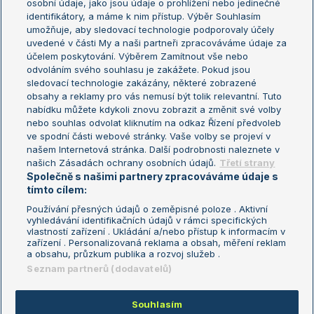
osobní údaje, jako jsou údaje o prohlížení nebo jedinečné
Žebříček WTA (ženy)
French Open
identifikátory, a máme k nim přístup. Výběr Souhlasím
umožňuje, aby sledovací technologie podporovaly účely
Sázkařský žebříček
Wimbledon
uvedené v části My a naši partneři zpracováváme údaje za
US Open
účelem poskytování. Výběrem Zamítnout vše nebo
odvoláním svého souhlasu je zakážete. Pokud jsou
Turnaj mistrů
sledovací technologie zakázány, některé zobrazené
Turnaj mistryň
obsahy a reklamy pro vás nemusí být tolik relevantní. Tuto
Aktualní trendy
nabídku můžete kdykoli znovu zobrazit a změnit své volby
nebo souhlas odvolat kliknutím na odkaz Řízení předvoleb
ve spodní části webové stránky. Vaše volby se projeví v
Fotbalové přestupy
našem Internetová stránka. Další podrobnosti naleznete v
Livesport Daily
našich Zásadách ochrany osobních údajů.
Třetí strany
Společně s našimi partnery zpracováváme údaje s
LS Prague Open
tímto cílem:
Používání přesných údajů o zeměpisné poloze . Aktivní
vyhledávání identifikačních údajů v rámci specifických
vlastností zařízení . Ukládání a/nebo přístup k informacím v
Podmínky užití
Nastavení soukromí
zařízení . Personalizovaná reklama a obsah, měření reklam
GDPR a žurnalistika
Reklama
a obsahu, průzkum publika a rozvoj služeb .
Informace o zpracování osobních
Kontakt
Seznam partnerů (dodavatelů)
údajů
Tiráž
Souhlasím