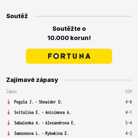
Soutěž
Soutěžte o
10.000 korun!
Zajímavé zápasy
Zápas
H2H
Pegula J.
-
Shnaider D.
4-0
Svitolina E.
-
Anisimova A.
4-1
Sabalenka A.
-
Alexandrova E.
5-4
Samsonova L.
-
Rybakina E.
4-2