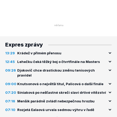
Expres zprávy
13:29
Krádež v přímém přenosu
12:45
Lehečku čeká těžký boj o čtvrtfinále na Masters
09:26
Djokovič chce drastickou změnu tenisových
pravidel
09:00
Knutsonová o největší titul, Palicová o další finále
07:20
Siniaková po nešťastné skreči slaví drtivé vítězství
07:16
Menšík parádně zvládl nebezpečnou hrozbu
07:10
Rozjetá Ealaová urvala sedmou výhru v řadě