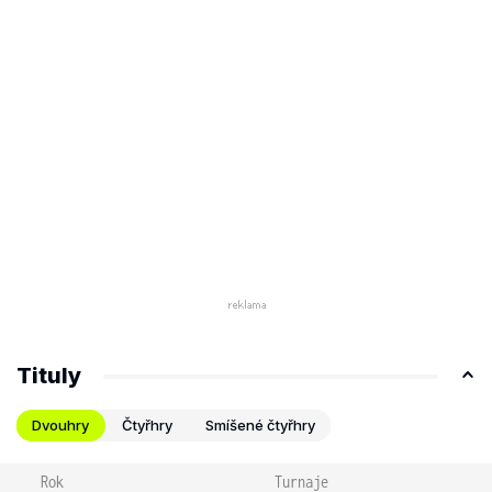
Tituly
Dvouhry
Čtyřhry
Smíšené čtyřhry
Rok
Turnaje