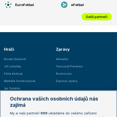
EuroFotbal
eFotbal
Další partneři
Hráči
Zprávy
Novak Djokovič
Aktuality
Jiří Lehečka
Tenisová Previews
Petra Kvitová
Rozhovory
Markéta Vondroušová
Express zprávy
Iga Swiatek
Marie Bouzková
Ochrana vašich osobních údajů nás
Žebříčky
Kalendář turnajů
zajímá
My a naši partneři
999
ukládáme do vašeho zařízení
Žebříček ATP (muži)
Australian Open