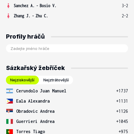
Sanchez A.
-
Bosio V.
3-2
Zhang J.
-
Zhu C.
2-2
Profily hráčů
Sázkařský žebříček
Nejziskovější
Nejztrátovější
Cerundolo Juan Manuel
+1737
Eala Alexandra
+1131
Obradovic Andrea
+1126
Guerrieri Andrea
+1045
Torres Tiago
+975