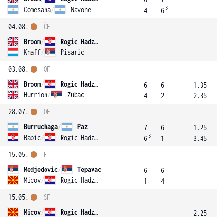
3
Comesana
/
Navone
4
6
04.08.
ČF
Broom
/
Rogic Hadzalic
Knaff
/
Pisaric
03.08.
OF
Broom
/
Rogic Hadzalic
6
6
1.35
Hurrion
/
Zubac
4
2
2.85
28.07.
OF
Burruchaga
/
Paz
7
6
1.25
3
Babic
/
Rogic Hadzalic
6
1
3.45
15.05.
F
Medjedovic
/
Tepavac
6
6
Micov
/
Rogic Hadzalic
1
4
15.05.
SF
Micov
/
Rogic Hadzalic
2.25