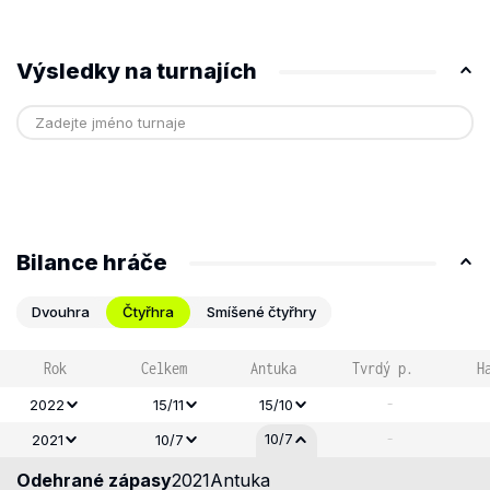
Výsledky na turnajích
Bilance hráče
Dvouhra
Čtyřhra
Smíšené čtyřhry
Rok
Celkem
Antuka
Tvrdý p.
H
-
2022
15/11
15/10
-
10/7
2021
10/7
Odehrané zápasy
2021
Antuka