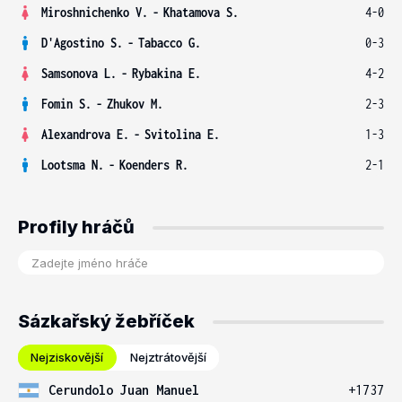
Miroshnichenko V.
-
Khatamova S.
4-0
D'Agostino S.
-
Tabacco G.
0-3
Samsonova L.
-
Rybakina E.
4-2
Fomin S.
-
Zhukov M.
2-3
Alexandrova E.
-
Svitolina E.
1-3
Lootsma N.
-
Koenders R.
2-1
Profily hráčů
Sázkařský žebříček
Nejziskovější
Nejztrátovější
Cerundolo Juan Manuel
+1737