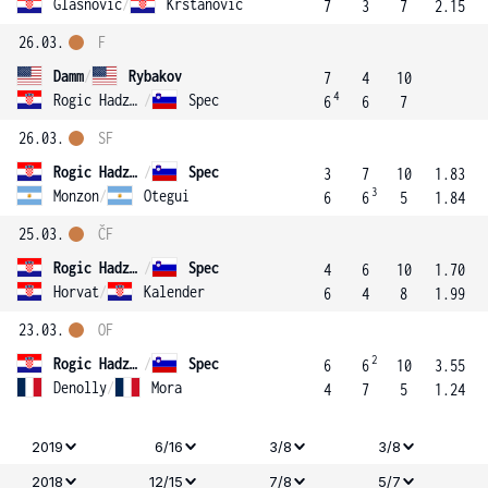
Glasnovic
/
Krstanovic
7
3
7
2.15
26.03.
F
Damm
/
Rybakov
7
4
10
4
Rogic Hadzalic
/
Spec
6
6
7
26.03.
SF
Rogic Hadzalic
/
Spec
3
7
10
1.83
3
Monzon
/
Otegui
6
6
5
1.84
25.03.
ČF
Rogic Hadzalic
/
Spec
4
6
10
1.70
Horvat
/
Kalender
6
4
8
1.99
23.03.
OF
2
Rogic Hadzalic
/
Spec
6
6
10
3.55
Denolly
/
Mora
4
7
5
1.24
2019
6/16
3/8
3/8
2018
12/15
7/8
5/7