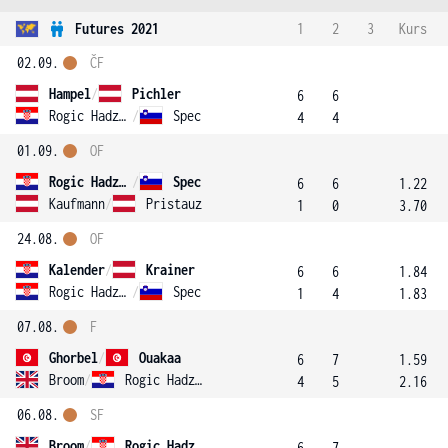
Futures 2021
1
2
3
Kurs
02.09.
ČF
Hampel
/
Pichler
6
6
Rogic Hadzalic
/
Spec
4
4
01.09.
OF
Rogic Hadzalic
/
Spec
6
6
1.22
Kaufmann
/
Pristauz
1
0
3.70
24.08.
OF
Kalender
/
Krainer
6
6
1.84
Rogic Hadzalic
/
Spec
1
4
1.83
07.08.
F
Ghorbel
/
Ouakaa
6
7
1.59
Broom
/
Rogic Hadzalic
4
5
2.16
06.08.
SF
Broom
/
Rogic Hadzalic
6
7