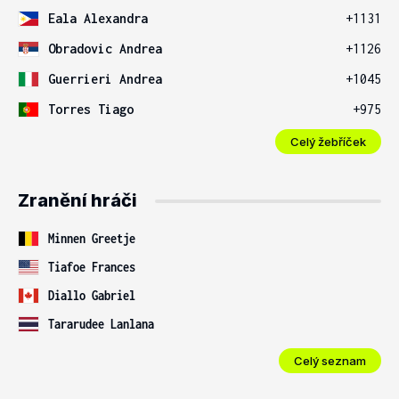
Eala Alexandra
+1131
Obradovic Andrea
+1126
Guerrieri Andrea
+1045
Torres Tiago
+975
Celý žebříček
Zranění hráči
Minnen Greetje
Tiafoe Frances
Diallo Gabriel
Tararudee Lanlana
Celý seznam