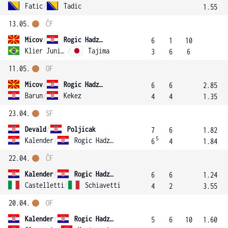
Fatic
/
Tadic
1.55
13.05.
ČF
Micov
/
Rogic Hadzalic
6
1
10
Klier Junior
/
Tajima
3
6
6
11.05.
OF
Micov
/
Rogic Hadzalic
6
6
2.85
Barun
/
Kekez
4
4
1.35
23.04.
SF
Devald
/
Poljicak
7
6
1.82
5
Kalender
/
Rogic Hadzalic
6
4
1.84
22.04.
ČF
Kalender
/
Rogic Hadzalic
6
6
1.24
Castelletti
/
Schiavetti
4
2
3.55
20.04.
OF
Kalender
/
Rogic Hadzalic
5
6
10
1.60