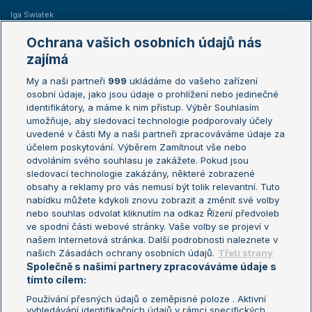
Iga Swiatek
Marie Bouzková
Ochrana vašich osobních údajů nás
Žebříčky
Kalendář turnajů
zajímá
My a naši partneři
999
ukládáme do vašeho zařízení
Žebříček ATP (muži)
Australian Open
osobní údaje, jako jsou údaje o prohlížení nebo jedinečné
Žebříček WTA (ženy)
French Open
identifikátory, a máme k nim přístup. Výběr Souhlasím
umožňuje, aby sledovací technologie podporovaly účely
Sázkařský žebříček
Wimbledon
uvedené v části My a naši partneři zpracováváme údaje za
US Open
účelem poskytování. Výběrem Zamítnout vše nebo
odvoláním svého souhlasu je zakážete. Pokud jsou
Turnaj mistrů
sledovací technologie zakázány, některé zobrazené
Turnaj mistryň
obsahy a reklamy pro vás nemusí být tolik relevantní. Tuto
Aktualní trendy
nabídku můžete kdykoli znovu zobrazit a změnit své volby
nebo souhlas odvolat kliknutím na odkaz Řízení předvoleb
ve spodní části webové stránky. Vaše volby se projeví v
Fotbalové přestupy
našem Internetová stránka. Další podrobnosti naleznete v
Livesport Daily
našich Zásadách ochrany osobních údajů.
Třetí strany
Společně s našimi partnery zpracováváme údaje s
LS Prague Open
tímto cílem:
Používání přesných údajů o zeměpisné poloze . Aktivní
vyhledávání identifikačních údajů v rámci specifických