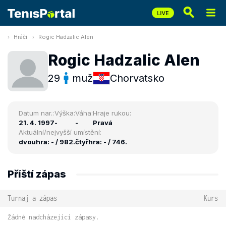
Hráči
Rogic Hadzalic Alen
Rogic Hadzalic Alen
29
muž
Chorvatsko
Datum nar.:
Výška:
Váha:
Hraje rukou:
21. 4. 1997
-
-
Pravá
Aktuální/nejvyšší umístění:
dvouhra: - / 982.
čtyřhra: - / 746.
Příští zápas
Turnaj a zápas
Kurs
Žádné nadcházející zápasy.