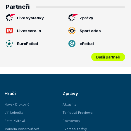
Partneři
Live výsledky
Zprávy
Livescore.in
Sport odds
EuroFotbal
eFotbal
Další partneři
Hráči
Zprávy
Novak Djokovič
Aktuality
Jiří Lehečka
Tenisová Previews
Petra Kvitová
Rozhovory
Markéta Vondroušová
Express zprávy