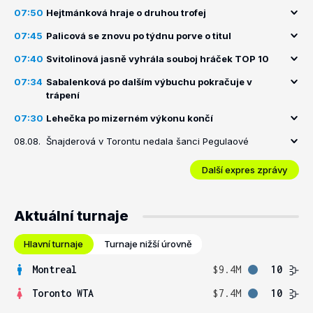
07:50
Hejtmánková hraje o druhou trofej
07:45
Palicová se znovu po týdnu porve o titul
07:40
Svitolinová jasně vyhrála souboj hráček TOP 10
07:34
Sabalenková po dalším výbuchu pokračuje v
trápení
07:30
Lehečka po mizerném výkonu končí
08.08.
Šnajderová v Torontu nedala šanci Pegulaové
Další expres zprávy
Aktuální turnaje
Hlavní turnaje
Turnaje nižší úrovně
Montreal
$9.4M
10
Toronto WTA
$7.4M
10