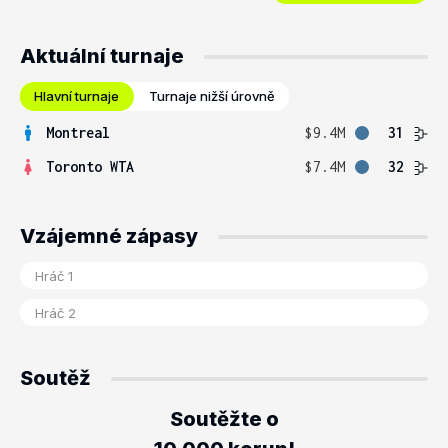
Aktuální turnaje
Hlavní turnaje
Turnaje nižší úrovně
Montreal
$9.4M
31
Toronto WTA
$7.4M
32
Vzájemné zápasy
Soutěž
Soutěžte o