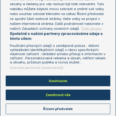
Turnaj mistryň
obsahy a reklamy pro vás nemusí být tolik relevantní. Tuto
Aktualní trendy
nabídku můžete kdykoli znovu zobrazit a změnit své volby
nebo souhlas odvolat kliknutím na odkaz Řízení předvoleb
ve spodní části webové stránky. Vaše volby se projeví v
Fotbalové přestupy
našem Internetová stránka. Další podrobnosti naleznete v
Livesport Daily
našich Zásadách ochrany osobních údajů.
Třetí strany
Společně s našimi partnery zpracováváme údaje s
LS Prague Open
tímto cílem:
Používání přesných údajů o zeměpisné poloze . Aktivní
vyhledávání identifikačních údajů v rámci specifických
vlastností zařízení . Ukládání a/nebo přístup k informacím v
Podmínky užití
Nastavení soukromí
zařízení . Personalizovaná reklama a obsah, měření reklam
GDPR a žurnalistika
Reklama
a obsahu, průzkum publika a rozvoj služeb .
Informace o zpracování osobních
Kontakt
Seznam partnerů (dodavatelů)
údajů
Tiráž
Souhlasím
Copyright © 2008-2026 TenisPortal.cz. Využíváme zpravodajství ČTK.
Zamítnout vše
Řízení předvoleb