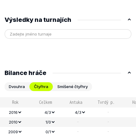
Výsledky na turnajích
Bilance hráče
Dvouhra
Čtyřhra
Smíšené čtyřhry
Rok
Celkem
Antuka
Tvrdý p.
H
-
2016
4/3
4/3
-
-
2010
1/0
-
-
2009
0/1