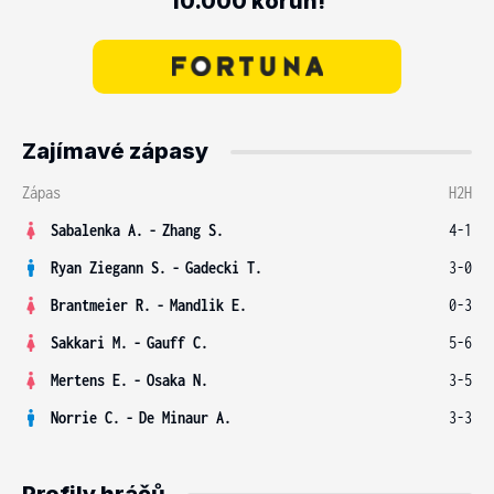
10.000 korun!
Zajímavé zápasy
Zápas
H2H
Sabalenka A.
-
Zhang S.
4-1
Ryan Ziegann S.
-
Gadecki T.
3-0
Brantmeier R.
-
Mandlik E.
0-3
Sakkari M.
-
Gauff C.
5-6
Mertens E.
-
Osaka N.
3-5
Norrie C.
-
De Minaur A.
3-3