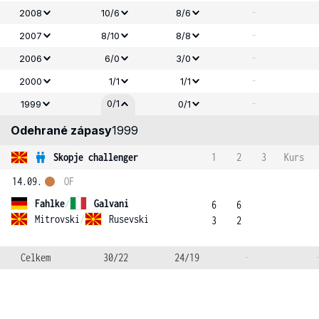
-
2008
10/6
8/6
-
2007
8/10
8/8
-
2006
6/0
3/0
-
2000
1/1
1/1
-
0/1
1999
0/1
Odehrané zápasy
1999
Skopje challenger
1
2
3
Kurs
14.09.
OF
Fahlke
/
Galvani
6
6
Mitrovski
/
Rusevski
3
2
Celkem
30/22
24/19
-