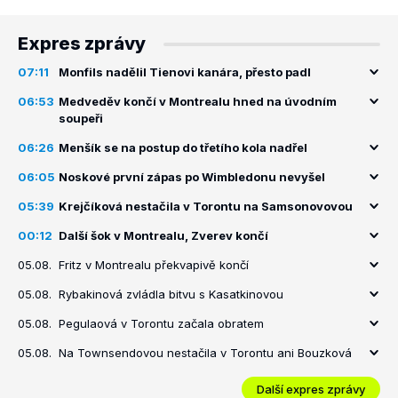
Expres zprávy
07:11
Monfils nadělil Tienovi kanára, přesto padl
06:53
Medveděv končí v Montrealu hned na úvodním
soupeři
06:26
Menšík se na postup do třetího kola nadřel
06:05
Noskové první zápas po Wimbledonu nevyšel
05:39
Krejčíková nestačila v Torontu na Samsonovovou
00:12
Další šok v Montrealu, Zverev končí
05.08.
Fritz v Montrealu překvapivě končí
05.08.
Rybakinová zvládla bitvu s Kasatkinovou
05.08.
Pegulaová v Torontu začala obratem
05.08.
Na Townsendovou nestačila v Torontu ani Bouzková
Další expres zprávy