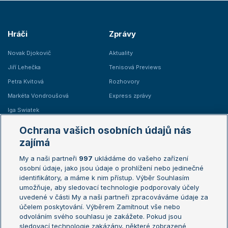
Hráči
Zprávy
Novak Djokovič
Aktuality
Jiří Lehečka
Tenisová Previews
Petra Kvitová
Rozhovory
Markéta Vondroušová
Express zprávy
Iga Swiatek
Marie Bouzková
Ochrana vašich osobních údajů nás
Žebříčky
Kalendář turnajů
zajímá
My a naši partneři
997
ukládáme do vašeho zařízení
Žebříček ATP (muži)
Australian Open
osobní údaje, jako jsou údaje o prohlížení nebo jedinečné
Žebříček WTA (ženy)
French Open
identifikátory, a máme k nim přístup. Výběr Souhlasím
umožňuje, aby sledovací technologie podporovaly účely
Sázkařský žebříček
Wimbledon
uvedené v části My a naši partneři zpracováváme údaje za
US Open
účelem poskytování. Výběrem Zamítnout vše nebo
odvoláním svého souhlasu je zakážete. Pokud jsou
Turnaj mistrů
sledovací technologie zakázány, některé zobrazené