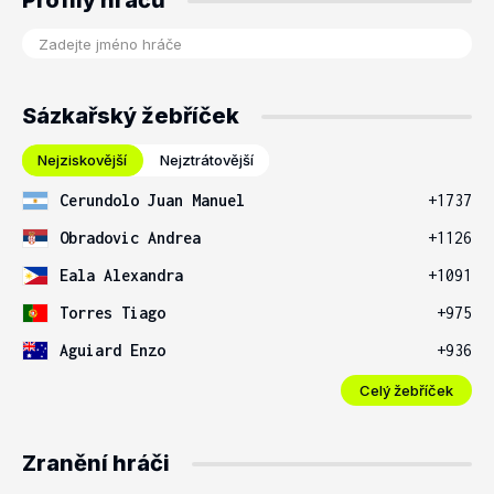
Profily hráčů
Sázkařský žebříček
Nejziskovější
Nejztrátovější
Cerundolo Juan Manuel
+1737
Obradovic Andrea
+1126
Eala Alexandra
+1091
Torres Tiago
+975
Aguiard Enzo
+936
Celý žebříček
Zranění hráči