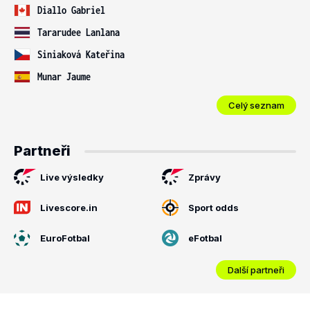
Diallo Gabriel
Tararudee Lanlana
Siniaková Kateřina
Munar Jaume
Celý seznam
Partneři
Live výsledky
Zprávy
Livescore.in
Sport odds
EuroFotbal
eFotbal
Další partneři