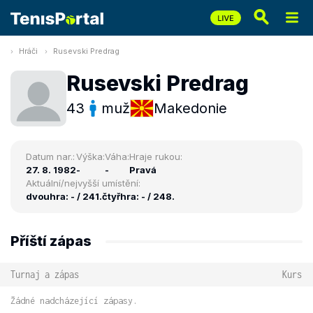
Hráči
Rusevski Predrag
Rusevski Predrag
43
muž
Makedonie
Datum nar.:
Výška:
Váha:
Hraje rukou:
27. 8. 1982
-
-
Pravá
Aktuální/nejvyšší umístění:
dvouhra: - / 241.
čtyřhra: - / 248.
Příští zápas
Turnaj a zápas
Kurs
Žádné nadcházející zápasy.