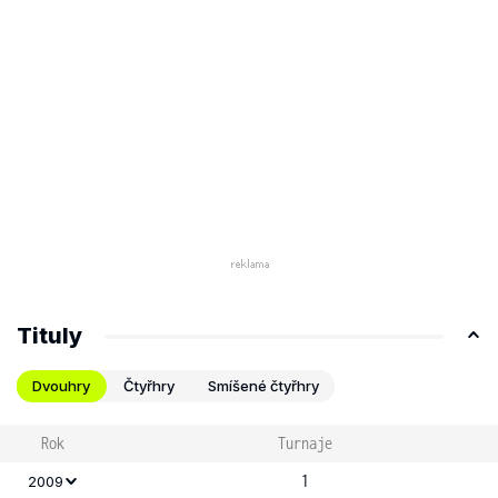
Tituly
Dvouhry
Čtyřhry
Smíšené čtyřhry
Rok
Turnaje
1
2009