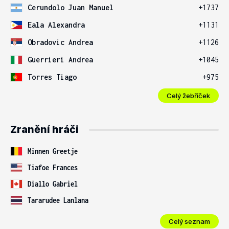
Cerundolo Juan Manuel
+1737
Eala Alexandra
+1131
Obradovic Andrea
+1126
Guerrieri Andrea
+1045
Torres Tiago
+975
Celý žebříček
Zranění hráči
Minnen Greetje
Tiafoe Frances
Diallo Gabriel
Tararudee Lanlana
Celý seznam