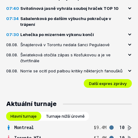
07:40
Svitolinová jasně vyhrála souboj hráček TOP 10
07:34
Sabalenková po dalším výbuchu pokračuje v
trápení
07:30
Lehečka po mizerném výkonu končí
08.08.
Šnajderová v Torontu nedala šanci Pegulaové
08.08.
Šwiateková otočila zápas s Kosťukovou a je ve
čtvrtfinále
08.08.
Norrie se ocitl pod palbou kritiky některých fanoušků
Další expres zprávy
Aktuální turnaje
Hlavní turnaje
Turnaje nižší úrovně
Montreal
$9.4M
10
Toronto WTA
$7.4M
10