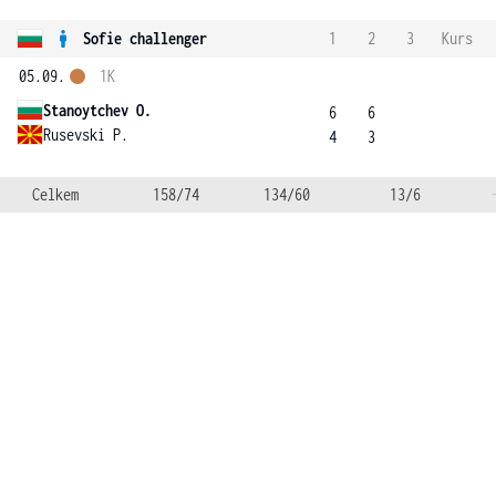
Sofie challenger
1
2
3
Kurs
05.09.
1K
Stanoytchev O.
6
6
Rusevski P.
4
3
Celkem
158/74
134/60
13/6