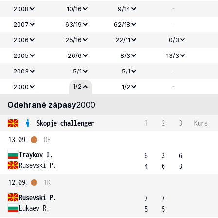
-
2008
10/16
9/14
-
2007
63/19
62/18
2006
25/16
22/11
0/3
2005
26/6
8/3
13/3
-
2003
5/1
5/1
-
1/2
2000
1/2
Odehrané zápasy
2000
Skopje challenger
1
2
3
Kurs
13.09.
OF
Traykov I.
6
3
6
Rusevski P.
4
6
3
12.09.
1K
Rusevski P.
7
7
Lukaev R.
5
5