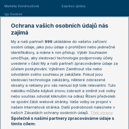
Markéta Vondroušová
Express zprávy
Iga Swiatek
Marie Bouzková
Ochrana vašich osobních údajů nás
Žebříčky
Kalendář turnajů
zajímá
My a naši partneři
999
ukládáme do vašeho zařízení
Žebříček ATP (muži)
Australian Open
osobní údaje, jako jsou údaje o prohlížení nebo jedinečné
Žebříček WTA (ženy)
French Open
identifikátory, a máme k nim přístup. Výběr Souhlasím
umožňuje, aby sledovací technologie podporovaly účely
Sázkařský žebříček
Wimbledon
uvedené v části My a naši partneři zpracováváme údaje za
US Open
účelem poskytování. Výběrem Zamítnout vše nebo
odvoláním svého souhlasu je zakážete. Pokud jsou
Turnaj mistrů
sledovací technologie zakázány, některé zobrazené
Turnaj mistryň
obsahy a reklamy pro vás nemusí být tolik relevantní. Tuto
Aktualní trendy
nabídku můžete kdykoli znovu zobrazit a změnit své volby
nebo souhlas odvolat kliknutím na odkaz Řízení předvoleb
ve spodní části webové stránky. Vaše volby se projeví v
Fotbalové přestupy
našem Internetová stránka. Další podrobnosti naleznete v
Livesport Daily
našich Zásadách ochrany osobních údajů.
Třetí strany
Společně s našimi partnery zpracováváme údaje s
LS Prague Open
tímto cílem: