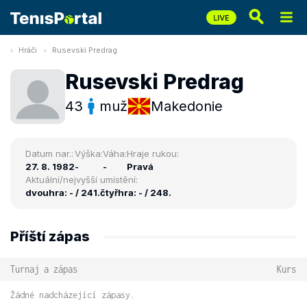
Hráči
Rusevski Predrag
Rusevski Predrag
43
muž
Makedonie
Datum nar.:
Výška:
Váha:
Hraje rukou:
27. 8. 1982
-
-
Pravá
Aktuální/nejvyšší umístění:
dvouhra: - / 241.
čtyřhra: - / 248.
Příští zápas
Turnaj a zápas
Kurs
Žádné nadcházející zápasy.