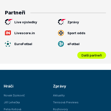
Partneři
Live výsledky
Zprávy
Livescore.in
Sport odds
EuroFotbal
eFotbal
Další partneři
Hráči
Zprávy
Novak Djokovič
Aktuality
Jiří Lehečka
Tenisová Previews
Petra Kvitová
Rozhovory