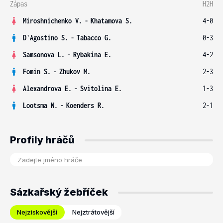
Zápas
H2H
Miroshnichenko V.
-
Khatamova S.
4-0
D'Agostino S.
-
Tabacco G.
0-3
Samsonova L.
-
Rybakina E.
4-2
Fomin S.
-
Zhukov M.
2-3
Alexandrova E.
-
Svitolina E.
1-3
Lootsma N.
-
Koenders R.
2-1
Profily hráčů
Sázkařský žebříček
Nejziskovější
Nejztrátovější