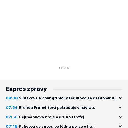
Expres zprávy
08:00
Siniaková a Zhang zničily Gauffovou a dál dominují
07:54
Brenda Fruhvirtová pokračuje v návratu
07:50
Hejtmánková hraje o druhou trofej
07:45
Palicová se znovu po týdnu porve o titul