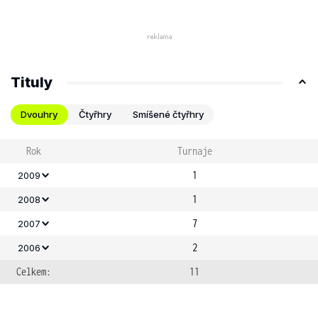
Tituly
Dvouhry
Čtyřhry
Smíšené čtyřhry
Rok
Turnaje
1
2009
1
2008
7
2007
2
2006
Celkem:
11