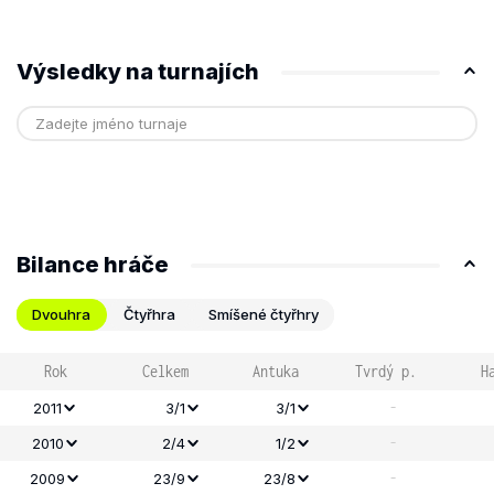
Výsledky na turnajích
Bilance hráče
Dvouhra
Čtyřhra
Smíšené čtyřhry
Rok
Celkem
Antuka
Tvrdý p.
H
-
2011
3/1
3/1
-
2010
2/4
1/2
-
2009
23/9
23/8