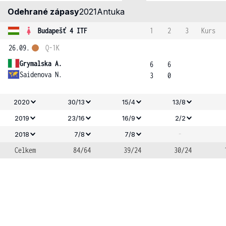
Odehrané zápasy
2021
Antuka
Budapešť 4 ITF
1
2
3
Kurs
26.09.
Q-1K
Grymalska A.
6
6
Saidenova N.
3
0
2020
30/13
15/4
13/8
2019
23/16
16/9
2/2
-
2018
7/8
7/8
Celkem
84/64
39/24
30/24