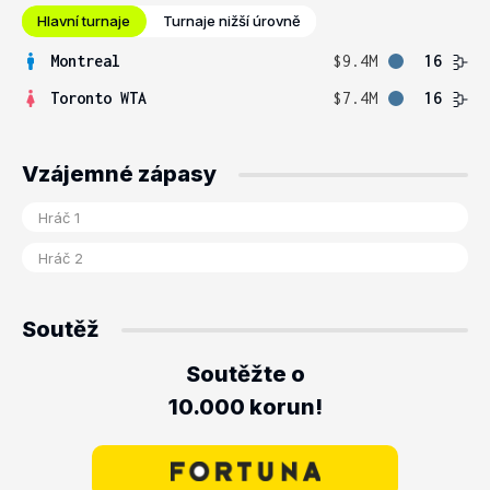
Hlavní turnaje
Turnaje nižší úrovně
Montreal
$9.4M
16
Toronto WTA
$7.4M
16
Vzájemné zápasy
Soutěž
Soutěžte o
10.000 korun!