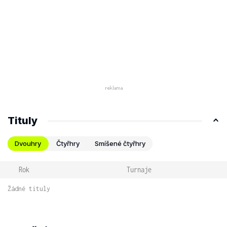
Tituly
Dvouhry
Čtyřhry
Smíšené čtyřhry
Rok
Turnaje
Žádné tituly