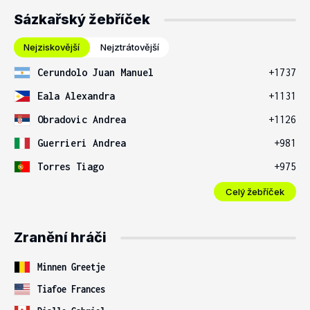
Sázkařský žebříček
Nejziskovější
Nejztrátovější
Cerundolo Juan Manuel
+1737
Eala Alexandra
+1131
Obradovic Andrea
+1126
Guerrieri Andrea
+981
Torres Tiago
+975
Celý žebříček
Zranění hráči
Minnen Greetje
Tiafoe Frances