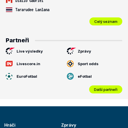
Diallo Gabriel
Tararudee Lanlana
Celý seznam
Partneři
Live výsledky
Zprávy
Livescore.in
Sport odds
EuroFotbal
eFotbal
Další partneři
Hráči
Zprávy