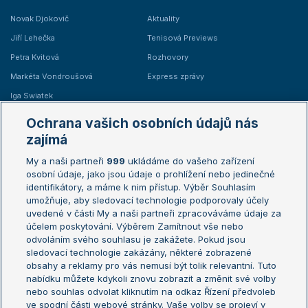
Novak Djokovič
Aktuality
Jiří Lehečka
Tenisová Previews
Petra Kvitová
Rozhovory
Markéta Vondroušová
Express zprávy
Iga Swiatek
Marie Bouzková
Ochrana vašich osobních údajů nás
Žebříčky
Kalendář turnajů
zajímá
My a naši partneři
999
ukládáme do vašeho zařízení
Žebříček ATP (muži)
Australian Open
osobní údaje, jako jsou údaje o prohlížení nebo jedinečné
Žebříček WTA (ženy)
French Open
identifikátory, a máme k nim přístup. Výběr Souhlasím
umožňuje, aby sledovací technologie podporovaly účely
Sázkařský žebříček
Wimbledon
uvedené v části My a naši partneři zpracováváme údaje za
US Open
účelem poskytování. Výběrem Zamítnout vše nebo
odvoláním svého souhlasu je zakážete. Pokud jsou
Turnaj mistrů
sledovací technologie zakázány, některé zobrazené
Turnaj mistryň
obsahy a reklamy pro vás nemusí být tolik relevantní. Tuto
Aktualní trendy
nabídku můžete kdykoli znovu zobrazit a změnit své volby
nebo souhlas odvolat kliknutím na odkaz Řízení předvoleb
ve spodní části webové stránky. Vaše volby se projeví v
Fotbalové přestupy