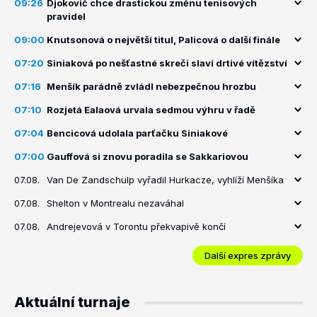
09:26
Djokovič chce drastickou změnu tenisových
pravidel
09:00
Knutsonová o největší titul, Palicová o další finále
07:20
Siniaková po nešťastné skreči slaví drtivé vítězství
07:16
Menšík parádně zvládl nebezpečnou hrozbu
07:10
Rozjetá Ealaová urvala sedmou výhru v řadě
07:04
Bencicová udolala parťačku Siniakové
07:00
Gauffová si znovu poradila se Sakkariovou
07.08.
Van De Zandschulp vyřadil Hurkacze, vyhlíží Menšíka
07.08.
Shelton v Montrealu nezaváhal
07.08.
Andrejevová v Torontu překvapivě končí
Další expres zprávy
Aktuální turnaje