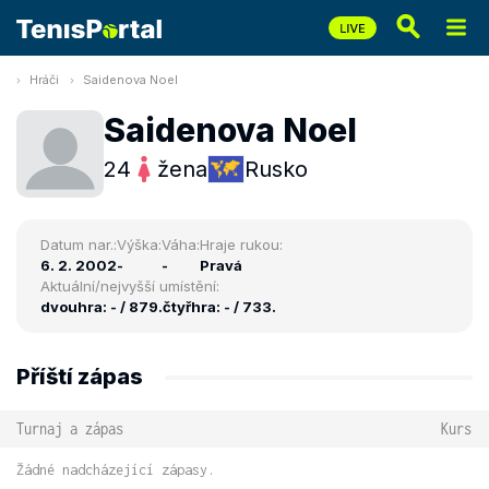
Hráči
Saidenova Noel
Saidenova Noel
24
žena
Rusko
Datum nar.:
Výška:
Váha:
Hraje rukou:
6. 2. 2002
-
-
Pravá
Aktuální/nejvyšší umístění:
dvouhra: - / 879.
čtyřhra: - / 733.
Příští zápas
Turnaj a zápas
Kurs
Žádné nadcházející zápasy.