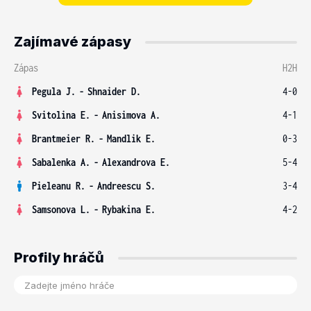
Zajímavé zápasy
Zápas
H2H
Pegula J.
-
Shnaider D.
4-0
Svitolina E.
-
Anisimova A.
4-1
Brantmeier R.
-
Mandlik E.
0-3
Sabalenka A.
-
Alexandrova E.
5-4
Pieleanu R.
-
Andreescu S.
3-4
Samsonova L.
-
Rybakina E.
4-2
Profily hráčů