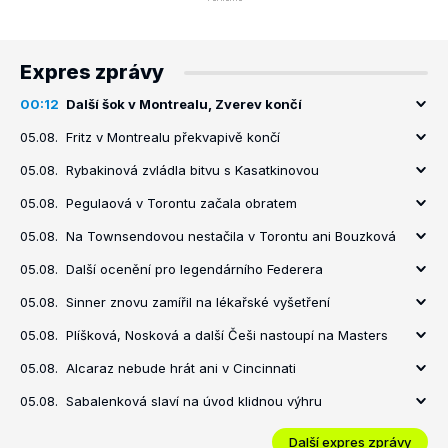
Expres zprávy
00:12
Další šok v Montrealu, Zverev končí
05.08.
Fritz v Montrealu překvapivě končí
05.08.
Rybakinová zvládla bitvu s Kasatkinovou
05.08.
Pegulaová v Torontu začala obratem
05.08.
Na Townsendovou nestačila v Torontu ani Bouzková
05.08.
Další ocenění pro legendárního Federera
05.08.
Sinner znovu zamířil na lékařské vyšetření
05.08.
Plíšková, Nosková a další Češi nastoupí na Masters
05.08.
Alcaraz nebude hrát ani v Cincinnati
05.08.
Sabalenková slaví na úvod klidnou výhru
Další expres zprávy