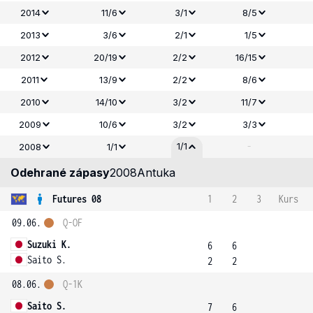
2014
11/6
3/1
8/5
2013
3/6
2/1
1/5
2012
20/19
2/2
16/15
2011
13/9
2/2
8/6
2010
14/10
3/2
11/7
2009
10/6
3/2
3/3
-
1/1
2008
1/1
Odehrané zápasy
2008
Antuka
Futures 08
1
2
3
Kurs
09.06.
Q-OF
Suzuki K.
6
6
Saito S.
2
2
08.06.
Q-1K
Saito S.
7
6