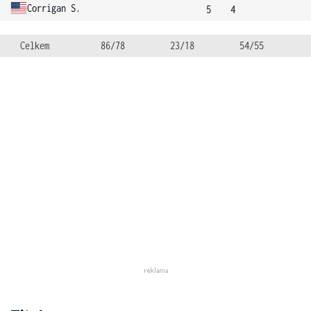
Corrigan S.
5
4
Celkem
86/78
23/18
54/55