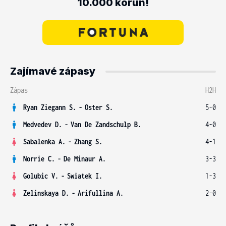
10.000 korun!
Zajímavé zápasy
Zápas
H2H
Ryan Ziegann S.
-
Oster S.
5-0
Medvedev D.
-
Van De Zandschulp B.
4-0
Sabalenka A.
-
Zhang S.
4-1
Norrie C.
-
De Minaur A.
3-3
Golubic V.
-
Swiatek I.
1-3
Zelinskaya D.
-
Arifullina A.
2-0