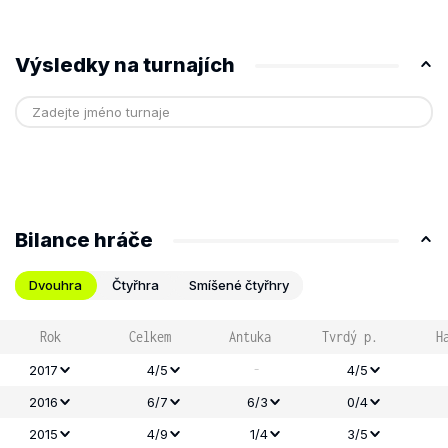
Výsledky na turnajích
Bilance hráče
Dvouhra
Čtyřhra
Smíšené čtyřhry
Rok
Celkem
Antuka
Tvrdý p.
H
-
2017
4/5
4/5
2016
6/7
6/3
0/4
2015
4/9
1/4
3/5