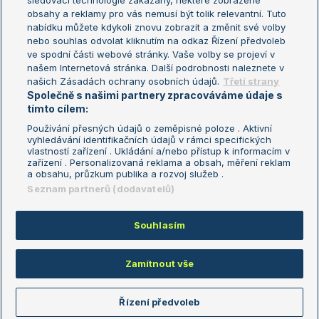
sledovací technologie zakázány, některé zobrazené
Turnaj mistryň
obsahy a reklamy pro vás nemusí být tolik relevantní. Tuto
Aktualní trendy
nabídku můžete kdykoli znovu zobrazit a změnit své volby
nebo souhlas odvolat kliknutím na odkaz Řízení předvoleb
ve spodní části webové stránky. Vaše volby se projeví v
Fotbalové přestupy
našem Internetová stránka. Další podrobnosti naleznete v
Livesport Daily
našich Zásadách ochrany osobních údajů.
Třetí strany
Společně s našimi partnery zpracováváme údaje s
LS Prague Open
tímto cílem:
Používání přesných údajů o zeměpisné poloze . Aktivní
vyhledávání identifikačních údajů v rámci specifických
vlastností zařízení . Ukládání a/nebo přístup k informacím v
Podmínky užití
Nastavení soukromí
zařízení . Personalizovaná reklama a obsah, měření reklam
GDPR a žurnalistika
Reklama
a obsahu, průzkum publika a rozvoj služeb .
Informace o zpracování osobních
Kontakt
Seznam partnerů (dodavatelů)
údajů
Tiráž
Souhlasím
Copyright © 2008-2026 TenisPortal.cz. Využíváme zpravodajství ČTK.
Zamítnout vše
Řízení předvoleb