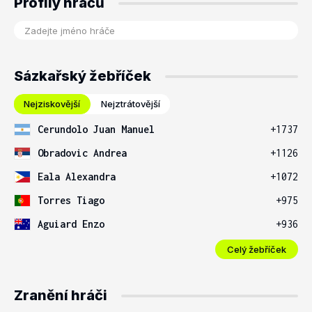
Profily hráčů
Sázkařský žebříček
Nejziskovější
Nejztrátovější
Cerundolo Juan Manuel
+1737
Obradovic Andrea
+1126
Eala Alexandra
+1072
Torres Tiago
+975
Aguiard Enzo
+936
Celý žebříček
Zranění hráči