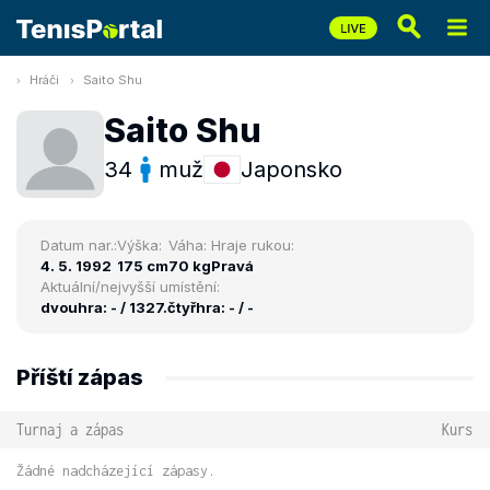
Hráči
Saito Shu
Saito Shu
34
muž
Japonsko
Datum nar.:
Výška:
Váha:
Hraje rukou:
4. 5. 1992
175 cm
70 kg
Pravá
Aktuální/nejvyšší umístění:
dvouhra: - / 1327.
čtyřhra: - / -
Příští zápas
Turnaj a zápas
Kurs
Žádné nadcházející zápasy.