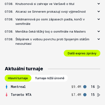
07.08.
Knutsonová si zahraje ve Varšavě o titul
07.08.
Alcaraz se Sinnerem prokazují svoji výjimečnost
07.08.
Valdmannová po osmi zápasech padla, končí v
semifinále
07.08.
Menšíka čeká těžký boj o osmifinále na Masters
07.08.
Štěpánek s volbou povrchu proti Spojeným státům
nesouhlasí
Další expres zprávy
Aktuální turnaje
Hlavní turnaje
Turnaje nižší úrovně
Montreal
$9.4M
16
Toronto WTA
$7.4M
15