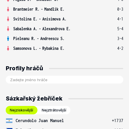
Brantmeier R.
-
Mandlik E.
0-3
Svitolina E.
-
Anisimova A.
4-1
Sabalenka A.
-
Alexandrova E.
5-4
Pieleanu R.
-
Andreescu S.
3-4
Samsonova L.
-
Rybakina E.
4-2
Profily hráčů
Sázkařský žebříček
Nejziskovější
Nejztrátovější
Cerundolo Juan Manuel
+1737