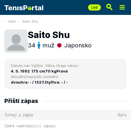
Hráči
Saito Shu
Saito Shu
34
muž
Japonsko
Datum nar.:
Výška:
Váha:
Hraje rukou:
4. 5. 1992
175 cm
70 kg
Pravá
Aktuální/nejvyšší umístění:
dvouhra: - / 1327.
čtyřhra: - / -
Příští zápas
Turnaj a zápas
Kurs
Žádné nadcházející zápasy.