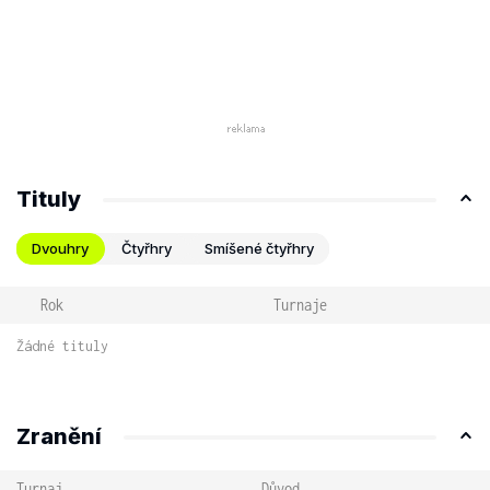
Tituly
Dvouhry
Čtyřhry
Smíšené čtyřhry
Rok
Turnaje
Žádné tituly
Zranění
Turnaj
Důvod