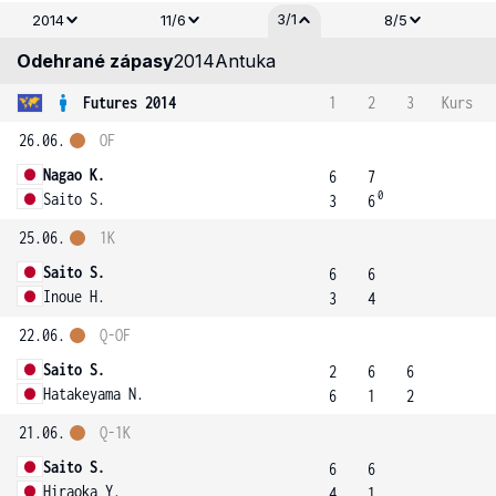
3/1
2014
11/6
8/5
Odehrané zápasy
2014
Antuka
Futures 2014
1
2
3
Kurs
26.06.
OF
Nagao K.
6
7
0
Saito S.
3
6
25.06.
1K
Saito S.
6
6
Inoue H.
3
4
22.06.
Q-OF
Saito S.
2
6
6
Hatakeyama N.
6
1
2
21.06.
Q-1K
Saito S.
6
6
Hiraoka Y.
4
1