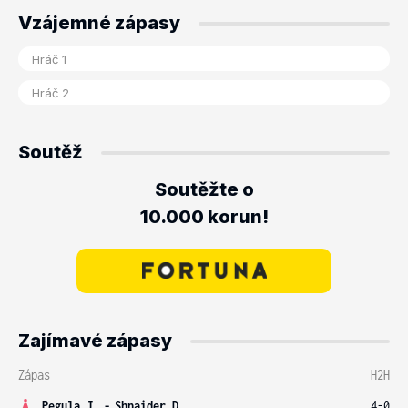
Vzájemné zápasy
Soutěž
Soutěžte o
10.000 korun!
Zajímavé zápasy
Zápas
H2H
Pegula J.
-
Shnaider D.
4-0