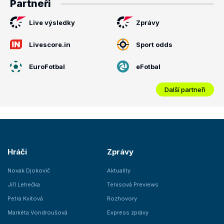
Partneři
Live výsledky
Zprávy
Livescore.in
Sport odds
EuroFotbal
eFotbal
Další partneři
Hráči
Zprávy
Novak Djokovič
Aktuality
Jiří Lehečka
Tenisová Previews
Petra Kvitová
Rozhovory
Markéta Vondroušová
Express zprávy