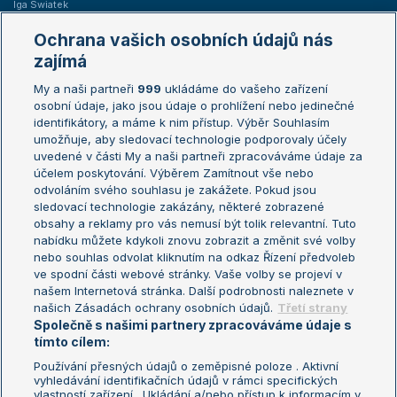
Iga Swiatek
Marie Bouzková
Ochrana vašich osobních údajů nás
Žebříčky
Kalendář turnajů
zajímá
My a naši partneři
999
ukládáme do vašeho zařízení
Žebříček ATP (muži)
Australian Open
osobní údaje, jako jsou údaje o prohlížení nebo jedinečné
Žebříček WTA (ženy)
French Open
identifikátory, a máme k nim přístup. Výběr Souhlasím
umožňuje, aby sledovací technologie podporovaly účely
Sázkařský žebříček
Wimbledon
uvedené v části My a naši partneři zpracováváme údaje za
US Open
účelem poskytování. Výběrem Zamítnout vše nebo
odvoláním svého souhlasu je zakážete. Pokud jsou
Turnaj mistrů
sledovací technologie zakázány, některé zobrazené
Turnaj mistryň
obsahy a reklamy pro vás nemusí být tolik relevantní. Tuto
Aktualní trendy
nabídku můžete kdykoli znovu zobrazit a změnit své volby
nebo souhlas odvolat kliknutím na odkaz Řízení předvoleb
ve spodní části webové stránky. Vaše volby se projeví v
Fotbalové přestupy
našem Internetová stránka. Další podrobnosti naleznete v
Livesport Daily
našich Zásadách ochrany osobních údajů.
Třetí strany
Společně s našimi partnery zpracováváme údaje s
LS Prague Open
tímto cílem:
Používání přesných údajů o zeměpisné poloze . Aktivní
vyhledávání identifikačních údajů v rámci specifických
vlastností zařízení . Ukládání a/nebo přístup k informacím v