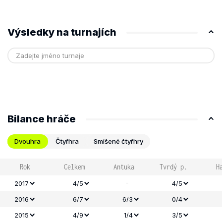
Výsledky na turnajích
Bilance hráče
Dvouhra
Čtyřhra
Smíšené čtyřhry
Rok
Celkem
Antuka
Tvrdý p.
H
-
2017
4/5
4/5
2016
6/7
6/3
0/4
2015
4/9
1/4
3/5