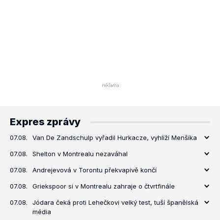
Expres zprávy
07.08.
Van De Zandschulp vyřadil Hurkacze, vyhlíží Menšíka
07.08.
Shelton v Montrealu nezaváhal
07.08.
Andrejevová v Torontu překvapivě končí
07.08.
Griekspoor si v Montrealu zahraje o čtvrtfinále
07.08.
Jódara čeká proti Lehečkovi velký test, tuší španělská
média