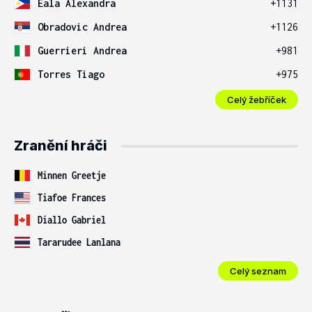
Eala Alexandra
+1131
Obradovic Andrea
+1126
Guerrieri Andrea
+981
Torres Tiago
+975
Celý žebříček
Zranění hráči
Minnen Greetje
Tiafoe Frances
Diallo Gabriel
Tararudee Lanlana
Celý seznam