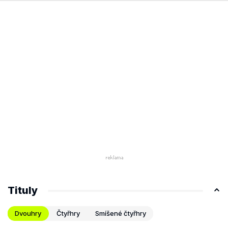
Tituly
Dvouhry
Čtyřhry
Smíšené čtyřhry