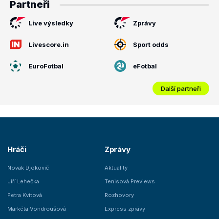
Partneři
Live výsledky
Zprávy
Livescore.in
Sport odds
EuroFotbal
eFotbal
Další partneři
Hráči
Zprávy
Novak Djokovič
Aktuality
Jiří Lehečka
Tenisová Previews
Petra Kvitová
Rozhovory
Markéta Vondroušová
Express zprávy