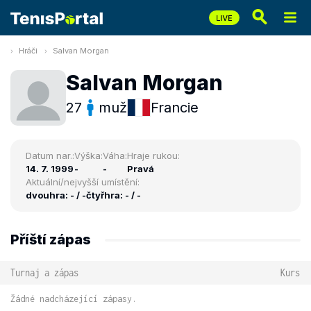
Hráči
Salvan Morgan
Salvan Morgan
27
muž
Francie
Datum nar.:
Výška:
Váha:
Hraje rukou:
14. 7. 1999
-
-
Pravá
Aktuální/nejvyšší umístění:
dvouhra: - / -
čtyřhra: - / -
Příští zápas
Turnaj a zápas
Kurs
Žádné nadcházející zápasy.