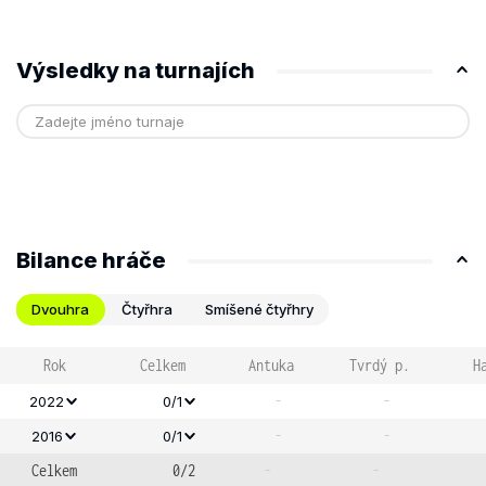
Výsledky na turnajích
Bilance hráče
Dvouhra
Čtyřhra
Smíšené čtyřhry
Rok
Celkem
Antuka
Tvrdý p.
H
-
-
2022
0/1
-
-
2016
0/1
Celkem
0/2
-
-