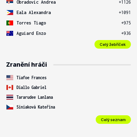
Obradovic Andrea
+1126
Eala Alexandra
+1091
Torres Tiago
+975
Aguiard Enzo
+936
Celý žebříček
Zranění hráči
Tiafoe Frances
Diallo Gabriel
Tararudee Lanlana
Siniaková Kateřina
Celý seznam