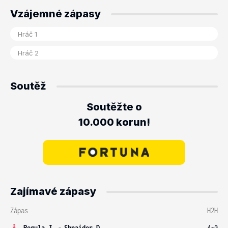
Vzájemné zápasy
Soutěž
Soutěžte o
10.000 korun!
Zajímavé zápasy
Zápas
H2H
Pegula J.
-
Shnaider D.
4-0