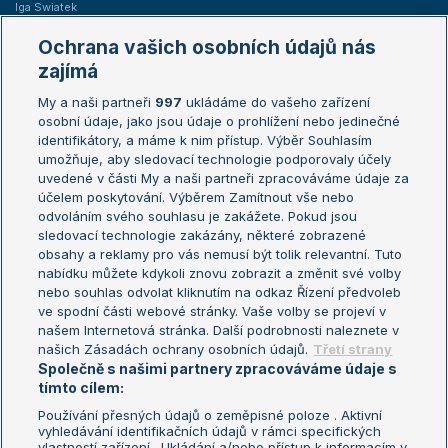
Iga Swiatek
Marie Bouzková
Ochrana vašich osobních údajů nás
Žebříčky
Kalendář turnajů
zajímá
My a naši partneři
997
ukládáme do vašeho zařízení
Žebříček ATP (muži)
Australian Open
osobní údaje, jako jsou údaje o prohlížení nebo jedinečné
Žebříček WTA (ženy)
French Open
identifikátory, a máme k nim přístup. Výběr Souhlasím
umožňuje, aby sledovací technologie podporovaly účely
Sázkařský žebříček
Wimbledon
uvedené v části My a naši partneři zpracováváme údaje za
US Open
účelem poskytování. Výběrem Zamítnout vše nebo
odvoláním svého souhlasu je zakážete. Pokud jsou
Turnaj mistrů
sledovací technologie zakázány, některé zobrazené
Turnaj mistryň
obsahy a reklamy pro vás nemusí být tolik relevantní. Tuto
Aktualní trendy
nabídku můžete kdykoli znovu zobrazit a změnit své volby
nebo souhlas odvolat kliknutím na odkaz Řízení předvoleb
ve spodní části webové stránky. Vaše volby se projeví v
Fotbalové přestupy
našem Internetová stránka. Další podrobnosti naleznete v
Livesport Daily
našich Zásadách ochrany osobních údajů.
Třetí strany
Společně s našimi partnery zpracováváme údaje s
LS Prague Open
tímto cílem:
Používání přesných údajů o zeměpisné poloze . Aktivní
vyhledávání identifikačních údajů v rámci specifických
vlastností zařízení . Ukládání a/nebo přístup k informacím v