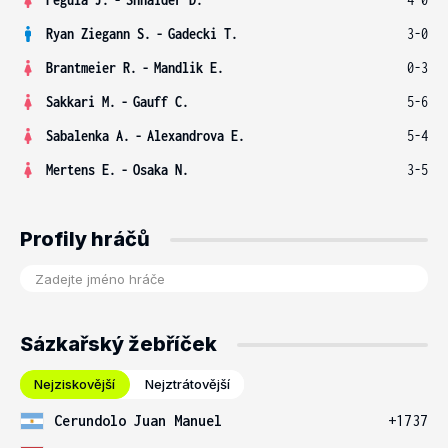
Ryan Ziegann S.
-
Gadecki T.
3-0
Brantmeier R.
-
Mandlik E.
0-3
Sakkari M.
-
Gauff C.
5-6
Sabalenka A.
-
Alexandrova E.
5-4
Mertens E.
-
Osaka N.
3-5
Profily hráčů
Sázkařský žebříček
Nejziskovější
Nejztrátovější
Cerundolo Juan Manuel
+1737