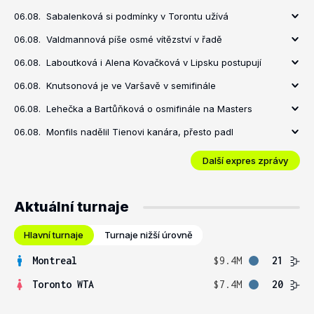
06.08.
Sabalenková si podmínky v Torontu užívá
06.08.
Valdmannová píše osmé vítězství v řadě
06.08.
Laboutková i Alena Kovačková v Lipsku postupují
06.08.
Knutsonová je ve Varšavě v semifinále
06.08.
Lehečka a Bartůňková o osmifinále na Masters
06.08.
Monfils nadělil Tienovi kanára, přesto padl
Další expres zprávy
Aktuální turnaje
Hlavní turnaje
Turnaje nižší úrovně
Montreal
$9.4M
21
Toronto WTA
$7.4M
20