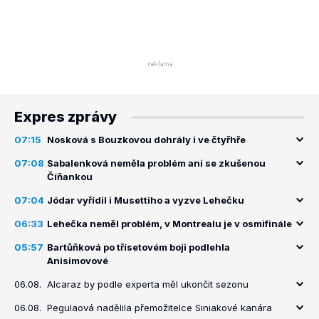
Expres zprávy
07:15
Nosková s Bouzkovou dohrály i ve čtyřhře
07:08
Sabalenková neměla problém ani se zkušenou
Číňankou
07:04
Jódar vyřídil i Musettiho a vyzve Lehečku
06:33
Lehečka neměl problém, v Montrealu je v osmifinále
05:57
Bartůňková po třísetovém boji podlehla
Anisimovové
06.08.
Alcaraz by podle experta měl ukončit sezonu
06.08.
Pegulaová nadělila přemožitelce Siniakové kanára