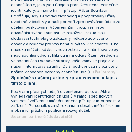
osobní údaje, jako jsou údaje o prohlížení nebo jedinečné
Žebříček WTA (ženy)
French Open
identifikátory, a máme k nim přístup. Výběr Souhlasím
umožňuje, aby sledovací technologie podporovaly účely
Sázkařský žebříček
Wimbledon
uvedené v části My a naši partneři zpracováváme údaje za
US Open
účelem poskytování. Výběrem Zamítnout vše nebo
odvoláním svého souhlasu je zakážete. Pokud jsou
Turnaj mistrů
sledovací technologie zakázány, některé zobrazené
Turnaj mistryň
obsahy a reklamy pro vás nemusí být tolik relevantní. Tuto
Aktualní trendy
nabídku můžete kdykoli znovu zobrazit a změnit své volby
nebo souhlas odvolat kliknutím na odkaz Řízení předvoleb
ve spodní části webové stránky. Vaše volby se projeví v
Fotbalové přestupy
našem Internetová stránka. Další podrobnosti naleznete v
Livesport Daily
našich Zásadách ochrany osobních údajů.
Třetí strany
Společně s našimi partnery zpracováváme údaje s
LS Prague Open
tímto cílem:
Používání přesných údajů o zeměpisné poloze . Aktivní
vyhledávání identifikačních údajů v rámci specifických
vlastností zařízení . Ukládání a/nebo přístup k informacím v
Podmínky užití
Nastavení soukromí
zařízení . Personalizovaná reklama a obsah, měření reklam
GDPR a žurnalistika
Reklama
a obsahu, průzkum publika a rozvoj služeb .
Informace o zpracování osobních
Kontakt
Seznam partnerů (dodavatelů)
údajů
Tiráž
Souhlasím