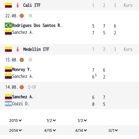
Cali ITF
1
2
3
Kurs
22.08.
1K
Rodrigues Dos Santos R.
5
7
6
Sanchez A.
7
5
2
Medellín ITF
1
2
3
Kurs
15.08.
1K
Monroy Y.
7
6
5
Sanchez A.
6
2
14.08.
Q-OF
Sanchez A.
6
7
Cozzi D.
0
5
-
2015
1/2
1/2
2014
4/15
4/14
0/1