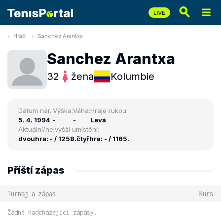
Hráči
Sanchez Arantxa
Sanchez Arantxa
32
žena
Kolumbie
Datum nar.:
Výška:
Váha:
Hraje rukou:
5. 4. 1994
-
-
Levá
Aktuální/nejvyšší umístění:
dvouhra: - / 1258.
čtyřhra: - / 1165.
Příští zápas
Turnaj a zápas
Kurs
Žádné nadcházející zápasy.