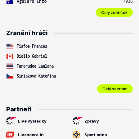
Aguiard Enzo
+936
Celý žebříček
Zranění hráči
Tiafoe Frances
Diallo Gabriel
Tararudee Lanlana
Siniaková Kateřina
Celý seznam
Partneři
Live výsledky
Zprávy
Livescore.in
Sport odds