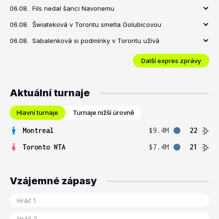
06.08.
Fils nedal šanci Navonemu
06.08.
Šwiateková v Torontu smetla Golubicovou
06.08.
Sabalenková si podmínky v Torontu užívá
Další expres zprávy
Aktuální turnaje
Hlavní turnaje
Turnaje nižší úrovně
Montreal
$9.4M
22
Toronto WTA
$7.4M
21
Vzájemné zápasy