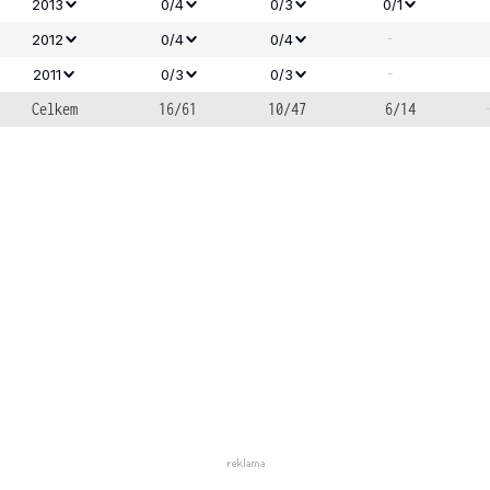
2013
0/4
0/3
0/1
-
2012
0/4
0/4
-
2011
0/3
0/3
Celkem
16/61
10/47
6/14