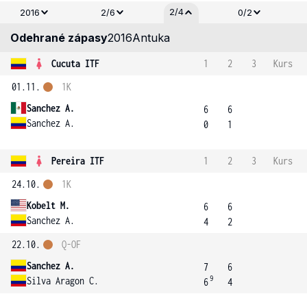
2/4
2016
2/6
0/2
Odehrané zápasy
2016
Antuka
Cucuta ITF
1
2
3
Kurs
01.11.
1K
Sanchez A.
6
6
Sanchez A.
0
1
Pereira ITF
1
2
3
Kurs
24.10.
1K
Kobelt M.
6
6
Sanchez A.
4
2
22.10.
Q-OF
Sanchez A.
7
6
9
Silva Aragon C.
6
4