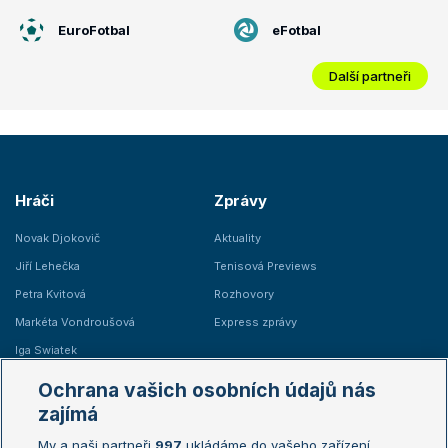
EuroFotbal
eFotbal
Další partneři
Hráči
Zprávy
Novak Djokovič
Aktuality
Jiří Lehečka
Tenisová Previews
Petra Kvitová
Rozhovory
Markéta Vondroušová
Express zprávy
Iga Swiatek
Marie Bouzková
Ochrana vašich osobních údajů nás
Žebříčky
Kalendář turnajů
zajímá
My a naši partneři
997
ukládáme do vašeho zařízení
Žebříček ATP (muži)
Australian Open