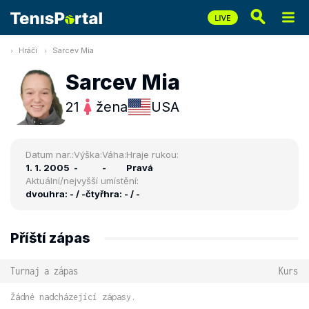
Hráči
Sarcev Mia
Sarcev Mia
21
žena
USA
Datum nar.:
Výška:
Váha:
Hraje rukou:
1. 1. 2005
-
-
Pravá
Aktuální/nejvyšší umístění:
dvouhra: - / -
čtyřhra: - / -
Příští zápas
Turnaj a zápas
Kurs
Žádné nadcházející zápasy.