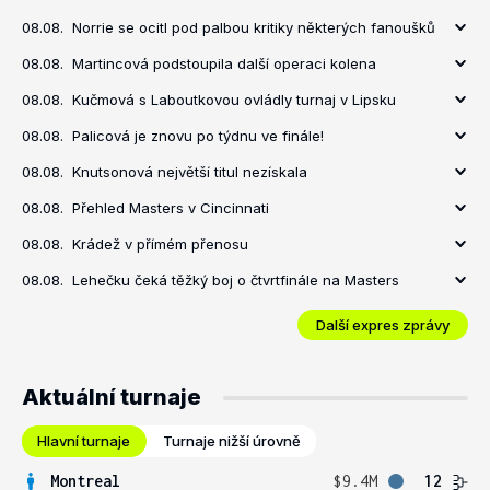
08.08.
Norrie se ocitl pod palbou kritiky některých fanoušků
08.08.
Martincová podstoupila další operaci kolena
08.08.
Kučmová s Laboutkovou ovládly turnaj v Lipsku
08.08.
Palicová je znovu po týdnu ve finále!
08.08.
Knutsonová největší titul nezískala
08.08.
Přehled Masters v Cincinnati
08.08.
Krádež v přímém přenosu
08.08.
Lehečku čeká těžký boj o čtvrtfinále na Masters
Další expres zprávy
Aktuální turnaje
Hlavní turnaje
Turnaje nižší úrovně
Montreal
$9.4M
12