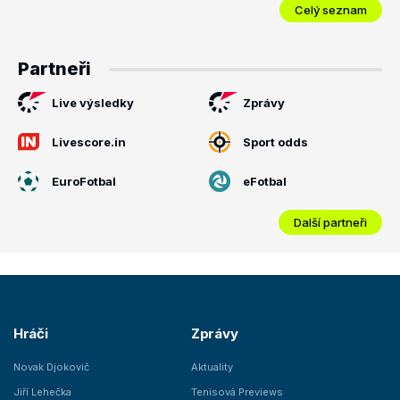
Celý seznam
Partneři
Live výsledky
Zprávy
Livescore.in
Sport odds
EuroFotbal
eFotbal
Další partneři
Hráči
Zprávy
Novak Djokovič
Aktuality
Jiří Lehečka
Tenisová Previews