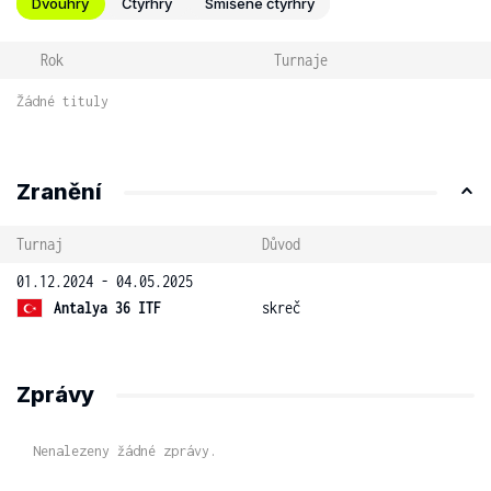
Dvouhry
Čtyřhry
Smíšené čtyřhry
Rok
Turnaje
Žádné tituly
Zranění
Turnaj
Důvod
01.12.2024 - 04.05.2025
Antalya 36 ITF
skreč
Zprávy
Nenalezeny žádné zprávy.