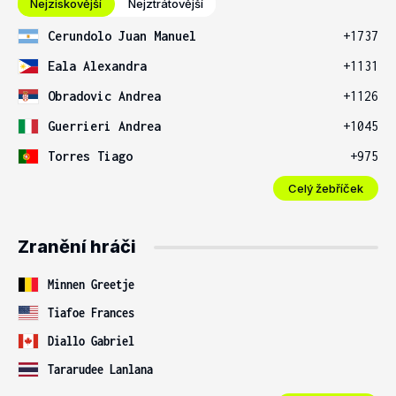
Nejziskovější
Nejztrátovější
Cerundolo Juan Manuel
+1737
Eala Alexandra
+1131
Obradovic Andrea
+1126
Guerrieri Andrea
+1045
Torres Tiago
+975
Celý žebříček
Zranění hráči
Minnen Greetje
Tiafoe Frances
Diallo Gabriel
Tararudee Lanlana