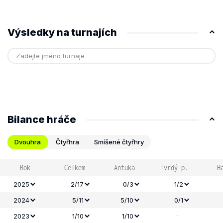
Výsledky na turnajích
Bilance hráče
Dvouhra
Čtyřhra
Smíšené čtyřhry
Rok
Celkem
Antuka
Tvrdý p.
H
2025
2/17
0/3
1/2
2024
5/11
5/10
0/1
-
2023
1/10
1/10