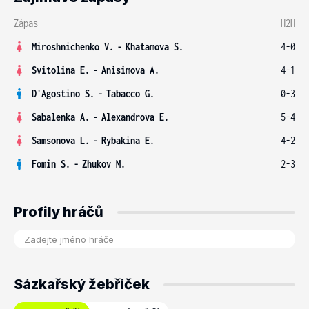
Zápas
H2H
Miroshnichenko V.
-
Khatamova S.
4-0
Svitolina E.
-
Anisimova A.
4-1
D'Agostino S.
-
Tabacco G.
0-3
Sabalenka A.
-
Alexandrova E.
5-4
Samsonova L.
-
Rybakina E.
4-2
Fomin S.
-
Zhukov M.
2-3
Profily hráčů
Sázkařský žebříček