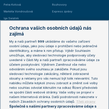
Petra Kvitová
Rozhovory
Markéta Vondroušová
Express zprávy
Iga Swiatek
Marie Bouzková
Ochrana vašich osobních údajů nás
Žebříčky
Kalendář turnajů
zajímá
My a naši partneři
999
ukládáme do vašeho zařízení
Žebříček ATP (muži)
Australian Open
osobní údaje, jako jsou údaje o prohlížení nebo jedinečné
Žebříček WTA (ženy)
French Open
identifikátory, a máme k nim přístup. Výběr Souhlasím
umožňuje, aby sledovací technologie podporovaly účely
Sázkařský žebříček
Wimbledon
uvedené v části My a naši partneři zpracováváme údaje za
US Open
účelem poskytování. Výběrem Zamítnout vše nebo
odvoláním svého souhlasu je zakážete. Pokud jsou
Turnaj mistrů
sledovací technologie zakázány, některé zobrazené
Turnaj mistryň
obsahy a reklamy pro vás nemusí být tolik relevantní. Tuto
Aktualní trendy
nabídku můžete kdykoli znovu zobrazit a změnit své volby
nebo souhlas odvolat kliknutím na odkaz Řízení předvoleb
ve spodní části webové stránky. Vaše volby se projeví v
Fotbalové přestupy
našem Internetová stránka. Další podrobnosti naleznete v
Livesport Daily
našich Zásadách ochrany osobních údajů.
Třetí strany
Společně s našimi partnery zpracováváme údaje s
LS Prague Open