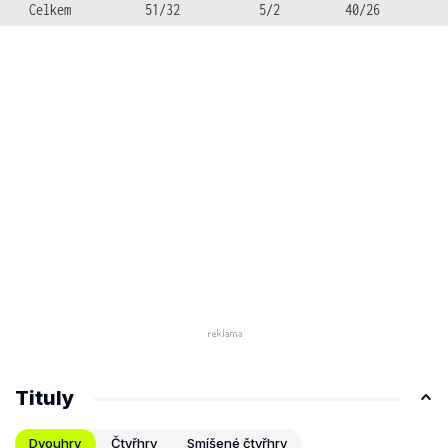
Celkem
51/32
5/2
40/26
Tituly
Dvouhry
Čtyřhry
Smíšené čtyřhry