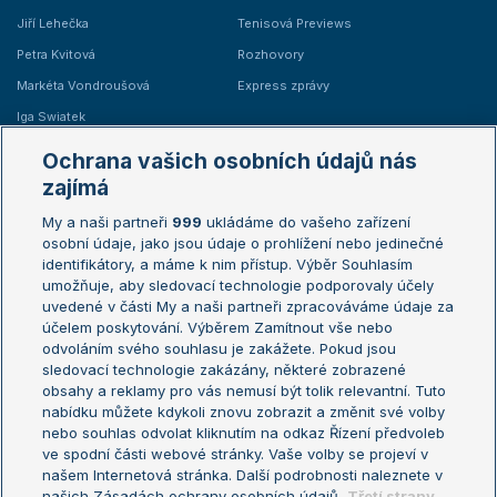
Jiří Lehečka
Tenisová Previews
Petra Kvitová
Rozhovory
Markéta Vondroušová
Express zprávy
Iga Swiatek
Marie Bouzková
Ochrana vašich osobních údajů nás
Žebříčky
Kalendář turnajů
zajímá
My a naši partneři
999
ukládáme do vašeho zařízení
Žebříček ATP (muži)
Australian Open
osobní údaje, jako jsou údaje o prohlížení nebo jedinečné
Žebříček WTA (ženy)
French Open
identifikátory, a máme k nim přístup. Výběr Souhlasím
umožňuje, aby sledovací technologie podporovaly účely
Sázkařský žebříček
Wimbledon
uvedené v části My a naši partneři zpracováváme údaje za
US Open
účelem poskytování. Výběrem Zamítnout vše nebo
odvoláním svého souhlasu je zakážete. Pokud jsou
Turnaj mistrů
sledovací technologie zakázány, některé zobrazené
Turnaj mistryň
obsahy a reklamy pro vás nemusí být tolik relevantní. Tuto
Aktualní trendy
nabídku můžete kdykoli znovu zobrazit a změnit své volby
nebo souhlas odvolat kliknutím na odkaz Řízení předvoleb
ve spodní části webové stránky. Vaše volby se projeví v
Fotbalové přestupy
našem Internetová stránka. Další podrobnosti naleznete v
Livesport Daily
našich Zásadách ochrany osobních údajů.
Třetí strany