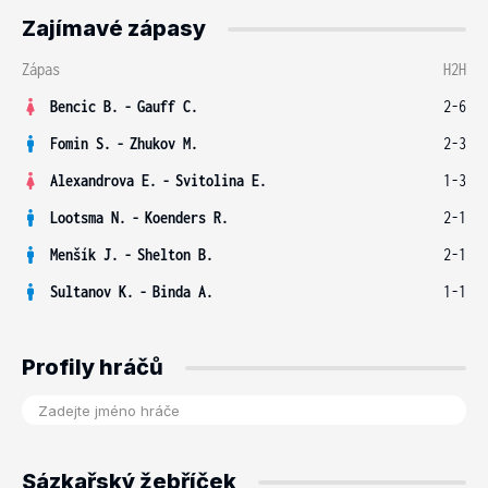
Zajímavé zápasy
Zápas
H2H
Bencic B.
-
Gauff C.
2-6
Fomin S.
-
Zhukov M.
2-3
Alexandrova E.
-
Svitolina E.
1-3
Lootsma N.
-
Koenders R.
2-1
Menšík J.
-
Shelton B.
2-1
Sultanov K.
-
Binda A.
1-1
Profily hráčů
Sázkařský žebříček