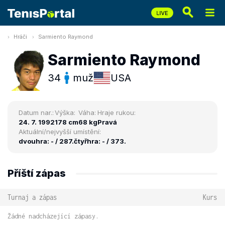
Hráči
Sarmiento Raymond
Sarmiento Raymond
34
muž
USA
Datum nar.:
Výška:
Váha:
Hraje rukou:
24. 7. 1992
178 cm
68 kg
Pravá
Aktuální/nejvyšší umístění:
dvouhra: - / 287.
čtyřhra: - / 373.
Příští zápas
Turnaj a zápas
Kurs
Žádné nadcházející zápasy.