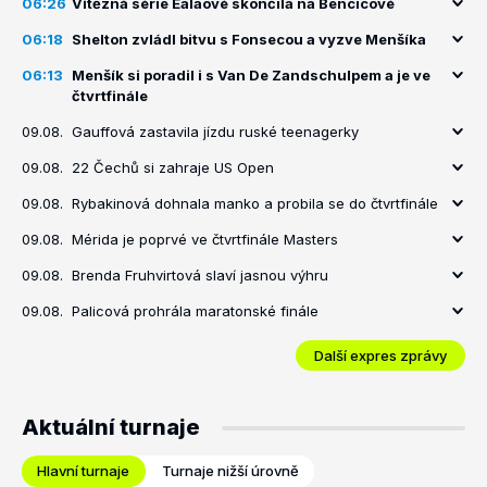
06:26
Vítězná série Ealaové skončila na Bencicové
06:18
Shelton zvládl bitvu s Fonsecou a vyzve Menšíka
06:13
Menšík si poradil i s Van De Zandschulpem a je ve
čtvrtfinále
09.08.
Gauffová zastavila jízdu ruské teenagerky
09.08.
22 Čechů si zahraje US Open
09.08.
Rybakinová dohnala manko a probila se do čtvrtfinále
09.08.
Mérida je poprvé ve čtvrtfinále Masters
09.08.
Brenda Fruhvirtová slaví jasnou výhru
09.08.
Palicová prohrála maratonské finále
Další expres zprávy
Aktuální turnaje
Hlavní turnaje
Turnaje nižší úrovně