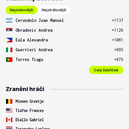
Nejziskovější
Nejztrátovější
Cerundolo Juan Manuel
+1737
Obradovic Andrea
+1126
Eala Alexandra
+1081
Guerrieri Andrea
+995
Torres Tiago
+975
Celý žebříček
Zranění hráči
Minnen Greetje
Tiafoe Frances
Diallo Gabriel
Tararudee Lanlana