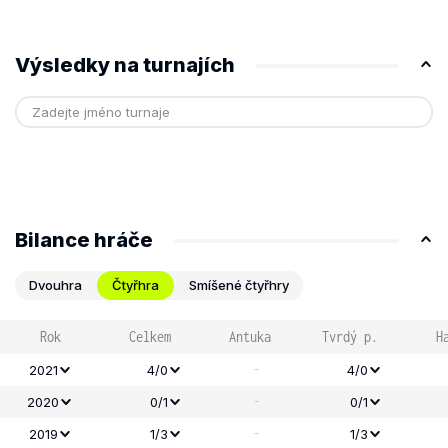
Výsledky na turnajích
Bilance hráče
Dvouhra
Čtyřhra
Smíšené čtyřhry
Rok
Celkem
Antuka
Tvrdý p.
H
-
2021
4/0
4/0
-
2020
0/1
0/1
-
2019
1/3
1/3