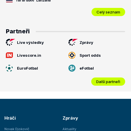
Celý seznam
Partneři
Live výsledky
Zprávy
Livescore.in
Sport odds
EuroFotbal
eFotbal
Další partneři
Hráči
Zprávy
Novak Djokovič
Aktuality