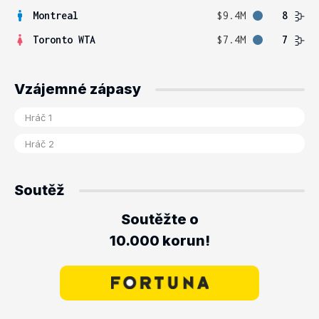
Montreal
$9.4M
8
Toronto WTA
$7.4M
7
Vzájemné zápasy
Soutěž
Soutěžte o
10.000 korun!