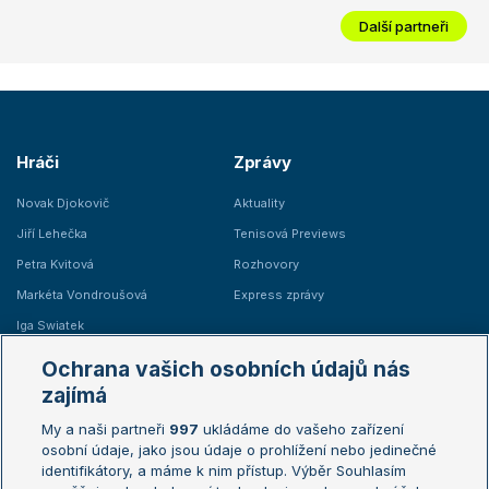
Další partneři
Hráči
Zprávy
Novak Djokovič
Aktuality
Jiří Lehečka
Tenisová Previews
Petra Kvitová
Rozhovory
Markéta Vondroušová
Express zprávy
Iga Swiatek
Marie Bouzková
Ochrana vašich osobních údajů nás
Žebříčky
Kalendář turnajů
zajímá
My a naši partneři
997
ukládáme do vašeho zařízení
Žebříček ATP (muži)
Australian Open
osobní údaje, jako jsou údaje o prohlížení nebo jedinečné
Žebříček WTA (ženy)
French Open
identifikátory, a máme k nim přístup. Výběr Souhlasím