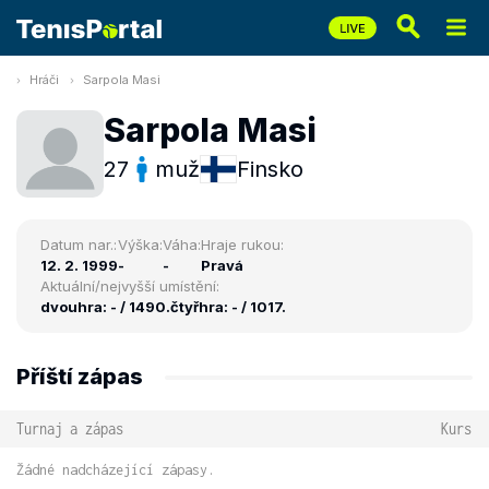
Hráči
Sarpola Masi
Sarpola Masi
27
muž
Finsko
Datum nar.:
Výška:
Váha:
Hraje rukou:
12. 2. 1999
-
-
Pravá
Aktuální/nejvyšší umístění:
dvouhra: - / 1490.
čtyřhra: - / 1017.
Příští zápas
Turnaj a zápas
Kurs
Žádné nadcházející zápasy.