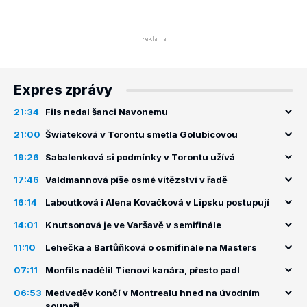
Expres zprávy
21:34
Fils nedal šanci Navonemu
21:00
Šwiateková v Torontu smetla Golubicovou
19:26
Sabalenková si podmínky v Torontu užívá
17:46
Valdmannová píše osmé vítězství v řadě
16:14
Laboutková i Alena Kovačková v Lipsku postupují
14:01
Knutsonová je ve Varšavě v semifinále
11:10
Lehečka a Bartůňková o osmifinále na Masters
07:11
Monfils nadělil Tienovi kanára, přesto padl
06:53
Medveděv končí v Montrealu hned na úvodním
soupeři