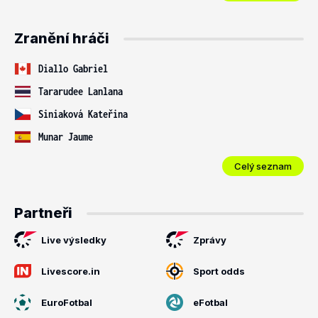
Zranění hráči
Diallo Gabriel
Tararudee Lanlana
Siniaková Kateřina
Munar Jaume
Celý seznam
Partneři
Live výsledky
Zprávy
Livescore.in
Sport odds
EuroFotbal
eFotbal