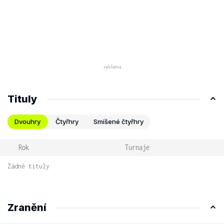
Tituly
Dvouhry
Čtyřhry
Smíšené čtyřhry
Rok
Turnaje
Žádné tituly
Zranění