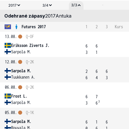
-
3/3
2017
3/4
Odehrané zápasy
2017
Antuka
Futures 2017
1
2
3
Kurs
13.08.
Q-OF
Eriksson Ziverts J.
6
6
Sarpola M.
3
1
12.08.
Q-2K
Sarpola M.
2
6
6
Tuukkanen A.
6
4
3
06.08.
Q-2K
Frost L.
6
7
3
Sarpola M.
3
6
05.08.
Q-1K
Sarpola M.
6
1
6
Rouvala M.
0
6
1