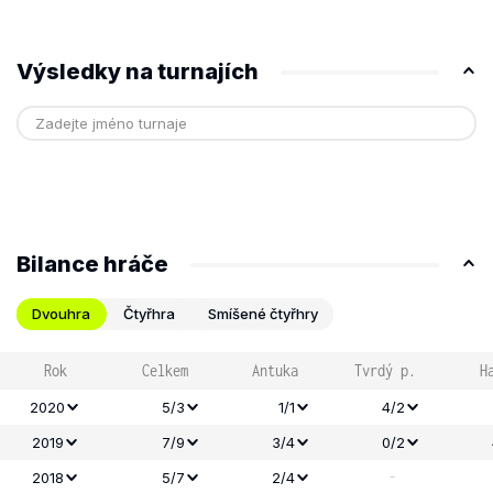
Výsledky na turnajích
Bilance hráče
Dvouhra
Čtyřhra
Smíšené čtyřhry
Rok
Celkem
Antuka
Tvrdý p.
H
2020
5/3
1/1
4/2
2019
7/9
3/4
0/2
-
2018
5/7
2/4