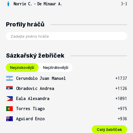
Norrie C.
-
De Minaur A.
3-3
Profily hráčů
Sázkařský žebříček
Nejziskovější
Nejztrátovější
Cerundolo Juan Manuel
+1737
Obradovic Andrea
+1126
Eala Alexandra
+1091
Torres Tiago
+975
Aguiard Enzo
+936
Celý žebříček