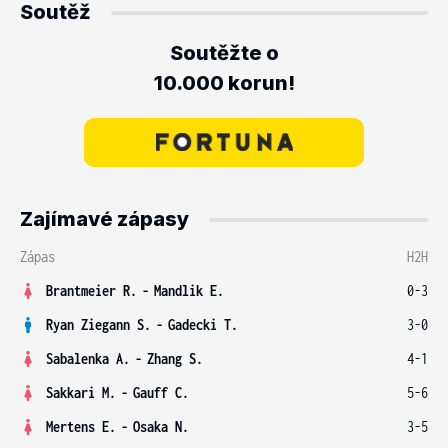
Soutěž
Soutěžte o
10.000 korun!
Zajímavé zápasy
Zápas
H2H
Brantmeier R.
-
Mandlik E.
0-3
Ryan Ziegann S.
-
Gadecki T.
3-0
Sabalenka A.
-
Zhang S.
4-1
Sakkari M.
-
Gauff C.
5-6
Mertens E.
-
Osaka N.
3-5