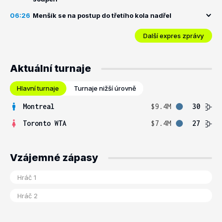
06:26
Menšík se na postup do třetího kola nadřel
Další expres zprávy
Aktuální turnaje
Hlavní turnaje
Turnaje nižší úrovně
Montreal
$9.4M
30
Toronto WTA
$7.4M
27
Vzájemné zápasy