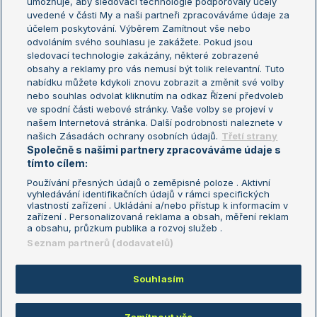
umožňuje, aby sledovací technologie podporovaly účely
Sázkařský žebříček
Wimbledon
uvedené v části My a naši partneři zpracováváme údaje za
US Open
účelem poskytování. Výběrem Zamítnout vše nebo
odvoláním svého souhlasu je zakážete. Pokud jsou
Turnaj mistrů
sledovací technologie zakázány, některé zobrazené
Turnaj mistryň
obsahy a reklamy pro vás nemusí být tolik relevantní. Tuto
Aktualní trendy
nabídku můžete kdykoli znovu zobrazit a změnit své volby
nebo souhlas odvolat kliknutím na odkaz Řízení předvoleb
ve spodní části webové stránky. Vaše volby se projeví v
Fotbalové přestupy
našem Internetová stránka. Další podrobnosti naleznete v
Livesport Daily
našich Zásadách ochrany osobních údajů.
Třetí strany
Společně s našimi partnery zpracováváme údaje s
LS Prague Open
tímto cílem:
Používání přesných údajů o zeměpisné poloze . Aktivní
vyhledávání identifikačních údajů v rámci specifických
vlastností zařízení . Ukládání a/nebo přístup k informacím v
Podmínky užití
Nastavení soukromí
zařízení . Personalizovaná reklama a obsah, měření reklam
GDPR a žurnalistika
Reklama
a obsahu, průzkum publika a rozvoj služeb .
Informace o zpracování osobních
Kontakt
Seznam partnerů (dodavatelů)
údajů
Tiráž
Souhlasím
Copyright © 2008-2026 TenisPortal.cz. Využíváme zpravodajství ČTK.