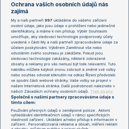
Marie Bouzková
Ochrana vašich osobních údajů nás
Žebříčky
Kalendář turnajů
zajímá
My a naši partneři
997
ukládáme do vašeho zařízení
Žebříček ATP (muži)
Australian Open
osobní údaje, jako jsou údaje o prohlížení nebo jedinečné
Žebříček WTA (ženy)
French Open
identifikátory, a máme k nim přístup. Výběr Souhlasím
umožňuje, aby sledovací technologie podporovaly účely
Sázkařský žebříček
Wimbledon
uvedené v části My a naši partneři zpracováváme údaje za
US Open
účelem poskytování. Výběrem Zamítnout vše nebo
odvoláním svého souhlasu je zakážete. Pokud jsou
Turnaj mistrů
sledovací technologie zakázány, některé zobrazené
Turnaj mistryň
obsahy a reklamy pro vás nemusí být tolik relevantní. Tuto
Aktualní trendy
nabídku můžete kdykoli znovu zobrazit a změnit své volby
nebo souhlas odvolat kliknutím na odkaz Řízení předvoleb
ve spodní části webové stránky. Vaše volby se projeví v
Fotbalové přestupy
našem Internetová stránka. Další podrobnosti naleznete v
Livesport Daily
našich Zásadách ochrany osobních údajů.
Třetí strany
Společně s našimi partnery zpracováváme údaje s
LS Prague Open
tímto cílem:
Používání přesných údajů o zeměpisné poloze . Aktivní
vyhledávání identifikačních údajů v rámci specifických
vlastností zařízení . Ukládání a/nebo přístup k informacím v
Podmínky užití
Nastavení soukromí
zařízení . Personalizovaná reklama a obsah, měření reklam
GDPR a žurnalistika
Reklama
a obsahu, průzkum publika a rozvoj služeb .