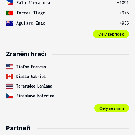
Eala Alexandra
+1091
Torres Tiago
+975
Aguiard Enzo
+936
Celý žebříček
Zranění hráči
Tiafoe Frances
Diallo Gabriel
Tararudee Lanlana
Siniaková Kateřina
Celý seznam
Partneři