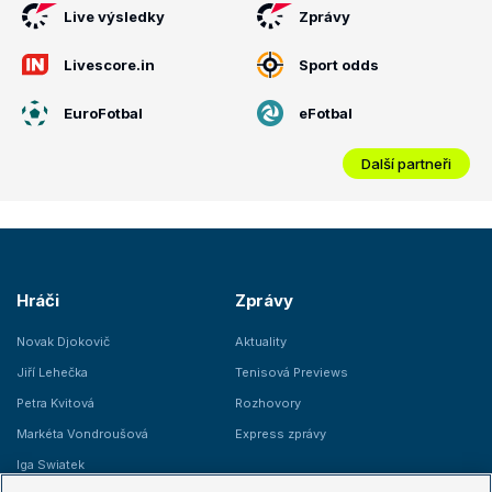
Live výsledky
Zprávy
Livescore.in
Sport odds
EuroFotbal
eFotbal
Další partneři
Hráči
Zprávy
Novak Djokovič
Aktuality
Jiří Lehečka
Tenisová Previews
Petra Kvitová
Rozhovory
Markéta Vondroušová
Express zprávy
Iga Swiatek