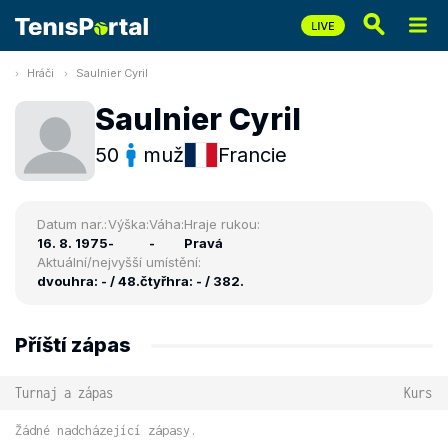
Hráči
Saulnier Cyril
Saulnier Cyril
50
muž
Francie
Datum nar.:
Výška:
Váha:
Hraje rukou:
16. 8. 1975
-
-
Pravá
Aktuální/nejvyšší umístění:
dvouhra: - / 48.
čtyřhra: - / 382.
Příští zápas
Turnaj a zápas
Kurs
Žádné nadcházející zápasy.