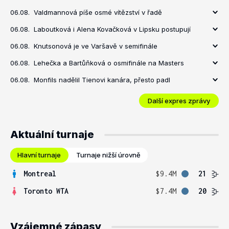
06.08.
Valdmannová píše osmé vítězství v řadě
06.08.
Laboutková i Alena Kovačková v Lipsku postupují
06.08.
Knutsonová je ve Varšavě v semifinále
06.08.
Lehečka a Bartůňková o osmifinále na Masters
06.08.
Monfils nadělil Tienovi kanára, přesto padl
Další expres zprávy
Aktuální turnaje
Hlavní turnaje
Turnaje nižší úrovně
Montreal
$9.4M
21
Toronto WTA
$7.4M
20
Vzájemné zápasy