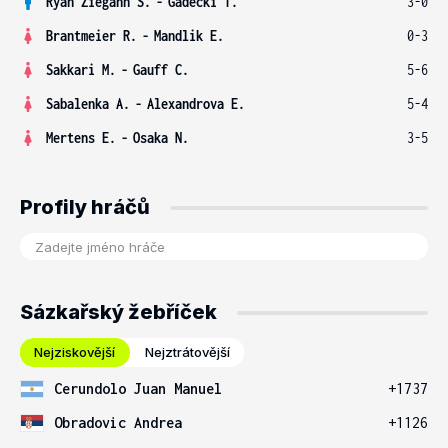
Ryan Ziegann S.
-
Gadecki T.
3-0
Brantmeier R.
-
Mandlik E.
0-3
Sakkari M.
-
Gauff C.
5-6
Sabalenka A.
-
Alexandrova E.
5-4
Mertens E.
-
Osaka N.
3-5
Profily hráčů
Sázkařský žebříček
Nejziskovější
Nejztrátovější
Cerundolo Juan Manuel
+1737
Obradovic Andrea
+1126