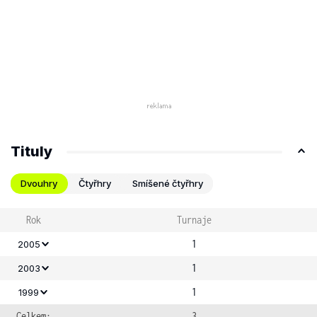
Tituly
Dvouhry
Čtyřhry
Smíšené čtyřhry
Rok
Turnaje
1
2005
1
2003
1
1999
Celkem:
3