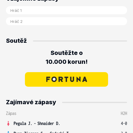
Soutěž
Soutěžte o
10.000 korun!
Zajímavé zápasy
Zápas
H2H
Pegula J.
-
Shnaider D.
4-0