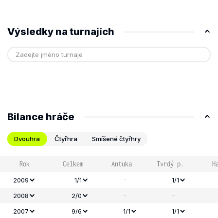
Výsledky na turnajích
Bilance hráče
Dvouhra
Čtyřhra
Smíšené čtyřhry
Rok
Celkem
Antuka
Tvrdý p.
H
-
2009
1/1
1/1
-
-
2008
2/0
2007
9/6
1/1
1/1