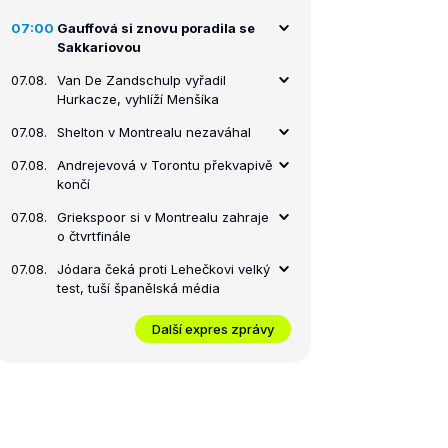
07:00
Gauffová si znovu poradila se
Sakkariovou
07.08.
Van De Zandschulp vyřadil
Hurkacze, vyhlíží Menšíka
07.08.
Shelton v Montrealu nezaváhal
07.08.
Andrejevová v Torontu překvapivě
končí
07.08.
Griekspoor si v Montrealu zahraje
o čtvrtfinále
07.08.
Jódara čeká proti Lehečkovi velký
test, tuší španělská média
Další expres zprávy