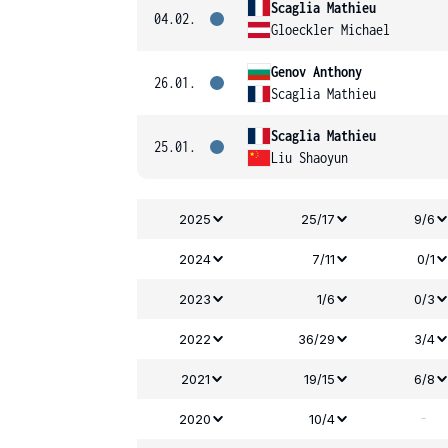
Scaglia Mathieu
04.02.
Gloeckler Michael
Genov Anthony
26.01.
Scaglia Mathieu
Scaglia Mathieu
25.01.
Liu Shaoyun
2025
25/17
9/6
2024
7/11
0/1
2023
1/6
0/3
2022
36/29
3/4
2021
19/15
6/8
-
2020
10/4