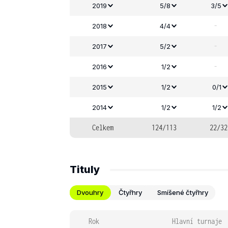
2019
5/8
3/5
-
2018
4/4
-
2017
5/2
-
2016
1/2
2015
1/2
0/1
2014
1/2
1/2
Celkem
124/113
22/32
Tituly
Dvouhry
Čtyřhry
Smíšené čtyřhry
Rok
Hlavní turnaje