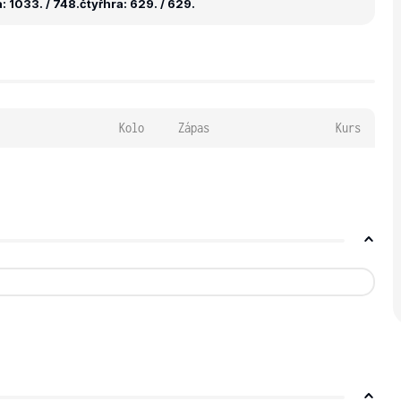
: 1033. / 748.
čtyřhra: 629. / 629.
Kolo
Zápas
Kurs