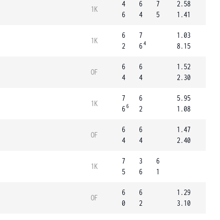
4
6
7
2.58
1K
6
4
5
1.41
6
7
1.03
1K
4
2
6
8.15
6
6
1.52
OF
4
4
2.30
7
6
5.95
1K
6
6
2
1.08
6
6
1.47
OF
4
4
2.40
7
3
6
1K
5
6
1
6
6
1.29
OF
0
2
3.10