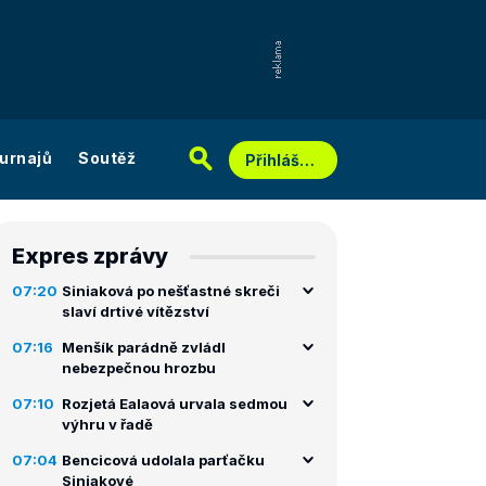
urnajů
Soutěž
Přihlášení
Expres zprávy
07:20
Siniaková po nešťastné skreči
slaví drtivé vítězství
07:16
Menšík parádně zvládl
nebezpečnou hrozbu
07:10
Rozjetá Ealaová urvala sedmou
výhru v řadě
07:04
Bencicová udolala parťačku
Siniakové