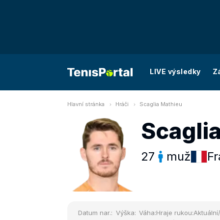
LIVE výsledky
Z
Hlavní stránka
Hráči
Scaglia Mathieu
Scagli
27
muž
Fr
Datum nar.:
Výška:
Váha:
Hraje rukou:
Aktuální