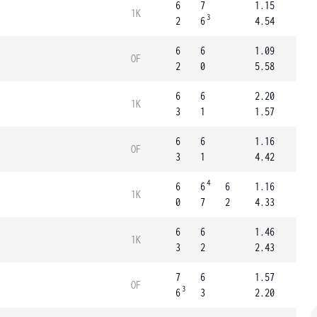
6
7
1.15
1K
3
2
6
4.54
6
6
1.09
OF
2
0
5.58
6
6
2.20
1K
3
1
1.57
6
6
1.16
OF
3
1
4.42
4
6
6
6
1.16
1K
0
7
2
4.33
6
6
1.46
1K
3
2
2.43
7
6
1.57
OF
3
6
3
2.20