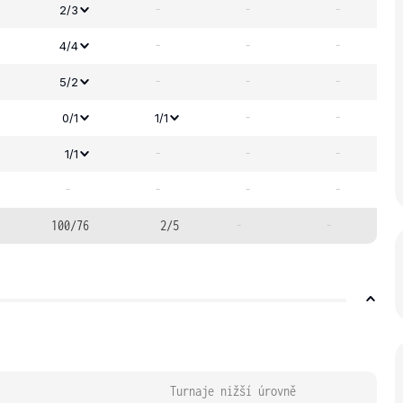
-
-
-
2/3
-
-
-
4/4
-
-
-
5/2
-
-
0/1
1/1
-
-
-
1/1
-
-
-
-
100/76
2/5
-
-
Turnaje nižší úrovně