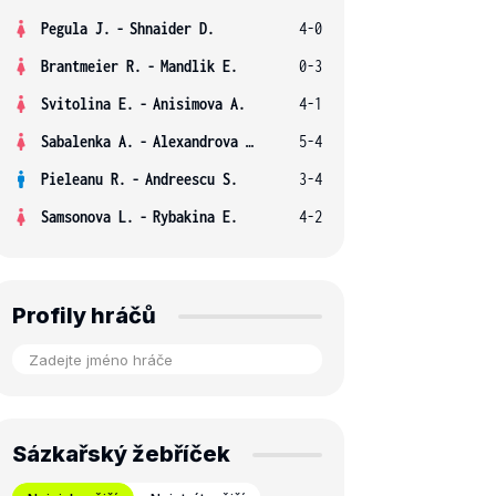
Pegula J.
-
Shnaider D.
4-0
Brantmeier R.
-
Mandlik E.
0-3
Svitolina E.
-
Anisimova A.
4-1
Sabalenka A.
-
Alexandrova E.
5-4
Pieleanu R.
-
Andreescu S.
3-4
Samsonova L.
-
Rybakina E.
4-2
Profily hráčů
Sázkařský žebříček