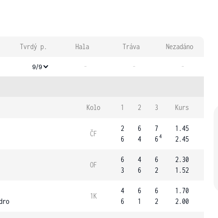
Tvrdý p.
Hala
Tráva
Nezadáno
-
-
-
9/9
Kolo
1
2
3
Kurs
2
6
7
1.45
ČF
4
6
4
6
2.45
6
4
6
2.30
OF
3
6
2
1.52
4
6
6
1.70
1K
dro
6
1
2
2.00