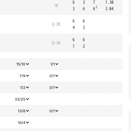
6
3
7
1.30
1K
2
3
6
6
3.04
6
6
Q-2K
4
2
6
6
Q-1K
1
2
-
-
15/10
1/1
-
-
7/9
0/1
-
-
1/2
0/1
-
-
-
33/25
-
-
13/6
0/1
-
-
-
10/4