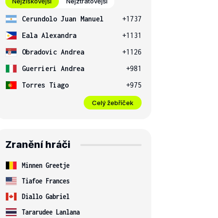
Nejziskovější
Nejztrátovější
Cerundolo Juan Manuel
+1737
Eala Alexandra
+1131
Obradovic Andrea
+1126
Guerrieri Andrea
+981
Torres Tiago
+975
Celý žebříček
Zranění hráči
Minnen Greetje
Tiafoe Frances
Diallo Gabriel
Tararudee Lanlana