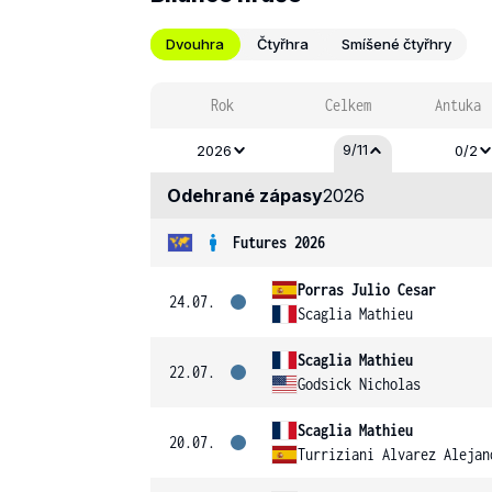
Dvouhra
Čtyřhra
Smíšené čtyřhry
Rok
Celkem
Antuka
9/11
2026
0/2
Odehrané zápasy
2026
Futures 2026
Porras Julio Cesar
24.07.
Scaglia Mathieu
Scaglia Mathieu
22.07.
Godsick Nicholas
Scaglia Mathieu
20.07.
Turriziani Alvarez Alejan