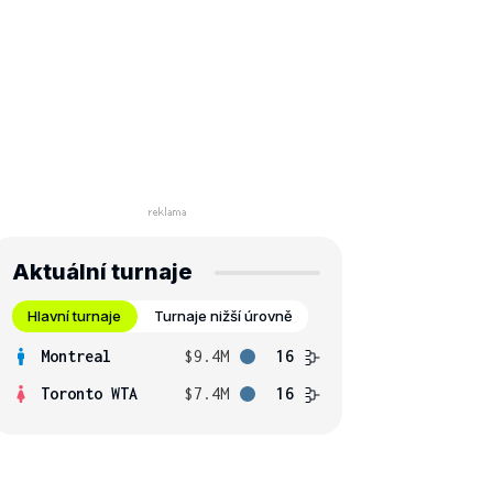
Aktuální turnaje
Hlavní turnaje
Turnaje nižší úrovně
Montreal
$9.4M
16
Toronto WTA
$7.4M
16