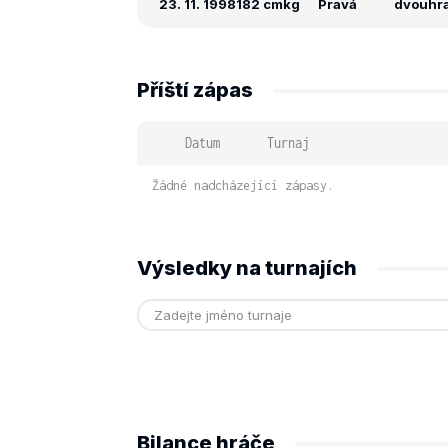
23. 11. 1998
182 cm
kg
Pravá
dvouhra
Příští zápas
Datum
Turnaj
Žádné nadcházející zápasy.
Výsledky na turnajích
Bilance hráče