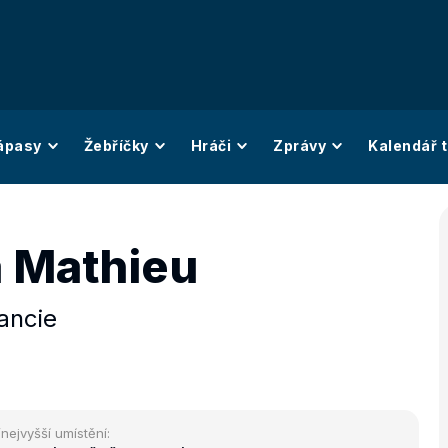
ápasy
Žebříčky
Hráči
Zprávy
Kalendář t
a Mathieu
ancie
/nejvyšší umístění: