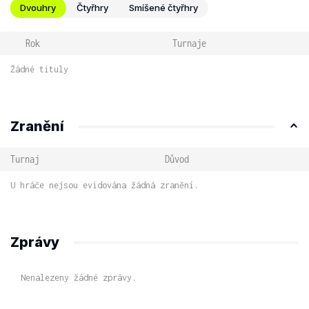
Dvouhry
Čtyřhry
Smíšené čtyřhry
Rok
Turnaje
Žádné tituly
Zranění
Turnaj
Důvod
U hráče nejsou evidována žádná zranění.
Zprávy
Nenalezeny žádné zprávy.