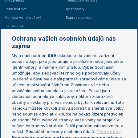
Jiří Lehečka
Tenisová Previews
Petra Kvitová
Rozhovory
Markéta Vondroušová
Express zprávy
Iga Swiatek
Marie Bouzková
Ochrana vašich osobních údajů nás
Žebříčky
Kalendář turnajů
zajímá
My a naši partneři
999
ukládáme do vašeho zařízení
Žebříček ATP (muži)
Australian Open
osobní údaje, jako jsou údaje o prohlížení nebo jedinečné
Žebříček WTA (ženy)
French Open
identifikátory, a máme k nim přístup. Výběr Souhlasím
umožňuje, aby sledovací technologie podporovaly účely
Sázkařský žebříček
Wimbledon
uvedené v části My a naši partneři zpracováváme údaje za
US Open
účelem poskytování. Výběrem Zamítnout vše nebo
odvoláním svého souhlasu je zakážete. Pokud jsou
Turnaj mistrů
sledovací technologie zakázány, některé zobrazené
Turnaj mistryň
obsahy a reklamy pro vás nemusí být tolik relevantní. Tuto
Aktualní trendy
nabídku můžete kdykoli znovu zobrazit a změnit své volby
nebo souhlas odvolat kliknutím na odkaz Řízení předvoleb
ve spodní části webové stránky. Vaše volby se projeví v
Fotbalové přestupy
našem Internetová stránka. Další podrobnosti naleznete v
Livesport Daily
našich Zásadách ochrany osobních údajů.
Třetí strany
Společně s našimi partnery zpracováváme údaje s
LS Prague Open