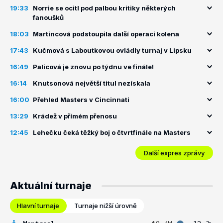
19:33
Norrie se ocitl pod palbou kritiky některých
fanoušků
18:03
Martincová podstoupila další operaci kolena
17:43
Kučmová s Laboutkovou ovládly turnaj v Lipsku
16:49
Palicová je znovu po týdnu ve finále!
16:14
Knutsonová největší titul nezískala
16:00
Přehled Masters v Cincinnati
13:29
Krádež v přímém přenosu
12:45
Lehečku čeká těžký boj o čtvrtfinále na Masters
Další expres zprávy
Aktuální turnaje
Hlavní turnaje
Turnaje nižší úrovně