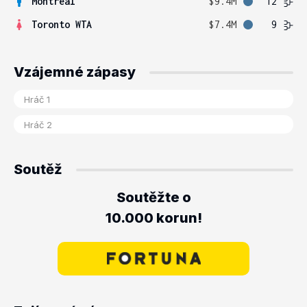
Montreal
$9.4M
12
Toronto WTA
$7.4M
9
Vzájemné zápasy
Soutěž
Soutěžte o
10.000 korun!