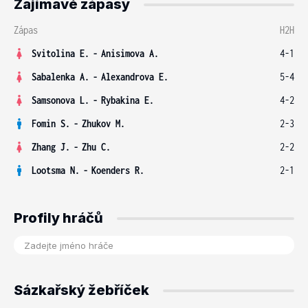
Zajímavé zápasy
Zápas
H2H
Svitolina E.
-
Anisimova A.
4-1
Sabalenka A.
-
Alexandrova E.
5-4
Samsonova L.
-
Rybakina E.
4-2
Fomin S.
-
Zhukov M.
2-3
Zhang J.
-
Zhu C.
2-2
Lootsma N.
-
Koenders R.
2-1
Profily hráčů
Sázkařský žebříček