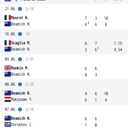
21.06.
Q-1K
Mouret H.
7
3
10
4
Beamish N.
6
6
8
16.06.
1K
Scaglia M.
6
7
1.15
3
Beamish N.
2
6
4.54
09.06.
Q-OF
Rankin M.
6
6
Beamish N.
0
3
08.06.
Q-2K
Beamish N.
4
6
10
Makzoume Y.
6
1
4
07.06.
Q-1K
Beamish N.
6
6
Dorokhov I.
1
0