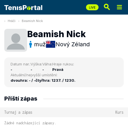
Hráči
Beamish Nick
Beamish Nick
muž
Nový Zéland
Datum nar.:
Výška:
Váha:
Hraje rukou:
-
-
-
Pravá
Aktuální/nejvyšší umístění:
dvouhra: - / -
čtyřhra: 1237. / 1230.
Příští zápas
Turnaj a zápas
Kurs
Žádné nadcházející zápasy.