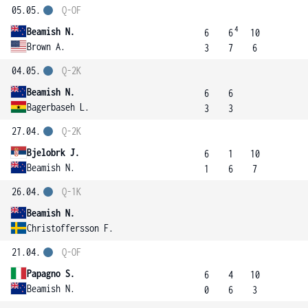
05.05.
Q-OF
4
Beamish N.
6
6
10
Brown A.
3
7
6
04.05.
Q-2K
Beamish N.
6
6
Bagerbaseh L.
3
3
27.04.
Q-2K
Bjelobrk J.
6
1
10
Beamish N.
1
6
7
26.04.
Q-1K
Beamish N.
Christoffersson F.
21.04.
Q-OF
Papagno S.
6
4
10
Beamish N.
0
6
3