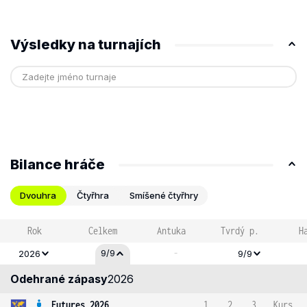
Výsledky na turnajích
Bilance hráče
Dvouhra
Čtyřhra
Smíšené čtyřhry
Rok
Celkem
Antuka
Tvrdý p.
H
-
9/9
2026
9/9
Odehrané zápasy
2026
Futures 2026
1
2
3
Kurs