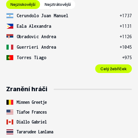
Nejziskovější
Nejztrátovější
Cerundolo Juan Manuel
+1737
Eala Alexandra
+1131
Obradovic Andrea
+1126
Guerrieri Andrea
+1045
Torres Tiago
+975
Celý žebříček
Zranění hráči
Minnen Greetje
Tiafoe Frances
Diallo Gabriel
Tararudee Lanlana