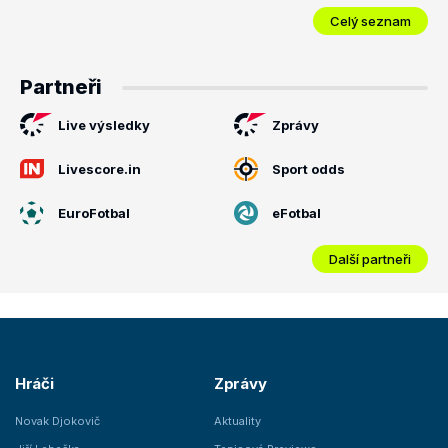
Celý seznam
Partneři
Live výsledky
Zprávy
Livescore.in
Sport odds
EuroFotbal
eFotbal
Další partneři
Hráči
Zprávy
Novak Djokovič
Aktuality