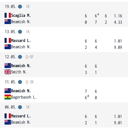
19.05.
1K
4
Scaglia M.
6
6
6
1.16
Beamish N.
0
7
2
4.33
13.05.
1K
Massard L.
6
6
1.01
Beamish N.
2
4
9.09
12.05.
Q-OF
Beamish N.
6
6
Smith N.
3
1
11.05.
Q-2K
Beamish N.
7
6
0
Bagerbaseh L.
6
0
06.05.
1K
Massard L.
6
6
1.01
Beamish N.
2
1
9.01