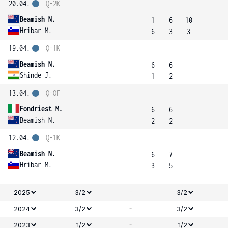
20.04.
Q-2K
Beamish N.
1
6
10
Hribar M.
6
3
3
19.04.
Q-1K
Beamish N.
6
6
Shinde J.
1
2
13.04.
Q-OF
Fondriest M.
6
6
Beamish N.
2
2
12.04.
Q-1K
Beamish N.
6
7
Hribar M.
3
5
-
2025
3/2
3/2
-
2024
3/2
3/2
-
2023
1/2
1/2