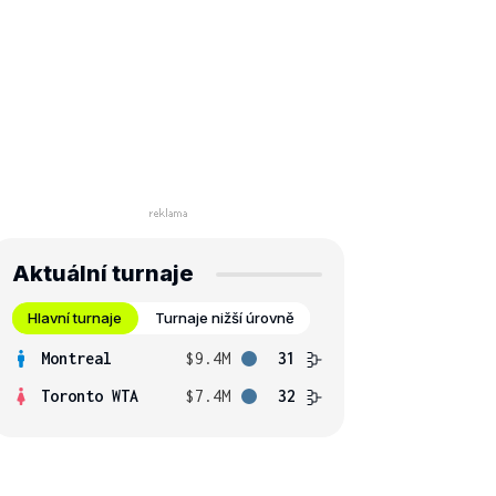
Aktuální turnaje
Hlavní turnaje
Turnaje nižší úrovně
Montreal
$9.4M
31
Toronto WTA
$7.4M
32