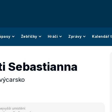
ápasy
Žebříčky
Hráči
Zprávy
Kalendář t
ti Sebastianna
výcarsko
ejvyšší umístění: