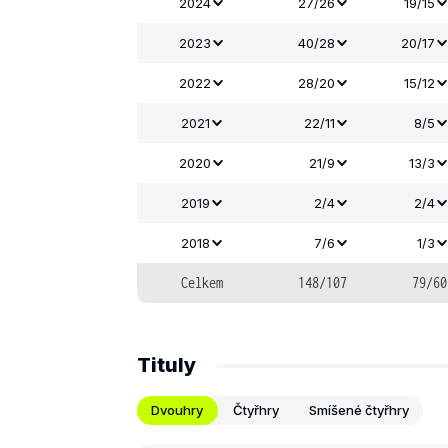
2024
27/26
19/15
2023
40/28
20/17
2022
28/20
15/12
2021
22/11
8/5
2020
21/9
13/3
2019
2/4
2/4
2018
7/6
1/3
Celkem
148/107
79/60
Tituly
Dvouhry
Čtyřhry
Smíšené čtyřhry