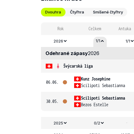
Dvouhra
Čtyřhra
Smíšené čtyřhry
Rok
Celkem
Antuka
1/1
2026
1/1
Odehrané zápasy
2026
Švýcarská liga
Kunz Josephine
06.06.
Scilipoti Sebastianna
Scilipoti Sebastianna
30.05.
Bezos Estelle
-
2025
0/2