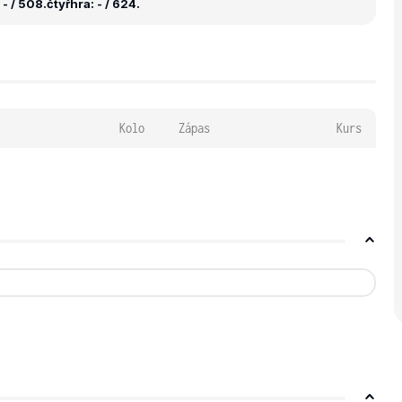
- / 508.
čtyřhra: - / 624.
Kolo
Zápas
Kurs