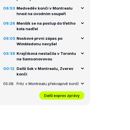
06:53
Medveděv končí v Montrealu
hned na úvodním soupeři
06:26
Menšík se na postup do třetího
kola nadřel
06:05
Noskové první zápas po
Wimbledonu nevyšel
05:39
Krejčíková nestačila v Torontu
na Samsonovovou
00:12
Další šok v Montrealu, Zverev
končí
05.08.
Fritz v Montrealu překvapivě končí
Další expres zprávy