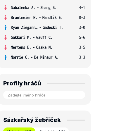
Sabalenka A.
-
Zhang S.
4-1
Brantmeier R.
-
Mandlik E.
0-3
Ryan Ziegann S.
-
Gadecki T.
3-0
Sakkari M.
-
Gauff C.
5-6
Mertens E.
-
Osaka N.
3-5
Norrie C.
-
De Minaur A.
3-3
Profily hráčů
Sázkařský žebříček