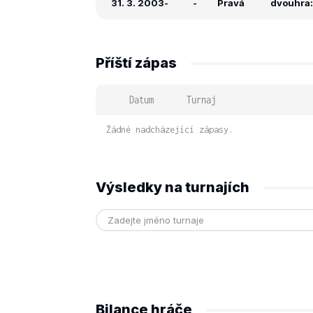
31. 3. 2003
-
-
Pravá
dvouhra: 
Příští zápas
Datum
Turnaj
Žádné nadcházející zápasy.
Výsledky na turnajích
Bilance hráče