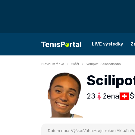
LIVE výsledky
Z
Hlavní stránka
Hráči
Scilipoti Sebastianna
Scilipo
23
žena
Š
Datum nar.:
Výška:
Váha:
Hraje rukou:
Aktuální/n