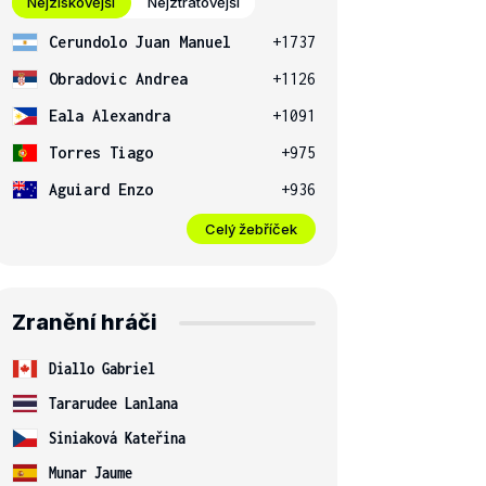
Nejziskovější
Nejztrátovější
Cerundolo Juan Manuel
+1737
Obradovic Andrea
+1126
Eala Alexandra
+1091
Torres Tiago
+975
Aguiard Enzo
+936
Celý žebříček
Zranění hráči
Diallo Gabriel
Tararudee Lanlana
Siniaková Kateřina
Munar Jaume