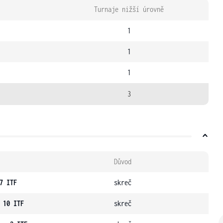
Turnaje nižší úrovně
1
1
1
3
Důvod
7 ITF
skreč
 10 ITF
skreč