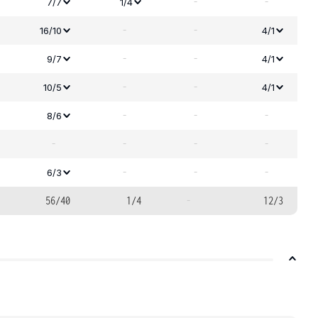
-
-
7/7
1/4
-
-
16/10
4/1
-
-
9/7
4/1
-
-
10/5
4/1
-
-
-
8/6
-
-
-
-
-
-
-
6/3
56/40
1/4
-
12/3