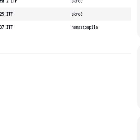
ca 2 ITF
skreč
25 ITF
skreč
37 ITF
nenastoupila