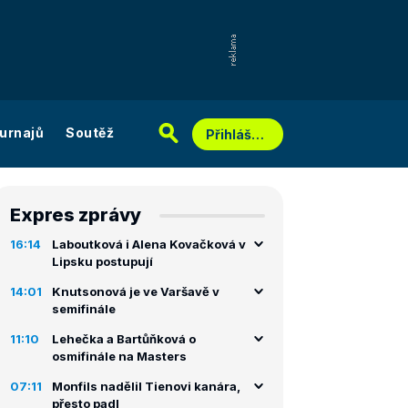
urnajů
Soutěž
Přihlášení
Expres zprávy
16:14
Laboutková i Alena Kovačková v
Lipsku postupují
14:01
Knutsonová je ve Varšavě v
semifinále
11:10
Lehečka a Bartůňková o
osmifinále na Masters
07:11
Monfils nadělil Tienovi kanára,
přesto padl