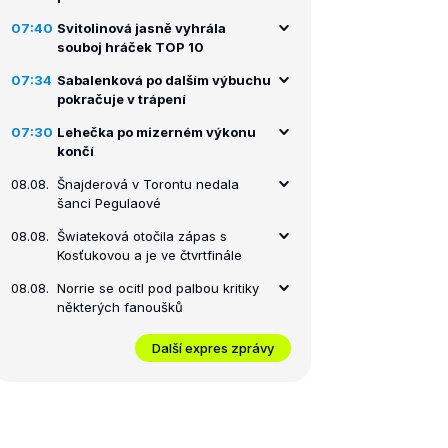
07:40
Svitolinová jasně vyhrála
souboj hráček TOP 10
07:34
Sabalenková po dalším výbuchu
pokračuje v trápení
07:30
Lehečka po mizerném výkonu
končí
08.08.
Šnajderová v Torontu nedala
šanci Pegulaové
08.08.
Šwiateková otočila zápas s
Kosťukovou a je ve čtvrtfinále
08.08.
Norrie se ocitl pod palbou kritiky
některých fanoušků
Další expres zprávy