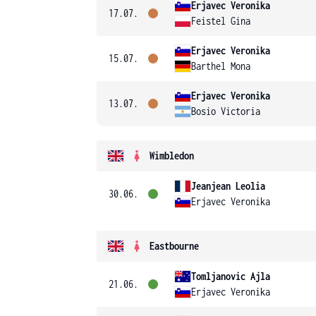
Erjavec Veronika
17.07.
Feistel Gina
Erjavec Veronika
15.07.
Barthel Mona
Erjavec Veronika
13.07.
Bosio Victoria
Wimbledon
Jeanjean Leolia
30.06.
Erjavec Veronika
Eastbourne
Tomljanovic Ajla
21.06.
Erjavec Veronika