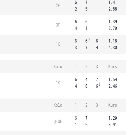
6
7
1.41
ČF
2
5
2.88
6
6
1.39
OF
4
1
2.70
3
6
6
6
1.18
1K
3
7
4
4.30
Kolo
1
2
3
Kurs
6
4
7
1.54
1K
6
4
6
6
2.46
Kolo
1
2
3
Kurs
6
7
1.20
Q-OF
1
5
3.91