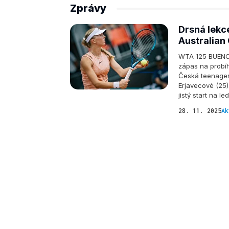
Zprávy
Drsná lekce
Australian 
WTA 125 BUENOS
zápas na probí
Česká teenagerk
Erjavecové (25
jistý start na 
28. 11. 2025
Ak