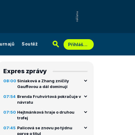
urnajů
Soutěž
Přihlášení
Expres zprávy
08:00
Siniaková a Zhang zničily
Gauffovou a dál dominují
07:54
Brenda Fruhvirtová pokračuje v
návratu
07:50
Hejtmánková hraje o druhou
trofej
07:45
Palicová se znovu po týdnu
porve o titul