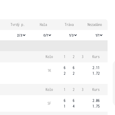
Tvrdý p.
Hala
Tráva
Nezadáno
2/3
0/1
1/3
1/1
Kolo
1
2
3
Kurs
6
6
2.11
1K
2
2
1.72
Kolo
1
2
3
Kurs
6
6
2.06
SF
1
4
1.75