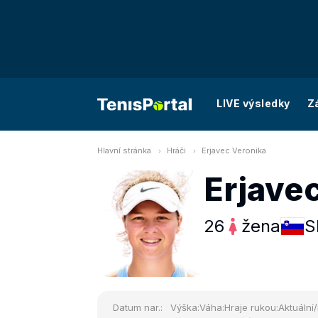
LIVE výsledky
Z
Hlavní stránka
Hráči
Erjavec Veronika
Erjave
26
žena
S
Datum nar.:
Výška:
Váha:
Hraje rukou:
Aktuální/