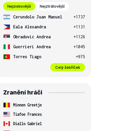
Nejziskovější
Nejztrátovější
Cerundolo Juan Manuel
+1737
Eala Alexandra
+1131
Obradovic Andrea
+1126
Guerrieri Andrea
+1045
Torres Tiago
+975
Celý žebříček
Zranění hráči
Minnen Greetje
Tiafoe Frances
Diallo Gabriel