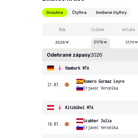
Dvouhra
Čtyřhra
Smíšené čtyřhry
Rok
Celkem
Antuka
21/19
2026
17/11
Odehrané zápasy
2026
Hamburk WTA
Romero Gormaz Leyre
21.07.
Erjavec Veronika
Kitzbühel WTA
Grabher Julia
18.07.
Erjavec Veronika