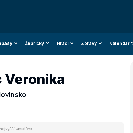
ápasy
Žebříčky
Hráči
Zprávy
Kalendář t
c Veronika
lovinsko
nejvyšší umístění: