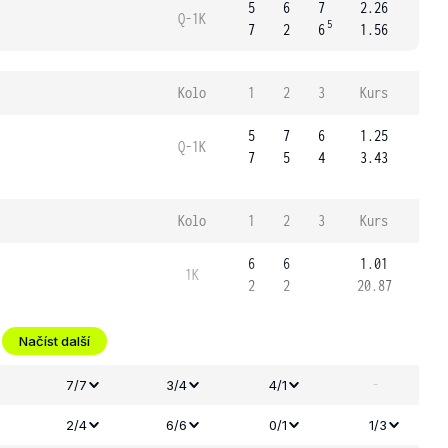
5
6
7
2.26
Q-1K
5
7
2
6
1.56
Kolo
1
2
3
Kurs
5
7
6
1.25
Q-1K
7
5
4
3.43
Kolo
1
2
3
Kurs
6
6
1.01
1K
2
2
20.87
Načíst další
-
7/7
3/4
4/1
2/4
6/6
0/1
1/3