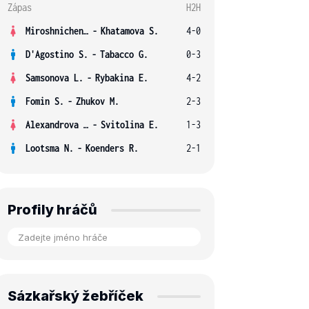
Zápas
H2H
Miroshnichenko V.
-
Khatamova S.
4-0
D'Agostino S.
-
Tabacco G.
0-3
Samsonova L.
-
Rybakina E.
4-2
Fomin S.
-
Zhukov M.
2-3
Alexandrova E.
-
Svitolina E.
1-3
Lootsma N.
-
Koenders R.
2-1
Profily hráčů
Sázkařský žebříček