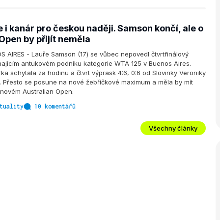
 i kanár pro českou naději. Samson končí, ale o
Open by přijít neměla
 AIRES - Lauře Samson (17) se vůbec nepovedl čtvrtfinálový
hajícím antukovém podniku kategorie WTA 125 v Buenos Aires.
a schytala za hodinu a čtvrt výprask 4:6, 0:6 od Slovinky Veroniky
). Přesto se posune na nové žebříčkové maximum a měla by mít
lednovém Australian Open.
tuality
10 komentářů
Všechny články