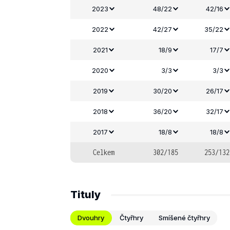
2023
48/22
42/16
2022
42/27
35/22
2021
18/9
17/7
2020
3/3
3/3
2019
30/20
26/17
2018
36/20
32/17
2017
18/8
18/8
Celkem
302/185
253/132
Tituly
Dvouhry
Čtyřhry
Smíšené čtyřhry