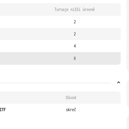
Turnaje nižší úrovně
2
2
4
8
Důvod
ITF
skreč