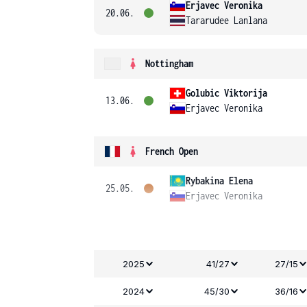
Erjavec Veronika
20.06.
Tararudee Lanlana
Nottingham
Golubic Viktorija
13.06.
Erjavec Veronika
French Open
Rybakina Elena
25.05.
Erjavec Veronika
2025
41/27
27/15
2024
45/30
36/16