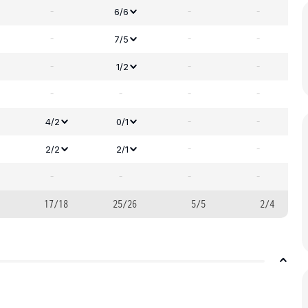
-
-
-
6/6
-
-
-
7/5
-
-
-
1/2
-
-
-
-
-
-
4/2
0/1
-
-
2/2
2/1
-
-
-
-
17/18
25/26
5/5
2/4