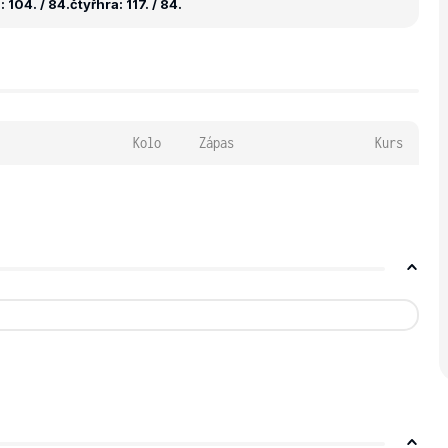
 104. / 84.
čtyřhra: 117. / 84.
Kolo
Zápas
Kurs