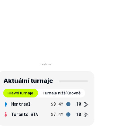
Aktuální turnaje
Hlavní turnaje
Turnaje nižší úrovně
Montreal
$9.4M
10
Toronto WTA
$7.4M
10