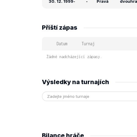
30. 12. 1999
-
-
Pravá
dvouhra:
Příští zápas
Datum
Turnaj
Žádné nadcházející zápasy.
Výsledky na turnajích
Bilance hráče