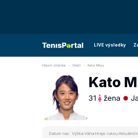
LIVE výsledky
Z
Hlavní stránka
Hráči
Kato Miyu
Kato M
31
žena
J
Datum nar.:
Výška:
Váha:
Hraje rukou:
Aktuální/n