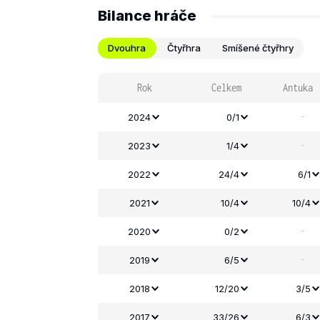
Bilance hráče
Dvouhra
Čtyřhra
Smíšené čtyřhry
Rok
Celkem
Antuka
-
2024
0/1
-
2023
1/4
2022
24/4
6/1
2021
10/4
10/4
-
2020
0/2
-
2019
6/5
2018
12/20
3/5
2017
33/26
6/3