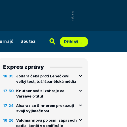
urnajů
Soutěž
Přihlášení
Expres zprávy
18:35
Jódara čeká proti Lehečkovi
velký test, tuší španělská média
17:50
Knutsonová si zahraje ve
Varšavě o titul
17:24
Alcaraz se Sinnerem prokazují
svoji výjimečnost
16:26
Valdmannová po osmi zápasech
padla, končí v semifinále