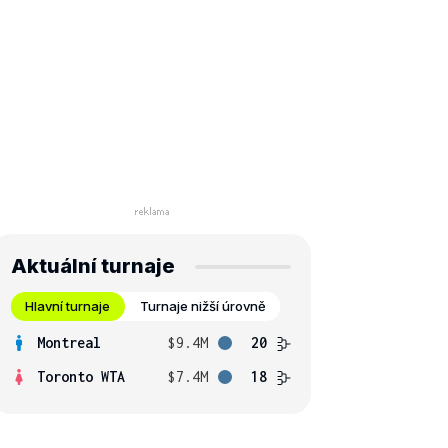
Aktuální turnaje
Hlavní turnaje
Turnaje nižší úrovně
Montreal
$9.4M
20
Toronto WTA
$7.4M
18