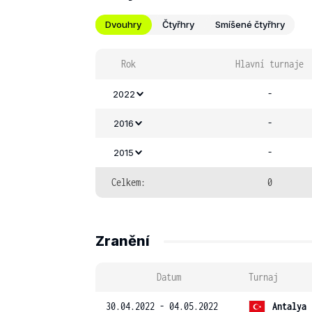
Dvouhry
Čtyřhry
Smíšené čtyřhry
Rok
Hlavní turnaje
-
2022
-
2016
-
2015
Celkem:
0
Zranění
Datum
Turnaj
30.04.2022 - 04.05.2022
Antalya 