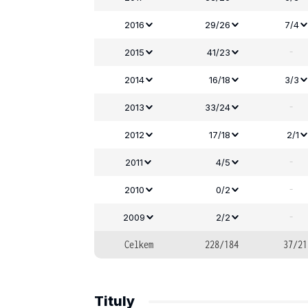
2016
29/26
7/4
-
2015
41/23
2014
16/18
3/3
-
2013
33/24
2012
17/18
2/1
-
2011
4/5
-
2010
0/2
-
2009
2/2
Celkem
228/184
37/21
Tituly