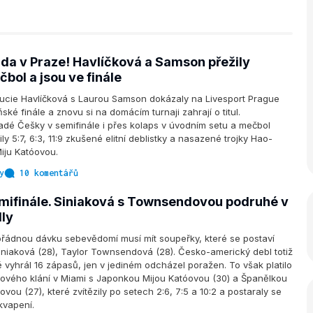
da v Praze! Havlíčková a Samson přežily
čbol a jsou ve finále
cie Havlíčková s Laurou Samson dokázaly na Livesport Prague
ské finále a znovu si na domácím turnaji zahrají o titul.
dé Češky v semifinále i přes kolaps v úvodním setu a mečbol
y 5:7, 6:3, 11:9 zkušené elitní deblistky a nasazené trojky Hao-
iju Katóovou.
y
10 komentářů
mifinále. Siniaková s Townsendovou podruhé v
ly
řádnou dávku sebevědomí musí mít soupeřky, které se postaví
iniaková (28), Taylor Townsendová (28). Česko-americký debl totiž
ě vyhrál 16 zápasů, jen v jediném odcházel poražen. To však platilo
lového klání v Miami s Japonkou Mijou Katóovou (30) a Španělkou
vou (27), které zvítězily po setech 2:6, 7:5 a 10:2 a postaraly se
kvapení.