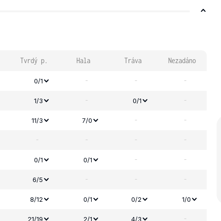
Tvrdý p.
Hala
Tráva
Nezadáno
-
-
-
0/1
-
-
1/3
0/1
-
-
11/3
7/0
-
-
-
-
-
-
0/1
0/1
-
-
-
6/5
8/12
0/1
0/2
1/0
-
21/19
2/1
4/3