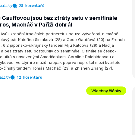
uality
28 komentářů
 Gauffovou jsou bez ztráty setu v semifinále
ros, Macháč v Paříži dohrál
vůli zranění tradičních partnerek z nouze vytvořený, nicméně
lový pár Kateřina Siniaková (28) a Coco Gauffová (20) na French
, 6:2 japonsko-ukrajinský tandem Miju Katóová (29) a Nadija
 a bez ztráty setu postoupily do semifinále. O finále se česko-
ce utká s nasazenými Američankami Caroline Dolehideovou a
ykovou. Ve čtyřhře mužů naopak poprvé neprošel mezi kvarteto
ko-čínský tandem Tomáš Macháč (23) a Zhizhen Zhang (27).
ality
12 komentářů
Všechny články