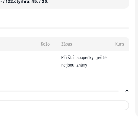
- / 122.
čtyřhra: 45. / 26.
Kolo
Zápas
Kurs
Příští soupeřky ještě
nejsou známy