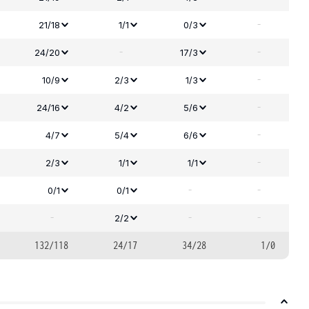
-
21/18
1/1
0/3
-
-
24/20
17/3
-
10/9
2/3
1/3
-
24/16
4/2
5/6
-
4/7
5/4
6/6
-
2/3
1/1
1/1
-
-
0/1
0/1
-
-
-
2/2
132/118
24/17
34/28
1/0