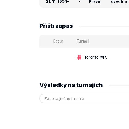
21. 11. 1994
-
-
Pravá
dvouhra: 
Příští zápas
Datum
Turnaj
Toronto WTA
Výsledky na turnajích