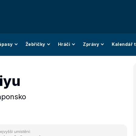
ápasy
Žebříčky
Hráči
Zprávy
Kalendář t
iyu
aponsko
ejvyšší umístění: