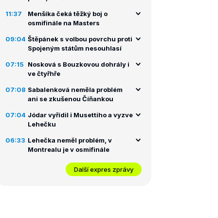
11:37
Menšíka čeká těžký boj o
osmifinále na Masters
09:04
Štěpánek s volbou povrchu proti
Spojeným státům nesouhlasí
07:15
Nosková s Bouzkovou dohrály i
ve čtyřhře
07:08
Sabalenková neměla problém
ani se zkušenou Číňankou
07:04
Jódar vyřídil i Musettiho a vyzve
Lehečku
06:33
Lehečka neměl problém, v
Montrealu je v osmifinále
Další expres zprávy