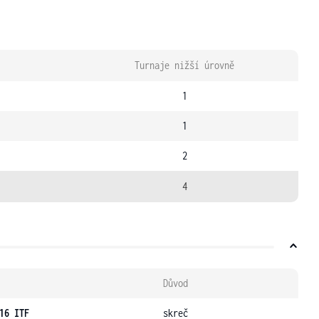
Turnaje nižší úrovně
1
1
2
4
Důvod
16 ITF
skreč