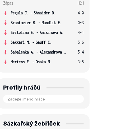
Zápas
H2H
Pegula J.
-
Shnaider D.
4-0
Brantmeier R.
-
Mandlik E.
0-3
Svitolina E.
-
Anisimova A.
4-1
Sakkari M.
-
Gauff C.
5-6
Sabalenka A.
-
Alexandrova E.
5-4
Mertens E.
-
Osaka N.
3-5
Profily hráčů
Sázkařský žebříček