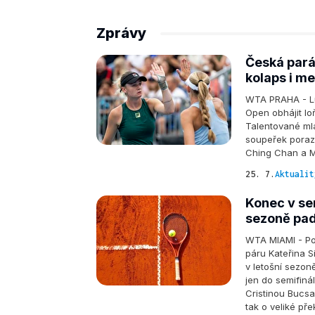
Zprávy
Česká pará
kolaps i me
WTA PRAHA - Lu
Open obhájit loň
Talentované mla
soupeřek porazil
Ching Chan a M
25. 7.
Aktualit
Konec v se
sezoně pad
WTA MIAMI - Po
páru Kateřina S
v letošní sezon
jen do semifiná
Cristinou Bucsao
tak o veliké pře