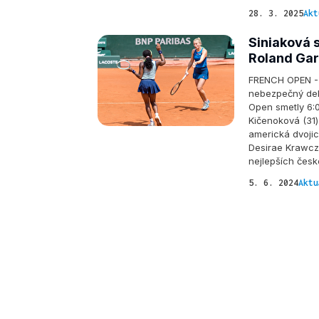
28. 3. 2025
Akt
Siniaková s
Roland Gar
FRENCH OPEN - K
nebezpečný deb
Open smetly 6:0
Kičenoková (31)
americká dvoji
Desirae Krawcz
nejlepších čes
5. 6. 2024
Aktu