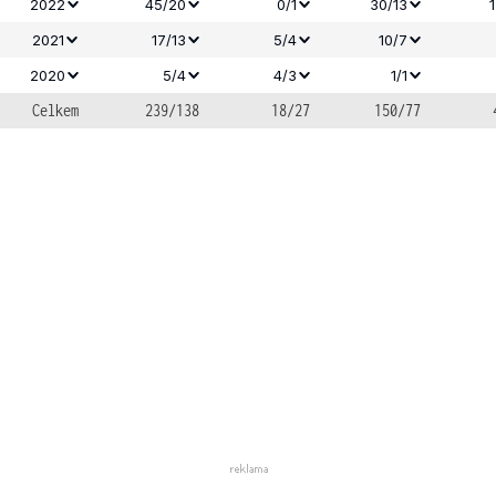
2022
45/20
0/1
30/13
2021
17/13
5/4
10/7
2020
5/4
4/3
1/1
Celkem
239/138
18/27
150/77