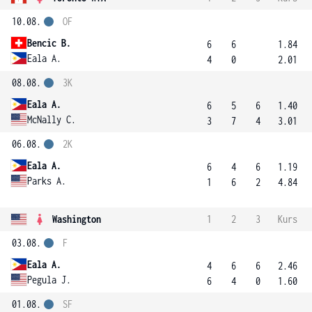
10.08.
OF
Bencic B.
6
6
1.84
Eala A.
4
0
2.01
08.08.
3K
Eala A.
6
5
6
1.40
McNally C.
3
7
4
3.01
06.08.
2K
Eala A.
6
4
6
1.19
Parks A.
1
6
2
4.84
Washington
1
2
3
Kurs
03.08.
F
Eala A.
4
6
6
2.46
Pegula J.
6
4
0
1.60
01.08.
SF