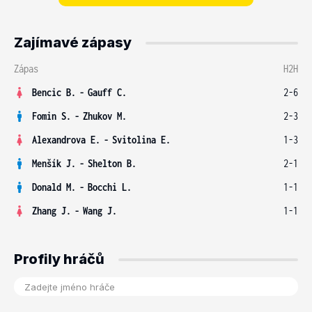
Zajímavé zápasy
Zápas
H2H
Bencic B.
-
Gauff C.
2-6
Fomin S.
-
Zhukov M.
2-3
Alexandrova E.
-
Svitolina E.
1-3
Menšík J.
-
Shelton B.
2-1
Donald M.
-
Bocchi L.
1-1
Zhang J.
-
Wang J.
1-1
Profily hráčů