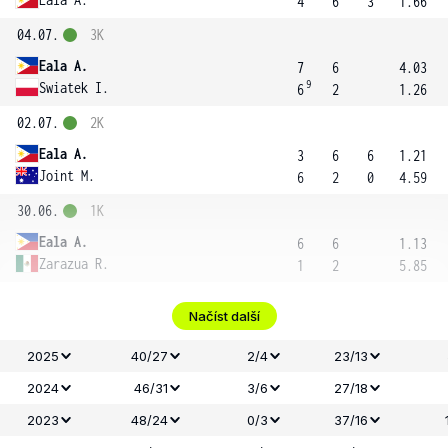
4
6
3
1.66
04.07.
3K
Eala A.
7
6
4.03
9
Swiatek I.
6
2
1.26
02.07.
2K
Eala A.
3
6
6
1.21
Joint M.
6
2
0
4.59
30.06.
1K
Eala A.
6
6
1.13
Zarazua R.
1
2
5.85
Načíst další
2025
40/27
2/4
23/13
2024
46/31
3/6
27/18
2023
48/24
0/3
37/16