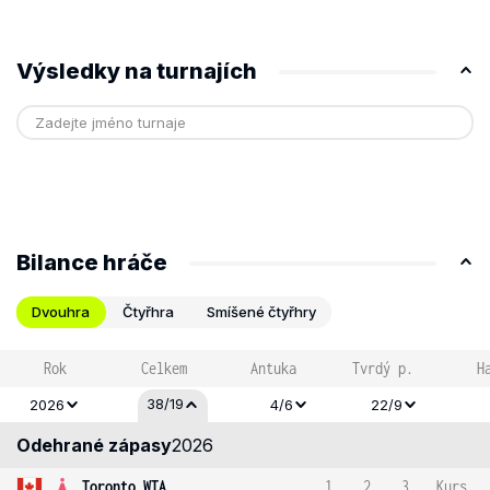
Výsledky na turnajích
Bilance hráče
Dvouhra
Čtyřhra
Smíšené čtyřhry
Rok
Celkem
Antuka
Tvrdý p.
H
38/19
2026
4/6
22/9
Odehrané zápasy
2026
Toronto WTA
1
2
3
Kurs