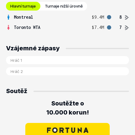
Hlavní turnaje
Turnaje nižší úrovně
Montreal
$9.4M
8
Toronto WTA
$7.4M
7
Vzájemné zápasy
Soutěž
Soutěžte o
10.000 korun!