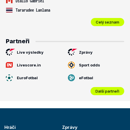
Diallo Gabriel
Tararudee Lanlana
Celý seznam
Partneři
Live výsledky
Zprávy
Livescore.in
Sport odds
EuroFotbal
eFotbal
Další partneři
Hráči
Zprávy