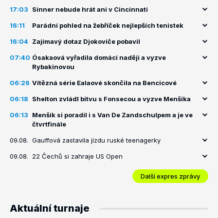
17:03
Sinner nebude hrát ani v Cincinnati
16:11
Parádní pohled na žebříček nejlepších tenistek
16:04
Zajímavý dotaz Djokoviče pobavil
07:40
Ósakaová vyřadila domácí naději a vyzve
Rybakinovou
06:26
Vítězná série Ealaové skončila na Bencicové
06:18
Shelton zvládl bitvu s Fonsecou a vyzve Menšíka
06:13
Menšík si poradil i s Van De Zandschulpem a je ve
čtvrtfinále
09.08.
Gauffová zastavila jízdu ruské teenagerky
09.08.
22 Čechů si zahraje US Open
Další expres zprávy
Aktuální turnaje