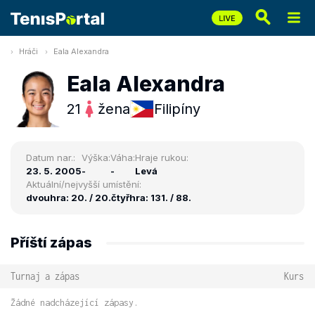
Hráči
Eala Alexandra
Eala Alexandra
21
žena
Filipíny
Datum nar.:
Výška:
Váha:
Hraje rukou:
23. 5. 2005
-
-
Levá
Aktuální/nejvyšší umístění:
dvouhra: 20. / 20.
čtyřhra: 131. / 88.
Příští zápas
Turnaj a zápas
Kurs
Žádné nadcházející zápasy.