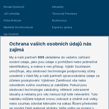
Novak Djokovič
Aktuality
Jiří Lehečka
Tenisová Previews
Petra Kvitová
Rozhovory
Markéta Vondroušová
Express zprávy
Iga Swiatek
Marie Bouzková
Ochrana vašich osobních údajů nás
Žebříčky
Kalendář turnajů
zajímá
My a naši partneři
999
ukládáme do vašeho zařízení
Žebříček ATP (muži)
Australian Open
osobní údaje, jako jsou údaje o prohlížení nebo jedinečné
Žebříček WTA (ženy)
French Open
identifikátory, a máme k nim přístup. Výběr Souhlasím
umožňuje, aby sledovací technologie podporovaly účely
Sázkařský žebříček
Wimbledon
uvedené v části My a naši partneři zpracováváme údaje za
US Open
účelem poskytování. Výběrem Zamítnout vše nebo
odvoláním svého souhlasu je zakážete. Pokud jsou
Turnaj mistrů
sledovací technologie zakázány, některé zobrazené
Turnaj mistryň
obsahy a reklamy pro vás nemusí být tolik relevantní. Tuto
Aktualní trendy
nabídku můžete kdykoli znovu zobrazit a změnit své volby
nebo souhlas odvolat kliknutím na odkaz Řízení předvoleb
ve spodní části webové stránky. Vaše volby se projeví v
Fotbalové přestupy