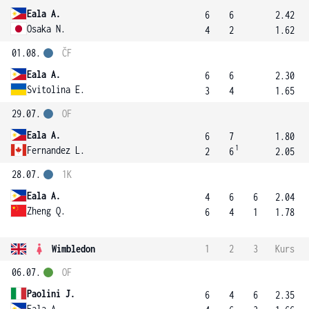
Eala A.
6
6
2.42
Osaka N.
4
2
1.62
01.08.
ČF
Eala A.
6
6
2.30
Svitolina E.
3
4
1.65
29.07.
OF
Eala A.
6
7
1.80
1
Fernandez L.
2
6
2.05
28.07.
1K
Eala A.
4
6
6
2.04
Zheng Q.
6
4
1
1.78
Wimbledon
1
2
3
Kurs
06.07.
OF
Paolini J.
6
4
6
2.35
Eala A.