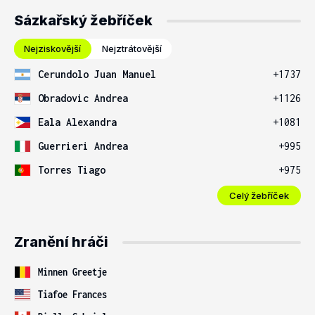
Sázkařský žebříček
Nejziskovější
Nejztrátovější
Cerundolo Juan Manuel
+1737
Obradovic Andrea
+1126
Eala Alexandra
+1081
Guerrieri Andrea
+995
Torres Tiago
+975
Celý žebříček
Zranění hráči
Minnen Greetje
Tiafoe Frances