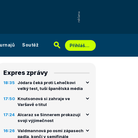
urnajů
Soutěž
Přihlášení
Expres zprávy
18:35
Jódara čeká proti Lehečkovi
velký test, tuší španělská média
17:50
Knutsonová si zahraje ve
Varšavě o titul
17:24
Alcaraz se Sinnerem prokazují
svoji výjimečnost
16:26
Valdmannová po osmi zápasech
padla, končí v semifinále