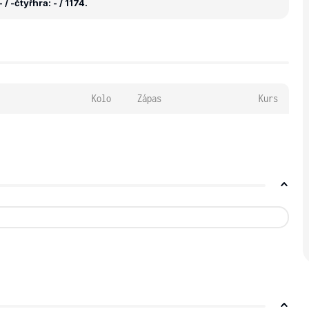
 / -
čtyřhra: - / 1174.
Kolo
Zápas
Kurs