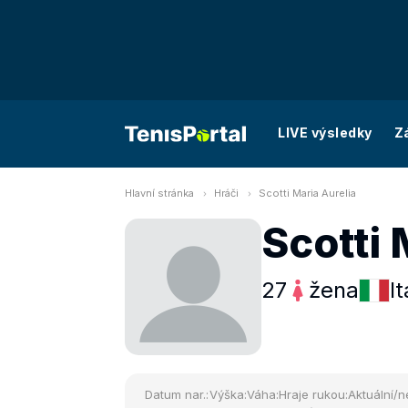
LIVE výsledky
Z
Hlavní stránka
Hráči
Scotti Maria Aurelia
Scotti 
27
žena
It
Datum nar.:
Výška:
Váha:
Hraje rukou:
Aktuální/n