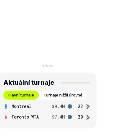
Aktuální turnaje
Hlavní turnaje
Turnaje nižší úrovně
Montreal
$9.4M
22
Toronto WTA
$7.4M
20