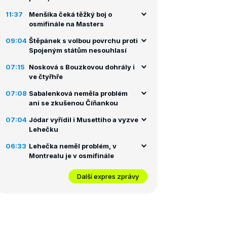
11:37
Menšíka čeká těžký boj o
osmifinále na Masters
09:04
Štěpánek s volbou povrchu proti
Spojeným státům nesouhlasí
07:15
Nosková s Bouzkovou dohrály i
ve čtyřhře
07:08
Sabalenková neměla problém
ani se zkušenou Číňankou
07:04
Jódar vyřídil i Musettiho a vyzve
Lehečku
06:33
Lehečka neměl problém, v
Montrealu je v osmifinále
Další expres zprávy