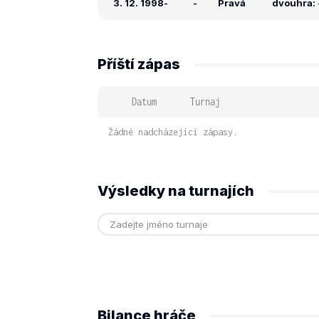
3. 12. 1998
-
-
Pravá
dvouhra: -
Příští zápas
Datum
Turnaj
Žádné nadcházející zápasy.
Výsledky na turnajích
Bilance hráče