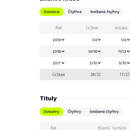
Dvouhra
Čtyřhra
Smíšené čtyřhry
Rok
Celkem
Antuka
2019
1/4
1/4
2018
14/18
11/13
2017
5/10
5/10
Celkem
20/32
17/27
Tituly
Dvouhry
Čtyřhry
Smíšené čtyřhry
Rok
Hlavní turnaje