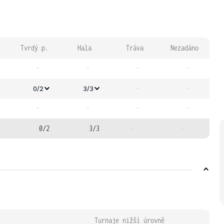
Tvrdý p.
Hala
Tráva
Nezadáno
-
-
-
-
-
-
0/2
3/3
-
-
-
-
0/2
3/3
-
-
Turnaje nižší úrovně