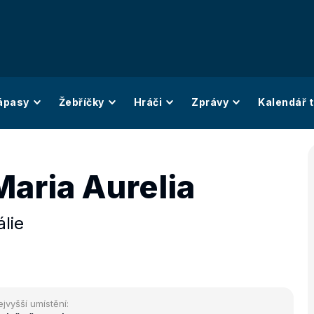
ápasy
Žebříčky
Hráči
Zprávy
Kalendář t
Maria Aurelia
álie
ejvyšší umístění: