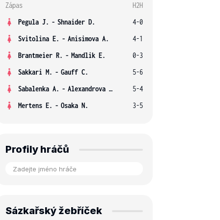
Zápas
H2H
Pegula J.
-
Shnaider D.
4-0
Svitolina E.
-
Anisimova A.
4-1
Brantmeier R.
-
Mandlik E.
0-3
Sakkari M.
-
Gauff C.
5-6
Sabalenka A.
-
Alexandrova E.
5-4
Mertens E.
-
Osaka N.
3-5
Profily hráčů
Sázkařský žebříček