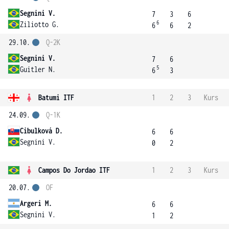
Segnini V.
7
3
6
6
Ziliotto G.
6
6
2
29.10.
Q-2K
Segnini V.
7
6
5
Guitler N.
6
3
Batumi ITF
1
2
3
Kurs
24.09.
Q-1K
Cibulková D.
6
6
Segnini V.
0
2
Campos Do Jordao ITF
1
2
3
Kurs
20.07.
OF
Argeri M.
6
6
Segnini V.
1
2