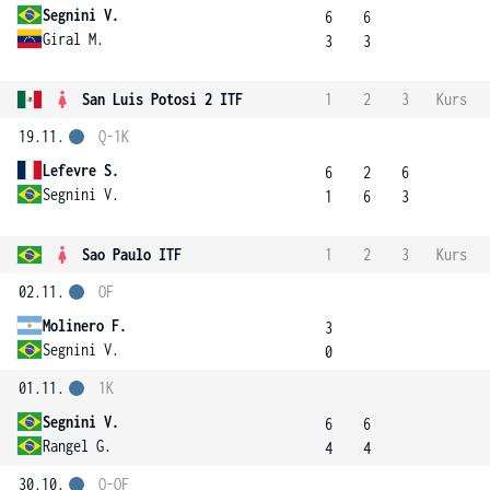
Segnini V.
6
6
Giral M.
3
3
San Luis Potosi 2 ITF
1
2
3
Kurs
19.11.
Q-1K
Lefevre S.
6
2
6
Segnini V.
1
6
3
Sao Paulo ITF
1
2
3
Kurs
02.11.
OF
Molinero F.
3
Segnini V.
0
01.11.
1K
Segnini V.
6
6
Rangel G.
4
4
30.10.
Q-OF