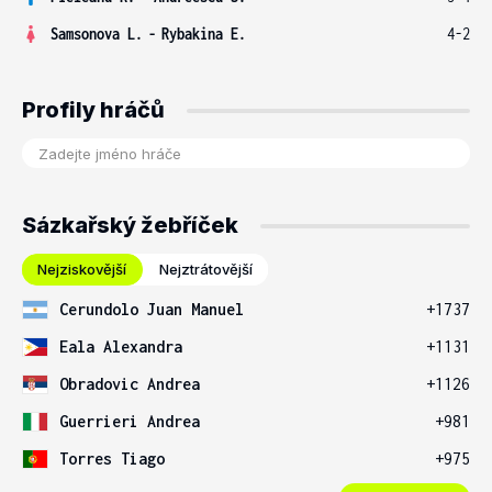
Samsonova L.
-
Rybakina E.
4-2
Profily hráčů
Sázkařský žebříček
Nejziskovější
Nejztrátovější
Cerundolo Juan Manuel
+1737
Eala Alexandra
+1131
Obradovic Andrea
+1126
Guerrieri Andrea
+981
Torres Tiago
+975