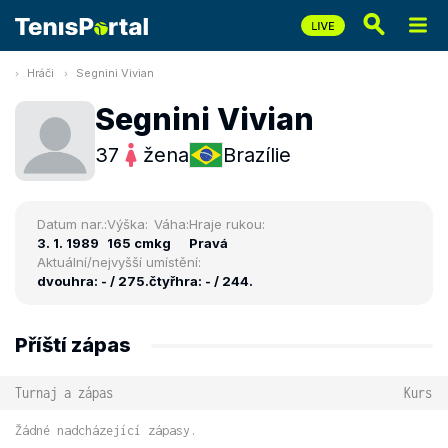
Hráči
Segnini Vivian
Segnini Vivian
37
žena
Brazílie
Datum nar.:
Výška:
Váha:
Hraje rukou:
3. 1. 1989
165 cm
kg
Pravá
Aktuální/nejvyšší umístění:
dvouhra: - / 275.
čtyřhra: - / 244.
Příští zápas
Turnaj a zápas
Kurs
Žádné nadcházející zápasy.