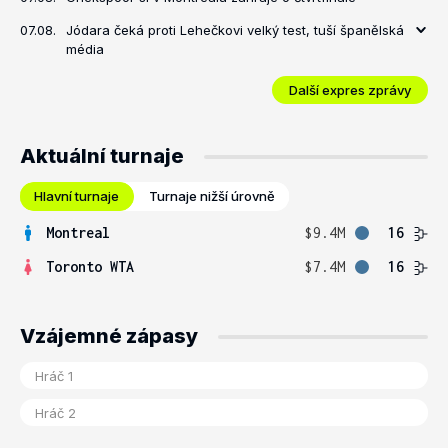
07.08.
Jódara čeká proti Lehečkovi velký test, tuší španělská
média
Další expres zprávy
Aktuální turnaje
Hlavní turnaje
Turnaje nižší úrovně
Montreal
$9.4M
16
Toronto WTA
$7.4M
16
Vzájemné zápasy