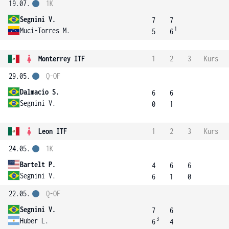
19.07.
1K
Segnini V.
7
7
1
Muci-Torres M.
5
6
Monterrey ITF
1
2
3
Kurs
29.05.
Q-OF
Dalmacio S.
6
6
Segnini V.
0
1
Leon ITF
1
2
3
Kurs
24.05.
1K
Bartelt P.
4
6
6
Segnini V.
6
1
0
22.05.
Q-OF
Segnini V.
7
6
3
Huber L.
6
4