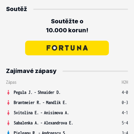
Soutěž
Soutěžte o
10.000 korun!
Zajímavé zápasy
Zápas
H2H
Pegula J.
-
Shnaider D.
4-0
Brantmeier R.
-
Mandlik E.
0-3
Svitolina E.
-
Anisimova A.
4-1
Sabalenka A.
-
Alexandrova E.
5-4
Pieleanu R.
-
Andreescu S.
3-4