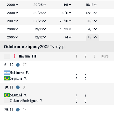
2009
29/25
11/5
15/18
2008
30/26
10/11
17/13
2007
37/26
25/18
10/5
2006
19/16
15/13
4/3
8/8
2005
12/12
4/4
Odehrané zápasy
2005
Tvrdý p.
Havana ITF
1
2
3
Kurs
01.12.
ČF
Molinero F.
6
6
Segnini V.
0
2
30.11.
OF
Segnini V.
6
7
Calana-Rodriguez Y.
3
5
29.11.
1K