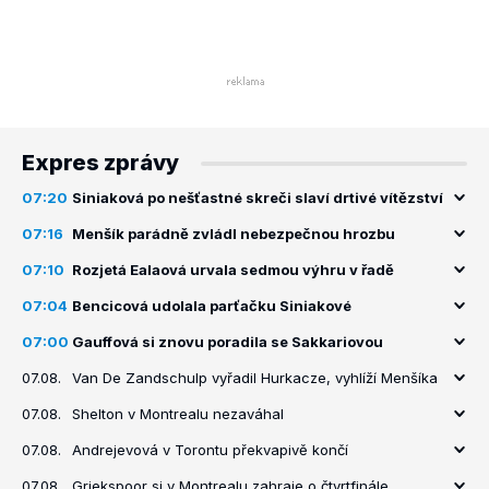
Expres zprávy
07:20
Siniaková po nešťastné skreči slaví drtivé vítězství
07:16
Menšík parádně zvládl nebezpečnou hrozbu
07:10
Rozjetá Ealaová urvala sedmou výhru v řadě
07:04
Bencicová udolala parťačku Siniakové
07:00
Gauffová si znovu poradila se Sakkariovou
07.08.
Van De Zandschulp vyřadil Hurkacze, vyhlíží Menšíka
07.08.
Shelton v Montrealu nezaváhal
07.08.
Andrejevová v Torontu překvapivě končí
07.08.
Griekspoor si v Montrealu zahraje o čtvrtfinále