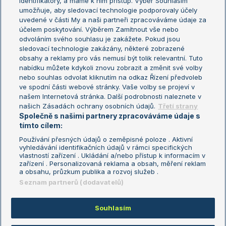
identifikátory, a máme k nim přístup. Výběr Souhlasím
umožňuje, aby sledovací technologie podporovaly účely
Sázkařský žebříček
Wimbledon
uvedené v části My a naši partneři zpracováváme údaje za
US Open
účelem poskytování. Výběrem Zamítnout vše nebo
odvoláním svého souhlasu je zakážete. Pokud jsou
Turnaj mistrů
sledovací technologie zakázány, některé zobrazené
Turnaj mistryň
obsahy a reklamy pro vás nemusí být tolik relevantní. Tuto
Aktualní trendy
nabídku můžete kdykoli znovu zobrazit a změnit své volby
nebo souhlas odvolat kliknutím na odkaz Řízení předvoleb
ve spodní části webové stránky. Vaše volby se projeví v
Fotbalové přestupy
našem Internetová stránka. Další podrobnosti naleznete v
Livesport Daily
našich Zásadách ochrany osobních údajů.
Třetí strany
Společně s našimi partnery zpracováváme údaje s
LS Prague Open
tímto cílem:
Používání přesných údajů o zeměpisné poloze . Aktivní
vyhledávání identifikačních údajů v rámci specifických
vlastností zařízení . Ukládání a/nebo přístup k informacím v
Podmínky užití
Nastavení soukromí
zařízení . Personalizovaná reklama a obsah, měření reklam
GDPR a žurnalistika
Reklama
a obsahu, průzkum publika a rozvoj služeb .
Informace o zpracování osobních
Kontakt
Seznam partnerů (dodavatelů)
údajů
Tiráž
Souhlasím
Copyright © 2008-2026 TenisPortal.cz. Využíváme zpravodajství ČTK.