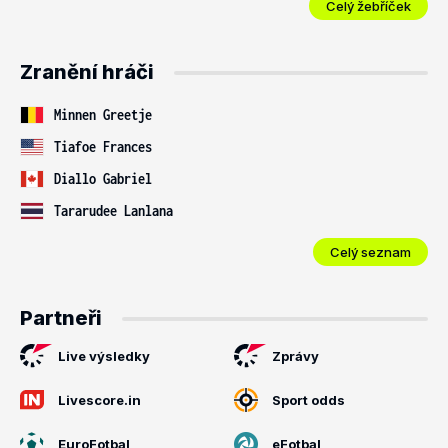
Celý žebříček
Zranění hráči
Minnen Greetje
Tiafoe Frances
Diallo Gabriel
Tararudee Lanlana
Celý seznam
Partneři
Live výsledky
Zprávy
Livescore.in
Sport odds
EuroFotbal
eFotbal