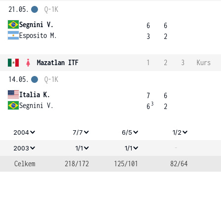
21.05.
Q-1K
Segnini V.
6
6
Esposito M.
3
2
Mazatlan ITF
1
2
3
Kurs
14.05.
Q-1K
Italia K.
7
6
3
Segnini V.
6
2
2004
7/7
6/5
1/2
-
2003
1/1
1/1
Celkem
218/172
125/101
82/64