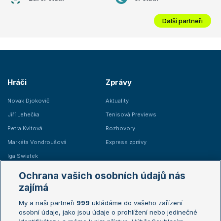
Další partneři
Hráči
Zprávy
Novak Djokovič
Aktuality
Jiří Lehečka
Tenisová Previews
Petra Kvitová
Rozhovory
Markéta Vondroušová
Express zprávy
Iga Swiatek
Marie Bouzková
Ochrana vašich osobních údajů nás
Žebříčky
Kalendář turnajů
zajímá
My a naši partneři
999
ukládáme do vašeho zařízení
Žebříček ATP (muži)
Australian Open
osobní údaje, jako jsou údaje o prohlížení nebo jedinečné
Žebříček WTA (ženy)
French Open