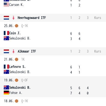
Carson K.
1
2
Heerhugowaard ITF
1
2
3
Kurs
25.06.
Q-1K
Coin J.
6
6
Sekulovski B.
3
4
Alkmaar ITF
1
2
3
Kurs
21.06.
1K
Lefevre S.
6
1
Sekulovski B.
4
1
19.06.
Q-OF
Sekulovski B.
5
6
4
Fohse A.
7
4
0
18.06.
Q-1K