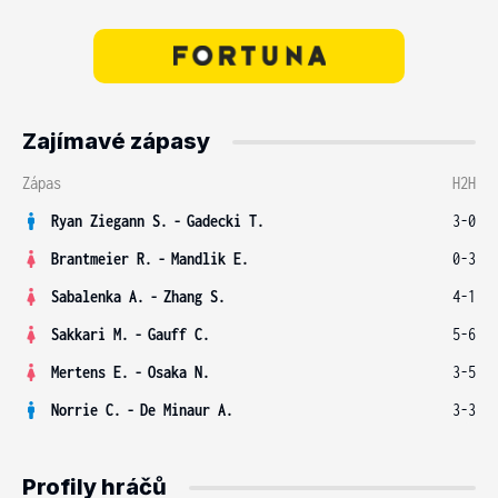
Zajímavé zápasy
Zápas
H2H
Ryan Ziegann S.
-
Gadecki T.
3-0
Brantmeier R.
-
Mandlik E.
0-3
Sabalenka A.
-
Zhang S.
4-1
Sakkari M.
-
Gauff C.
5-6
Mertens E.
-
Osaka N.
3-5
Norrie C.
-
De Minaur A.
3-3
Profily hráčů