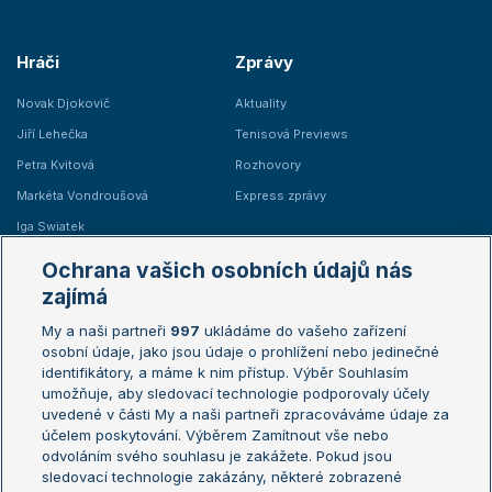
Hráči
Zprávy
Novak Djokovič
Aktuality
Jiří Lehečka
Tenisová Previews
Petra Kvitová
Rozhovory
Markéta Vondroušová
Express zprávy
Iga Swiatek
Marie Bouzková
Ochrana vašich osobních údajů nás
Žebříčky
Kalendář turnajů
zajímá
My a naši partneři
997
ukládáme do vašeho zařízení
Žebříček ATP (muži)
Australian Open
osobní údaje, jako jsou údaje o prohlížení nebo jedinečné
Žebříček WTA (ženy)
French Open
identifikátory, a máme k nim přístup. Výběr Souhlasím
umožňuje, aby sledovací technologie podporovaly účely
Sázkařský žebříček
Wimbledon
uvedené v části My a naši partneři zpracováváme údaje za
US Open
účelem poskytování. Výběrem Zamítnout vše nebo
odvoláním svého souhlasu je zakážete. Pokud jsou
Turnaj mistrů
sledovací technologie zakázány, některé zobrazené
Turnaj mistryň