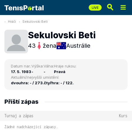
Hráči
Sekulovski Beti
Sekulovski Beti
43
žena
Austrálie
Datum nar.:
Výška:
Váha:
Hraje rukou:
17. 5. 1983
-
-
Pravá
Aktuální/nejvyšší umístění:
dvouhra: - / 273.
čtyřhra: - / 122.
Příští zápas
Turnaj a zápas
Kurs
Žádné nadcházející zápasy.