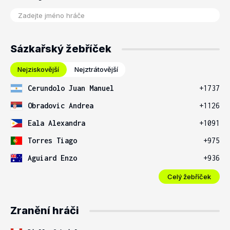
Sázkařský žebříček
Nejziskovější
Nejztrátovější
Cerundolo Juan Manuel
+1737
Obradovic Andrea
+1126
Eala Alexandra
+1091
Torres Tiago
+975
Aguiard Enzo
+936
Celý žebříček
Zranění hráči