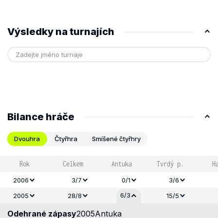
Výsledky na turnajích
Bilance hráče
Dvouhra
Čtyřhra
Smíšené čtyřhry
Rok
Celkem
Antuka
Tvrdý p.
H
2006
3/7
0/1
3/6
6/3
2005
28/8
15/5
Odehrané zápasy
2005
Antuka