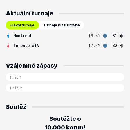
Aktuální turnaje
Hlavní turnaje
Turnaje nižší úrovně
Montreal
$9.4M
31
Toronto WTA
$7.4M
32
Vzájemné zápasy
Soutěž
Soutěžte o
10.000 korun!