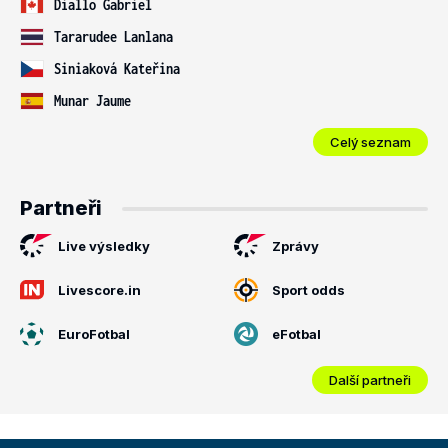
Diallo Gabriel
Tararudee Lanlana
Siniaková Kateřina
Munar Jaume
Celý seznam
Partneři
Live výsledky
Zprávy
Livescore.in
Sport odds
EuroFotbal
eFotbal
Další partneři