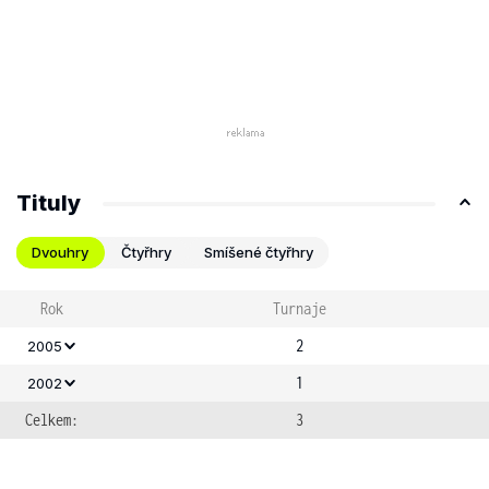
Tituly
Dvouhry
Čtyřhry
Smíšené čtyřhry
Rok
Turnaje
2
2005
1
2002
Celkem:
3