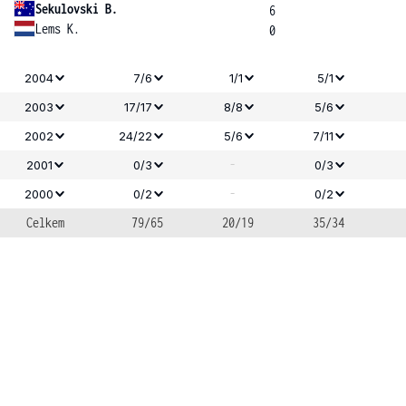
Sekulovski B.
6
Lems K.
0
2004
7/6
1/1
5/1
2003
17/17
8/8
5/6
2002
24/22
5/6
7/11
-
2001
0/3
0/3
-
2000
0/2
0/2
Celkem
79/65
20/19
35/34