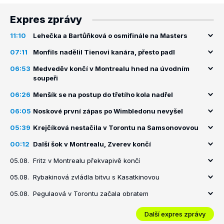
Expres zprávy
11:10
Lehečka a Bartůňková o osmifinále na Masters
07:11
Monfils nadělil Tienovi kanára, přesto padl
06:53
Medveděv končí v Montrealu hned na úvodním
soupeři
06:26
Menšík se na postup do třetího kola nadřel
06:05
Noskové první zápas po Wimbledonu nevyšel
05:39
Krejčíková nestačila v Torontu na Samsonovovou
00:12
Další šok v Montrealu, Zverev končí
05.08.
Fritz v Montrealu překvapivě končí
05.08.
Rybakinová zvládla bitvu s Kasatkinovou
05.08.
Pegulaová v Torontu začala obratem
Další expres zprávy