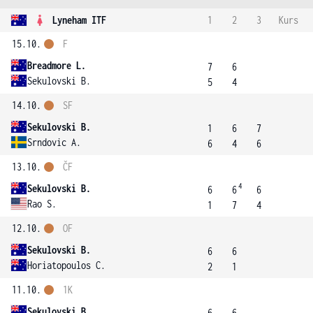
Lyneham ITF
1
2
3
Kurs
15.10.
F
Breadmore L.
7
6
Sekulovski B.
5
4
14.10.
SF
Sekulovski B.
1
6
7
Srndovic A.
6
4
6
13.10.
ČF
4
Sekulovski B.
6
6
6
Rao S.
1
7
4
12.10.
OF
Sekulovski B.
6
6
Horiatopoulos C.
2
1
11.10.
1K
Sekulovski B.
6
6