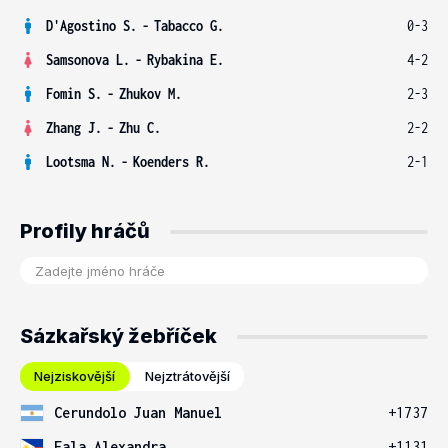
D'Agostino S.
-
Tabacco G.
0-3
Samsonova L.
-
Rybakina E.
4-2
Fomin S.
-
Zhukov M.
2-3
Zhang J.
-
Zhu C.
2-2
Lootsma N.
-
Koenders R.
2-1
Profily hráčů
Sázkařský žebříček
Nejziskovější
Nejztrátovější
Cerundolo Juan Manuel
+1737
Eala Alexandra
+1131