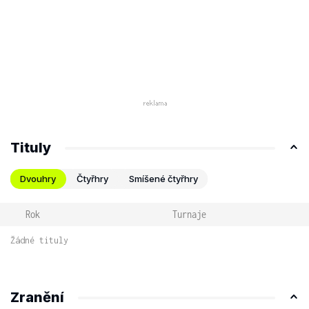
Tituly
Dvouhry
Čtyřhry
Smíšené čtyřhry
Rok
Turnaje
Žádné tituly
Zranění