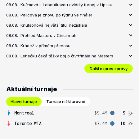
08.08.
Kučmová s Laboutkovou ovládly turnaj v Lipsku
08.08.
Palicová je znovu po týdnu ve finále!
08.08.
Knutsonová největší titul nezískala
08.08.
Přehled Masters v Cincinnati
08.08.
Krádež v přímém přenosu
08.08.
Lehečku čeká těžký boj o čtvrtfinále na Masters
Další expres zprávy
Aktuální turnaje
Hlavní turnaje
Turnaje nižší úrovně
Montreal
$9.4M
9
Toronto WTA
$7.4M
10