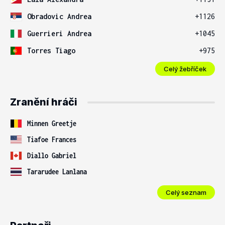
Obradovic Andrea
+1126
Guerrieri Andrea
+1045
Torres Tiago
+975
Celý žebříček
Zranění hráči
Minnen Greetje
Tiafoe Frances
Diallo Gabriel
Tararudee Lanlana
Celý seznam