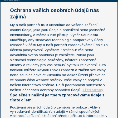
Marie Bouzková
Ochrana vašich osobních údajů nás
Žebříčky
Kalendář turnajů
zajímá
My a naši partneři
999
ukládáme do vašeho zařízení
Žebříček ATP (muži)
Australian Open
osobní údaje, jako jsou údaje o prohlížení nebo jedinečné
Žebříček WTA (ženy)
French Open
identifikátory, a máme k nim přístup. Výběr Souhlasím
umožňuje, aby sledovací technologie podporovaly účely
Sázkařský žebříček
Wimbledon
uvedené v části My a naši partneři zpracováváme údaje za
US Open
účelem poskytování. Výběrem Zamítnout vše nebo
odvoláním svého souhlasu je zakážete. Pokud jsou
Turnaj mistrů
sledovací technologie zakázány, některé zobrazené
Turnaj mistryň
obsahy a reklamy pro vás nemusí být tolik relevantní. Tuto
Aktualní trendy
nabídku můžete kdykoli znovu zobrazit a změnit své volby
nebo souhlas odvolat kliknutím na odkaz Řízení předvoleb
ve spodní části webové stránky. Vaše volby se projeví v
Fotbalové přestupy
našem Internetová stránka. Další podrobnosti naleznete v
Livesport Daily
našich Zásadách ochrany osobních údajů.
Třetí strany
Společně s našimi partnery zpracováváme údaje s
LS Prague Open
tímto cílem:
Používání přesných údajů o zeměpisné poloze . Aktivní
vyhledávání identifikačních údajů v rámci specifických
vlastností zařízení . Ukládání a/nebo přístup k informacím v
Podmínky užití
Nastavení soukromí