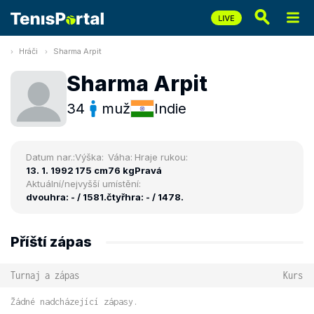
Hráči
Sharma Arpit
Sharma Arpit
34
muž
Indie
Datum nar.:
Výška:
Váha:
Hraje rukou:
13. 1. 1992
175 cm
76 kg
Pravá
Aktuální/nejvyšší umístění:
dvouhra: - / 1581.
čtyřhra: - / 1478.
Příští zápas
Turnaj a zápas
Kurs
Žádné nadcházející zápasy.