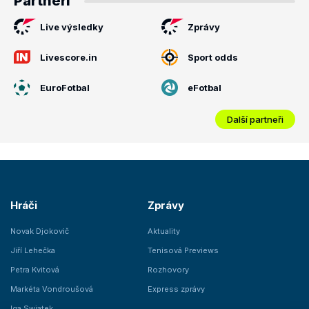
Partneři
Live výsledky
Zprávy
Livescore.in
Sport odds
EuroFotbal
eFotbal
Další partneři
Hráči
Zprávy
Novak Djokovič
Aktuality
Jiří Lehečka
Tenisová Previews
Petra Kvitová
Rozhovory
Markéta Vondroušová
Express zprávy
Iga Swiatek