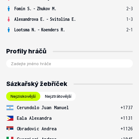
Fomin S.
-
Zhukov M.
2-3
Alexandrova E.
-
Svitolina E.
1-3
Lootsma N.
-
Koenders R.
2-1
Profily hráčů
Sázkařský žebříček
Nejziskovější
Nejztrátovější
Cerundolo Juan Manuel
+1737
Eala Alexandra
+1131
Obradovic Andrea
+1126