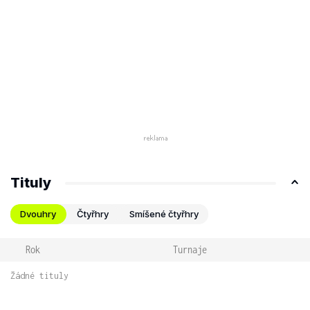
Tituly
Dvouhry
Čtyřhry
Smíšené čtyřhry
Rok
Turnaje
Žádné tituly