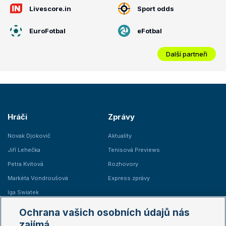
Livescore.in
Sport odds
EuroFotbal
eFotbal
Další partneři
Hráči
Zprávy
Novak Djokovič
Aktuality
Jiří Lehečka
Tenisová Previews
Petra Kvitová
Rozhovory
Markéta Vondroušová
Express zprávy
Iga Swiatek
Marie Bouzková
Ochrana vašich osobních údajů nás
Žebříčky
Kalendář turnajů
zajímá