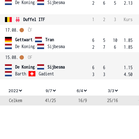
De Koning
/
Sijbesma
2
6
5
2.13
Duffel ITF
1
2
3
Kurs
17.08.
ČF
Gettwart
/
Tran
6
5
10
1.85
De Koning
/
Sijbesma
2
7
6
1.85
15.08.
OF
De Koning
/
Sijbesma
6
6
1.15
Barth
/
Gadient
3
3
4.50
2022
9/7
6/4
3/3
Celkem
41/25
16/9
25/16