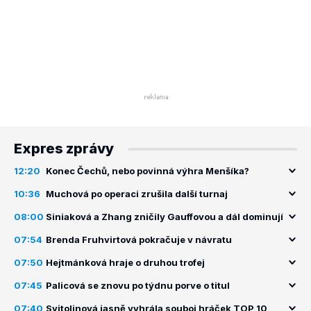
Expres zprávy
12:20
Konec Čechů, nebo povinná výhra Menšíka?
10:36
Muchová po operaci zrušila další turnaj
08:00
Siniaková a Zhang zničily Gauffovou a dál dominují
07:54
Brenda Fruhvirtová pokračuje v návratu
07:50
Hejtmánková hraje o druhou trofej
07:45
Palicová se znovu po týdnu porve o titul
07:40
Svitolinová jasně vyhrála souboj hráček TOP 10