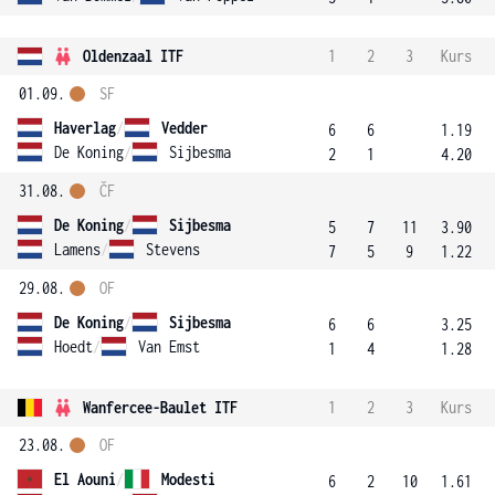
Oldenzaal ITF
1
2
3
Kurs
01.09.
SF
Haverlag
/
Vedder
6
6
1.19
De Koning
/
Sijbesma
2
1
4.20
31.08.
ČF
De Koning
/
Sijbesma
5
7
11
3.90
Lamens
/
Stevens
7
5
9
1.22
29.08.
OF
De Koning
/
Sijbesma
6
6
3.25
Hoedt
/
Van Emst
1
4
1.28
Wanfercee-Baulet ITF
1
2
3
Kurs
23.08.
OF
El Aouni
/
Modesti
6
2
10
1.61