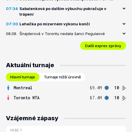
07:34
Sabalenková po dalším výbuchu pokračuje v
trápení
07:30
Lehečka po mizerném výkonu končí
08.08.
Šnajderová v Torontu nedala šanci Pegulaové
Další expres zprávy
Aktuální turnaje
Hlavní turnaje
Turnaje nižší úrovně
Montreal
$9.4M
10
Toronto WTA
$7.4M
10
Vzájemné zápasy