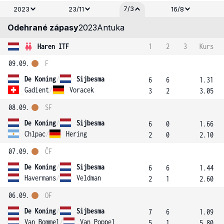
7/3
2023
23/11
16/8
Odehrané zápasy
2023
Antuka
Haren ITF
1
2
3
Kurs
09.09.
F
De Koning
/
Sijbesma
6
6
1.31
Gadient
/
Voracek
3
2
3.05
08.09.
SF
De Koning
/
Sijbesma
6
0
1.66
Chlpac
/
Hering
2
0
2.10
07.09.
ČF
De Koning
/
Sijbesma
6
6
1.44
Havermans
/
Veldman
2
1
2.60
06.09.
OF
De Koning
/
Sijbesma
7
6
1.09
Van Bommel
/
Van Poppel
5
1
5.80