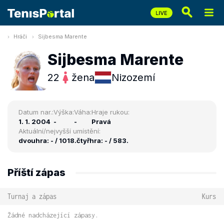
Hráči
Sijbesma Marente
Sijbesma Marente
22
žena
Nizozemí
Datum nar.:
Výška:
Váha:
Hraje rukou:
1. 1. 2004
-
-
Pravá
Aktuální/nejvyšší umístění:
dvouhra: - / 1018.
čtyřhra: - / 583.
Příští zápas
Turnaj a zápas
Kurs
Žádné nadcházející zápasy.