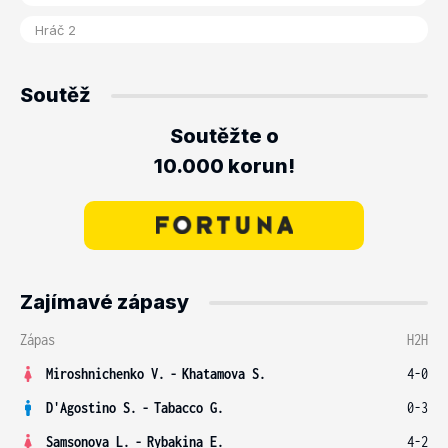
Soutěž
Soutěžte o
10.000 korun!
Zajímavé zápasy
Zápas
H2H
Miroshnichenko V.
-
Khatamova S.
4-0
D'Agostino S.
-
Tabacco G.
0-3
Samsonova L.
-
Rybakina E.
4-2