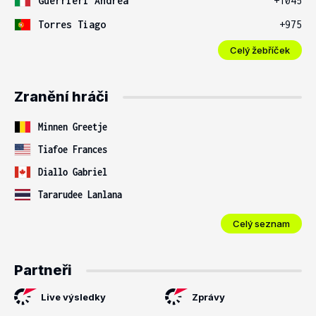
Guerrieri Andrea
+1045
Torres Tiago
+975
Celý žebříček
Zranění hráči
Minnen Greetje
Tiafoe Frances
Diallo Gabriel
Tararudee Lanlana
Celý seznam
Partneři
Live výsledky
Zprávy