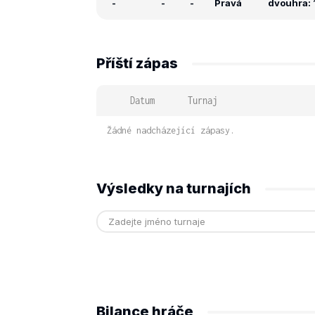
-
-
-
Pravá
dvouhra: 
Příští zápas
Datum
Turnaj
Žádné nadcházející zápasy.
Výsledky na turnajích
Bilance hráče