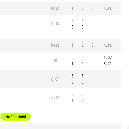
Kolo
1
2
3
Kurs
6
6
Q-1K
0
3
Kolo
1
2
3
Kurs
6
6
1.02
1K
1
3
8.71
6
6
Q-OF
3
3
6
6
Q-1K
1
0
Načíst další