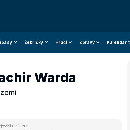
ápasy
Žebříčky
Hráči
Zprávy
Kalendář t
Bachir Warda
ozemí
jvyšší umístění: