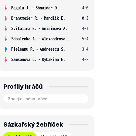
Pegula J.
-
Shnaider D.
4-0
Brantmeier R.
-
Mandlik E.
0-3
Svitolina E.
-
Anisimova A.
4-1
Sabalenka A.
-
Alexandrova E.
5-4
Pieleanu R.
-
Andreescu S.
3-4
Samsonova L.
-
Rybakina E.
4-2
Profily hráčů
Sázkařský žebříček