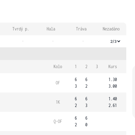
Tvrdý p.
Hala
Tráva
Nezadáno
-
-
-
2/3
Kolo
1
2
3
Kurs
6
6
1.30
OF
3
2
3.00
6
6
1.40
1K
2
3
2.61
6
6
Q-OF
2
0