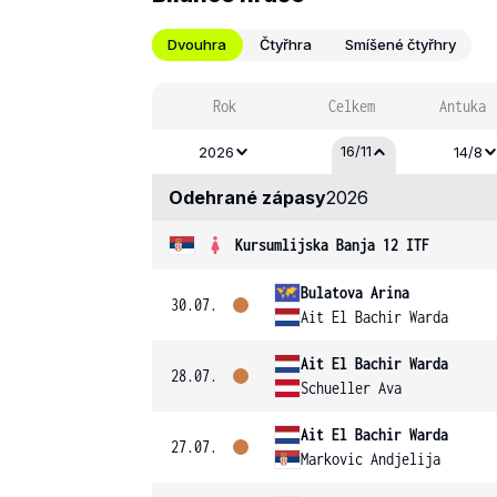
Dvouhra
Čtyřhra
Smíšené čtyřhry
Rok
Celkem
Antuka
16/11
2026
14/8
Odehrané zápasy
2026
Kursumlijska Banja 12 ITF
Bulatova Arina
30.07.
Ait El Bachir Warda
Ait El Bachir Warda
28.07.
Schueller Ava
Ait El Bachir Warda
27.07.
Markovic Andjelija