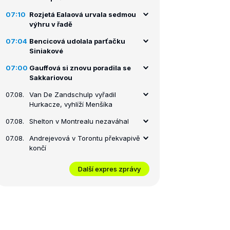
07:10
Rozjetá Ealaová urvala sedmou
výhru v řadě
07:04
Bencicová udolala parťačku
Siniakové
07:00
Gauffová si znovu poradila se
Sakkariovou
07.08.
Van De Zandschulp vyřadil
Hurkacze, vyhlíží Menšíka
07.08.
Shelton v Montrealu nezaváhal
07.08.
Andrejevová v Torontu překvapivě
končí
Další expres zprávy