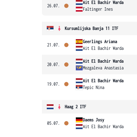
Ait El Bachir Warda
26.07.
Faltinger Ines
Kursumlijska Banja 11 ITF
Geerlings Ariana
21.07.
Ait El Bachir Warda
Ait El Bachir Warda
20.07.
Mozgaleva Anastasia
Ait El Bachir Warda
19.07.
Tepic Nina
Haag 2 ITF
Daems Josy
05.07.
Ait El Bachir Warda