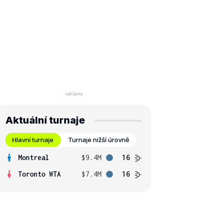
Aktuální turnaje
Hlavní turnaje
Turnaje nižší úrovně
Montreal
$9.4M
16
Toronto WTA
$7.4M
16