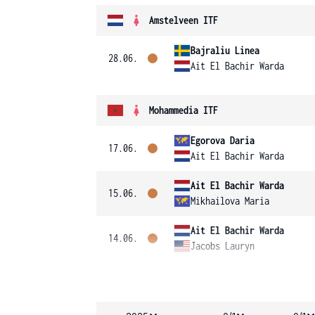
Amstelveen ITF
Bajraliu Linea
28.06.
Ait El Bachir Warda
Mohammedia ITF
Egorova Daria
17.06.
Ait El Bachir Warda
Ait El Bachir Warda
15.06.
Mikhailova Maria
Ait El Bachir Warda
14.06.
Jacobs Lauryn