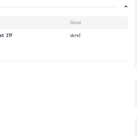
Důvod
st ITF
skreč