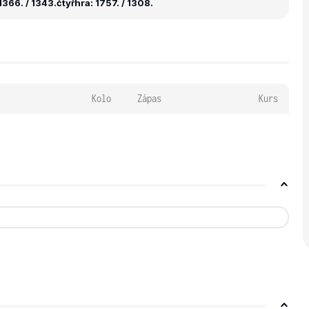
1366. / 1343.
čtyřhra: 1757. / 1308.
Kolo
Zápas
Kurs