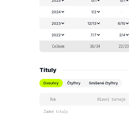
2025
0/1
0/1
-
2024
1/2
2023
12/13
6/10
2022
7/7
2/4
Celkem
36/34
22/23
Tituly
Dvouhry
Čtyřhry
Smíšené čtyřhry
Rok
Hlavní turnaje
Žádné tituly