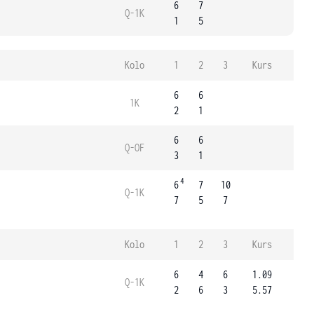
6
7
Q-1K
1
5
Kolo
1
2
3
Kurs
6
6
1K
2
1
6
6
Q-OF
3
1
4
6
7
10
Q-1K
7
5
7
Kolo
1
2
3
Kurs
6
4
6
1.09
Q-1K
2
6
3
5.57