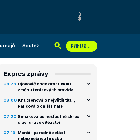
urnajů
Soutěž
Přihlášení
Expres zprávy
09:26
Djokovič chce drastickou
změnu tenisových pravidel
09:00
Knutsonová o největší titul,
Palicová o další finále
07:20
Siniaková po nešťastné skreči
slaví drtivé vítězství
07:16
Menšík parádně zvládl
nebezpečnou hrozbu