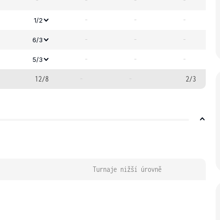
-
-
-
-
-
-
-
1/2
-
-
-
6/3
-
-
-
5/3
12/8
-
-
2/3
Turnaje nižší úrovně