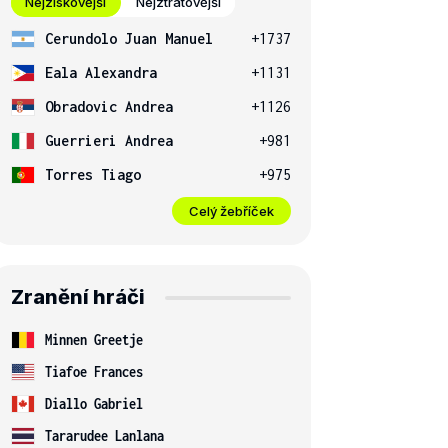
Nejziskovější
Nejztrátovější
Cerundolo Juan Manuel
+1737
Eala Alexandra
+1131
Obradovic Andrea
+1126
Guerrieri Andrea
+981
Torres Tiago
+975
Celý žebříček
Zranění hráči
Minnen Greetje
Tiafoe Frances
Diallo Gabriel
Tararudee Lanlana