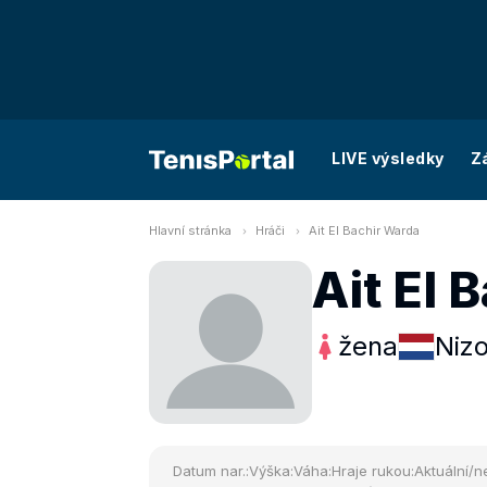
LIVE výsledky
Z
Hlavní stránka
Hráči
Ait El Bachir Warda
Ait El 
žena
Niz
Datum nar.:
Výška:
Váha:
Hraje rukou:
Aktuální/ne