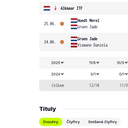
Alkmaar ITF
Hoedt Merel
25.06.
Groen Jade
Groen Jade
24.06.
Vismane Daniela
2025
11/6
10/5
2024
0/1
0/1
Celkem
12/10
11/9
Tituly
Dvouhry
Čtyřhry
Smíšené čtyřhry