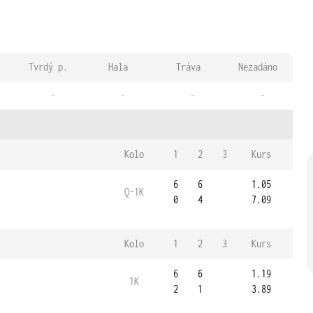
Tvrdý p.
Hala
Tráva
Nezadáno
-
-
-
-
Kolo
1
2
3
Kurs
6
6
1.05
Q-1K
0
4
7.09
Kolo
1
2
3
Kurs
6
6
1.19
1K
2
1
3.89