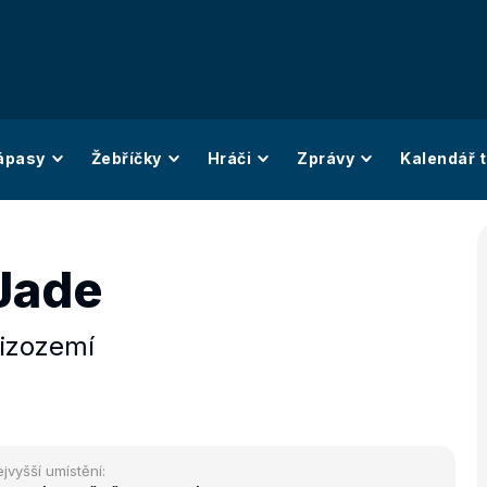
ápasy
Žebříčky
Hráči
Zprávy
Kalendář t
Jade
izozemí
jvyšší umístění: