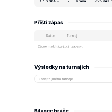
1. 1. 2004
-
-
Pravá
dvouhra: 
Příští zápas
Datum
Turnaj
Žádné nadcházející zápasy.
Výsledky na turnajích
Bilance hráče