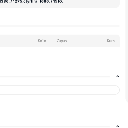
1386. / 1275.
čtyřhra: 1686. / 1510.
Kolo
Zápas
Kurs