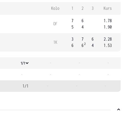
Kolo
1
2
3
Kurs
7
6
1.78
OF
5
4
1.90
3
7
6
2.28
1K
2
6
6
4
1.53
-
-
-
1/1
-
-
-
-
1/1
-
-
-