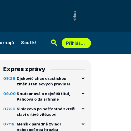
urnajů
Soutěž
Přihlášení
Expres zprávy
09:26
Djokovič chce drastickou
změnu tenisových pravidel
09:00
Knutsonová o největší titul,
Palicová o další finále
07:20
Siniaková po nešťastné skreči
slaví drtivé vítězství
07:16
Menšík parádně zvládl
nebezpečnou hrozbu