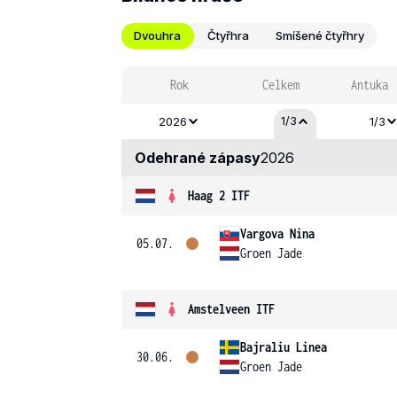
Dvouhra
Čtyřhra
Smíšené čtyřhry
Rok
Celkem
Antuka
1/3
2026
1/3
Odehrané zápasy
2026
Haag 2 ITF
Vargova Nina
05.07.
Groen Jade
Amstelveen ITF
Bajraliu Linea
30.06.
Groen Jade