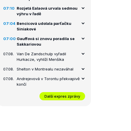
07:10
Rozjetá Ealaová urvala sedmou
výhru v řadě
07:04
Bencicová udolala parťačku
Siniakové
07:00
Gauffová si znovu poradila se
Sakkariovou
07.08.
Van De Zandschulp vyřadil
Hurkacze, vyhlíží Menšíka
07.08.
Shelton v Montrealu nezaváhal
07.08.
Andrejevová v Torontu překvapivě
končí
Další expres zprávy