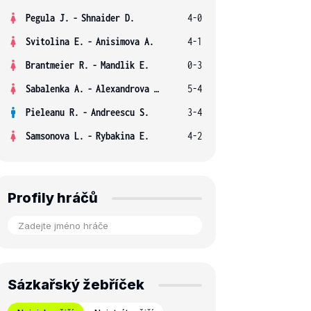
Pegula J.
-
Shnaider D.
4-0
Svitolina E.
-
Anisimova A.
4-1
Brantmeier R.
-
Mandlik E.
0-3
Sabalenka A.
-
Alexandrova E.
5-4
Pieleanu R.
-
Andreescu S.
3-4
Samsonova L.
-
Rybakina E.
4-2
Profily hráčů
Sázkařský žebříček