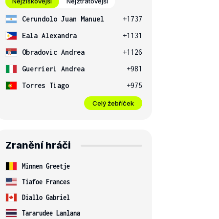
Nejziskovější
Nejztrátovější
Cerundolo Juan Manuel
+1737
Eala Alexandra
+1131
Obradovic Andrea
+1126
Guerrieri Andrea
+981
Torres Tiago
+975
Celý žebříček
Zranění hráči
Minnen Greetje
Tiafoe Frances
Diallo Gabriel
Tararudee Lanlana