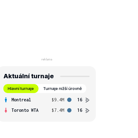
Aktuální turnaje
Hlavní turnaje
Turnaje nižší úrovně
Montreal
$9.4M
16
Toronto WTA
$7.4M
16