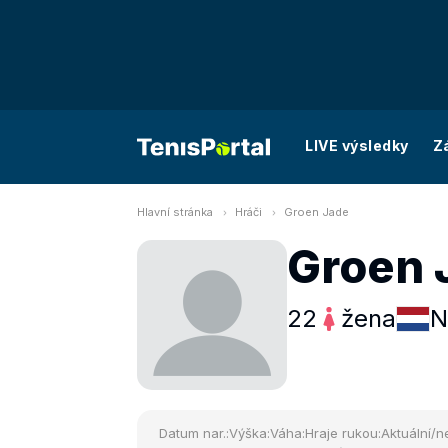
LIVE výsledky
Z
Hlavní stránka
Hráči
Groen Jade
Groen 
22
žena
N
Datum nar.:
Výška:
Váha:
Hraje rukou:
Aktuální/ne