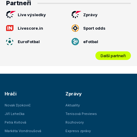
Partneři
Live výsledky
Zprávy
Livescore.in
Sport odds
EuroFotbal
eFotbal
Další partneři
Hráči
Zprávy
Novak Djokovič
Aktuality
Jiří Lehečka
Tenisová Previews
Petra Kvitová
Rozhovory
Markéta Vondroušová
Express zprávy