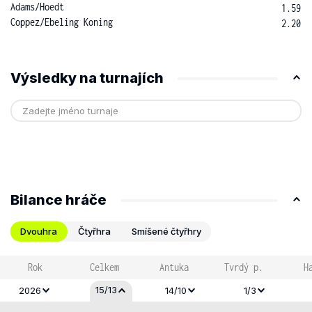
Adams
/
Hoedt
1.59
Coppez
/
Ebeling Koning
2.20
Výsledky na turnajích
Bilance hráče
Dvouhra
Čtyřhra
Smíšené čtyřhry
Rok
Celkem
Antuka
Tvrdý p.
H
15/13
2026
14/10
1/3