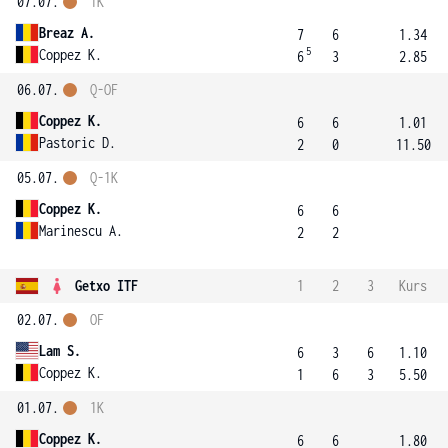
07.07.
1K
Breaz A.
7
6
1.34
5
Coppez K.
6
3
2.85
06.07.
Q-OF
Coppez K.
6
6
1.01
Pastoric D.
2
0
11.50
05.07.
Q-1K
Coppez K.
6
6
Marinescu A.
2
2
Getxo ITF
1
2
3
Kurs
02.07.
OF
Lam S.
6
3
6
1.10
Coppez K.
1
6
3
5.50
01.07.
1K
Coppez K.
6
6
1.80