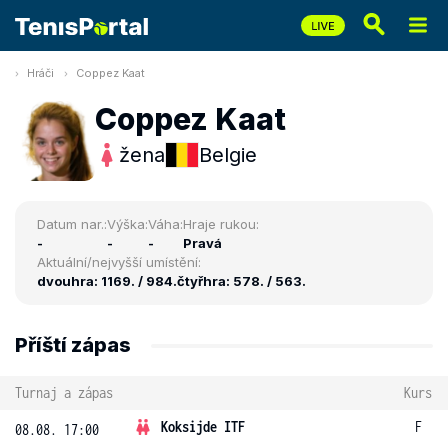
Hráči
Coppez Kaat
Coppez Kaat
žena
Belgie
Datum nar.:
Výška:
Váha:
Hraje rukou:
-
-
-
Pravá
Aktuální/nejvyšší umístění:
dvouhra: 1169. / 984.
čtyřhra: 578. / 563.
Příští zápas
Turnaj a zápas
Kurs
Koksijde ITF
F
08.08. 17:00