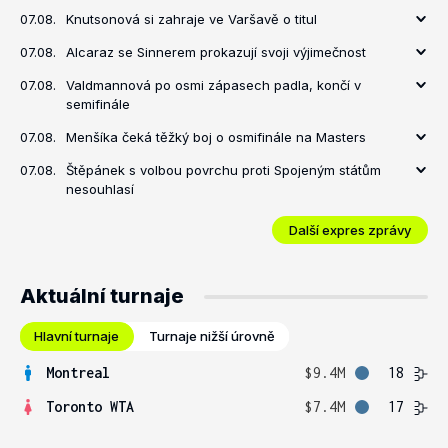
07.08.
Knutsonová si zahraje ve Varšavě o titul
07.08.
Alcaraz se Sinnerem prokazují svoji výjimečnost
07.08.
Valdmannová po osmi zápasech padla, končí v
semifinále
07.08.
Menšíka čeká těžký boj o osmifinále na Masters
07.08.
Štěpánek s volbou povrchu proti Spojeným státům
nesouhlasí
Další expres zprávy
Aktuální turnaje
Hlavní turnaje
Turnaje nižší úrovně
Montreal
$9.4M
18
Toronto WTA
$7.4M
17