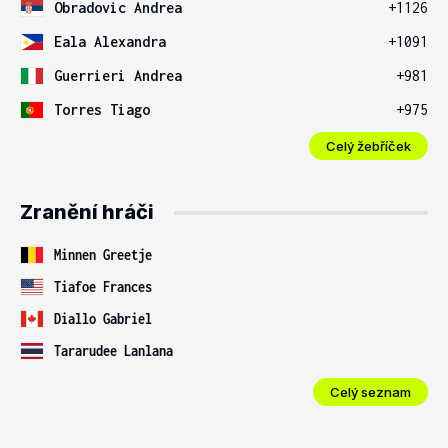
Obradovic Andrea
+1126
Eala Alexandra
+1091
Guerrieri Andrea
+981
Torres Tiago
+975
Celý žebříček
Zranění hráči
Minnen Greetje
Tiafoe Frances
Diallo Gabriel
Tararudee Lanlana
Celý seznam