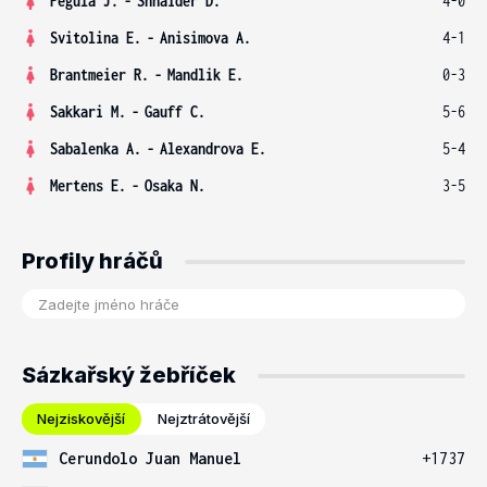
Pegula J.
-
Shnaider D.
4-0
Svitolina E.
-
Anisimova A.
4-1
Brantmeier R.
-
Mandlik E.
0-3
Sakkari M.
-
Gauff C.
5-6
Sabalenka A.
-
Alexandrova E.
5-4
Mertens E.
-
Osaka N.
3-5
Profily hráčů
Sázkařský žebříček
Nejziskovější
Nejztrátovější
Cerundolo Juan Manuel
+1737