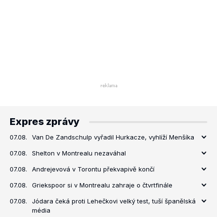
Expres zprávy
07.08.
Van De Zandschulp vyřadil Hurkacze, vyhlíží Menšíka
07.08.
Shelton v Montrealu nezaváhal
07.08.
Andrejevová v Torontu překvapivě končí
07.08.
Griekspoor si v Montrealu zahraje o čtvrtfinále
07.08.
Jódara čeká proti Lehečkovi velký test, tuší španělská
média