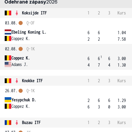
Odehrané zápasy
2026
Koksijde ITF
1
2
3
Kurs
03.08.
Q-OF
Ebeling Koning L.
6
6
1.04
Coppez K.
2
2
7.58
02.08.
Q-1K
1
Coppez K.
6
6
6
3.00
Adams J.
4
7
4
1.30
Knokke ITF
1
2
3
Kurs
26.07.
Q-1K
Yesypchuk D.
2
6
6
1.29
Coppez K.
6
3
0
3.00
Buzau ITF
1
2
3
Kurs