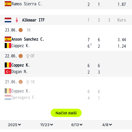
Ramos Sierra C.
2
1
1.87
Alkmaar ITF
1
2
3
Kurs
23.06.
1K
Anson Sanchez C.
7
6
3.44
1
Coppez K.
6
2
1.24
22.06.
Q-OF
Coppez K.
6
6
Dogan N.
2
3
21.06.
Q-1K
Coppez K.
6
6
Sprengers F.
4
1
Načíst další
2025
11/23
6/13
4/8