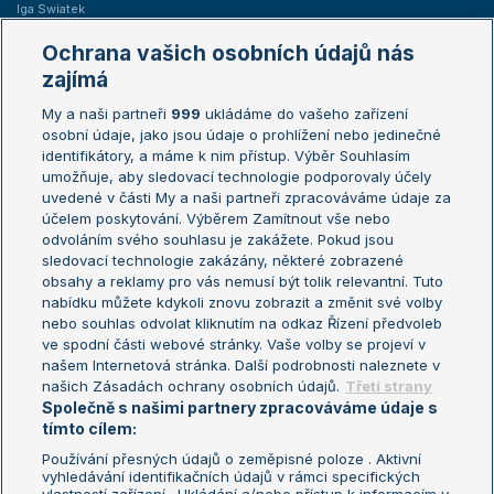
Iga Swiatek
Marie Bouzková
Ochrana vašich osobních údajů nás
Žebříčky
Kalendář turnajů
zajímá
My a naši partneři
999
ukládáme do vašeho zařízení
Žebříček ATP (muži)
Australian Open
osobní údaje, jako jsou údaje o prohlížení nebo jedinečné
Žebříček WTA (ženy)
French Open
identifikátory, a máme k nim přístup. Výběr Souhlasím
umožňuje, aby sledovací technologie podporovaly účely
Sázkařský žebříček
Wimbledon
uvedené v části My a naši partneři zpracováváme údaje za
US Open
účelem poskytování. Výběrem Zamítnout vše nebo
odvoláním svého souhlasu je zakážete. Pokud jsou
Turnaj mistrů
sledovací technologie zakázány, některé zobrazené
Turnaj mistryň
obsahy a reklamy pro vás nemusí být tolik relevantní. Tuto
Aktualní trendy
nabídku můžete kdykoli znovu zobrazit a změnit své volby
nebo souhlas odvolat kliknutím na odkaz Řízení předvoleb
ve spodní části webové stránky. Vaše volby se projeví v
Fotbalové přestupy
našem Internetová stránka. Další podrobnosti naleznete v
Livesport Daily
našich Zásadách ochrany osobních údajů.
Třetí strany
Společně s našimi partnery zpracováváme údaje s
LS Prague Open
tímto cílem:
Používání přesných údajů o zeměpisné poloze . Aktivní
vyhledávání identifikačních údajů v rámci specifických