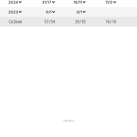
2024
31/17
19/11
11/5
-
2023
0/1
0/1
Celkem
57/54
39/35
16/16