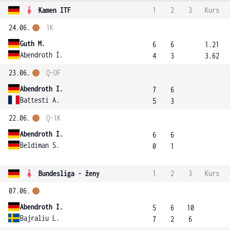
Kamen ITF
1
2
3
Kurs
24.06.
1K
Guth M.
6
6
1.21
Abendroth I.
4
3
3.62
23.06.
Q-OF
Abendroth I.
7
6
Battesti A.
5
3
22.06.
Q-1K
Abendroth I.
6
6
Beldiman S.
0
1
Bundesliga - ženy
1
2
3
Kurs
07.06.
Abendroth I.
5
6
10
Bajraliu L.
7
2
6