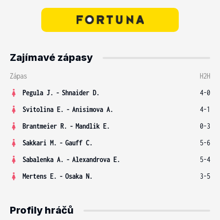
Zajímavé zápasy
Zápas
H2H
Pegula J.
-
Shnaider D.
4-0
Svitolina E.
-
Anisimova A.
4-1
Brantmeier R.
-
Mandlik E.
0-3
Sakkari M.
-
Gauff C.
5-6
Sabalenka A.
-
Alexandrova E.
5-4
Mertens E.
-
Osaka N.
3-5
Profily hráčů