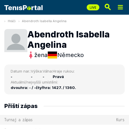
Hráči
Abendroth Isabella Angelina
Abendroth Isabella
Angelina
žena
Německo
Datum nar.:
Výška:
Váha:
Hraje rukou:
-
-
-
Pravá
Aktuální/nejvyšší umístění:
dvouhra: - / -
čtyřhra: 1427. / 1360.
Příští zápas
Turnaj a zápas
Kurs