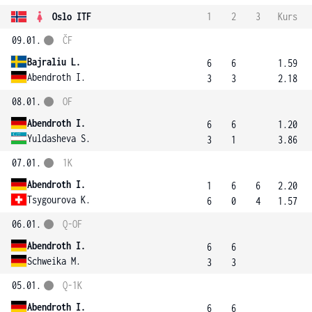
Oslo ITF
1
2
3
Kurs
09.01.
ČF
Bajraliu L.
6
6
1.59
Abendroth I.
3
3
2.18
08.01.
OF
Abendroth I.
6
6
1.20
Yuldasheva S.
3
1
3.86
07.01.
1K
Abendroth I.
1
6
6
2.20
Tsygourova K.
6
0
4
1.57
06.01.
Q-OF
Abendroth I.
6
6
Schweika M.
3
3
05.01.
Q-1K
Abendroth I.
6
6