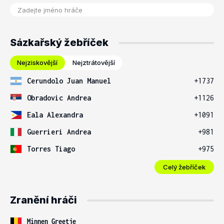
Sázkařský žebříček
Nejziskovější
Nejztrátovější
Cerundolo Juan Manuel
+1737
Obradovic Andrea
+1126
Eala Alexandra
+1091
Guerrieri Andrea
+981
Torres Tiago
+975
Celý žebříček
Zranění hráči
Minnen Greetje