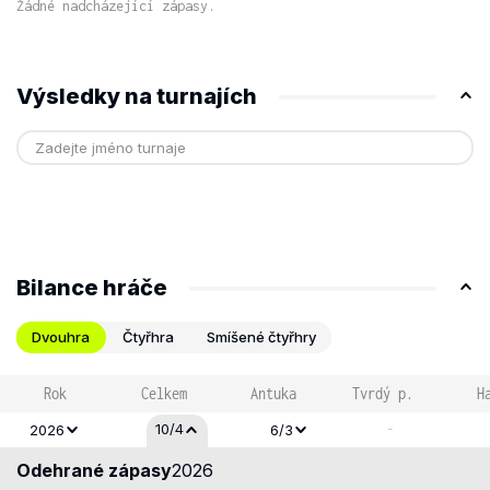
Žádné nadcházející zápasy.
Výsledky na turnajích
Bilance hráče
Dvouhra
Čtyřhra
Smíšené čtyřhry
Rok
Celkem
Antuka
Tvrdý p.
H
-
10/4
2026
6/3
Odehrané zápasy
2026