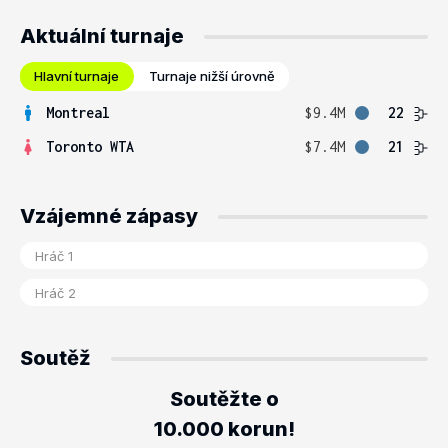
Aktuální turnaje
Hlavní turnaje
Turnaje nižší úrovně
Montreal
$9.4M
22
Toronto WTA
$7.4M
21
Vzájemné zápasy
Soutěž
Soutěžte o
10.000 korun!