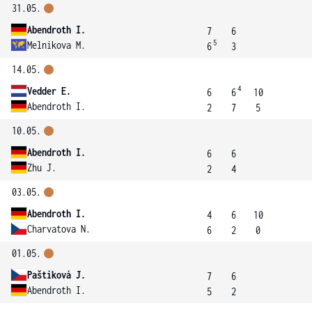
31.05.
Abendroth I.
7
6
5
Melnikova M.
6
3
14.05.
4
Vedder E.
6
6
10
Abendroth I.
2
7
5
10.05.
Abendroth I.
6
6
Zhu J.
2
4
03.05.
Abendroth I.
4
6
10
Charvatova N.
6
2
0
01.05.
Paštiková J.
7
6
Abendroth I.
5
2