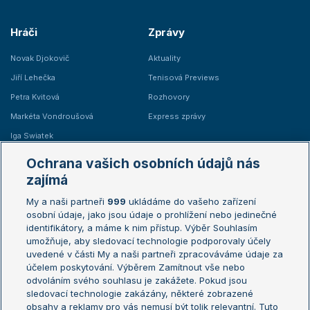
Hráči
Zprávy
Novak Djokovič
Aktuality
Jiří Lehečka
Tenisová Previews
Petra Kvitová
Rozhovory
Markéta Vondroušová
Express zprávy
Iga Swiatek
Marie Bouzková
Ochrana vašich osobních údajů nás
Žebříčky
Kalendář turnajů
zajímá
My a naši partneři
999
ukládáme do vašeho zařízení
Žebříček ATP (muži)
Australian Open
osobní údaje, jako jsou údaje o prohlížení nebo jedinečné
Žebříček WTA (ženy)
French Open
identifikátory, a máme k nim přístup. Výběr Souhlasím
umožňuje, aby sledovací technologie podporovaly účely
Sázkařský žebříček
Wimbledon
uvedené v části My a naši partneři zpracováváme údaje za
US Open
účelem poskytování. Výběrem Zamítnout vše nebo
odvoláním svého souhlasu je zakážete. Pokud jsou
Turnaj mistrů
sledovací technologie zakázány, některé zobrazené
Turnaj mistryň
obsahy a reklamy pro vás nemusí být tolik relevantní. Tuto