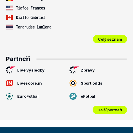
Tiafoe Frances
Diallo Gabriel
Tararudee Lanlana
Celý seznam
Partneři
Live výsledky
Zprávy
Livescore.in
Sport odds
EuroFotbal
eFotbal
Další partneři