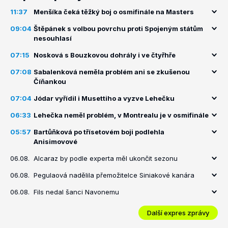
11:37
Menšíka čeká těžký boj o osmifinále na Masters
09:04
Štěpánek s volbou povrchu proti Spojeným státům
nesouhlasí
07:15
Nosková s Bouzkovou dohrály i ve čtyřhře
07:08
Sabalenková neměla problém ani se zkušenou
Číňankou
07:04
Jódar vyřídil i Musettiho a vyzve Lehečku
06:33
Lehečka neměl problém, v Montrealu je v osmifinále
05:57
Bartůňková po třísetovém boji podlehla
Anisimovové
06.08.
Alcaraz by podle experta měl ukončit sezonu
06.08.
Pegulaová nadělila přemožitelce Siniakové kanára
06.08.
Fils nedal šanci Navonemu
Další expres zprávy