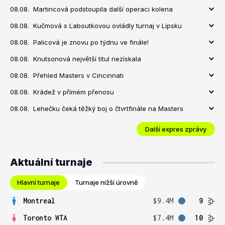
08.08.
Martincová podstoupila další operaci kolena
08.08.
Kučmová s Laboutkovou ovládly turnaj v Lipsku
08.08.
Palicová je znovu po týdnu ve finále!
08.08.
Knutsonová největší titul nezískala
08.08.
Přehled Masters v Cincinnati
08.08.
Krádež v přímém přenosu
08.08.
Lehečku čeká těžký boj o čtvrtfinále na Masters
Další expres zprávy
Aktuální turnaje
Hlavní turnaje
Turnaje nižší úrovně
Montreal
$9.4M
9
Toronto WTA
$7.4M
10