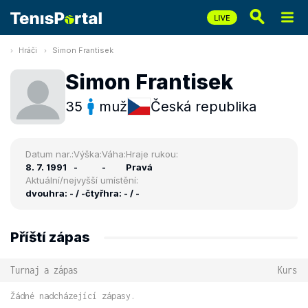
Hráči
Simon Frantisek
Simon Frantisek
35
muž
Česká republika
Datum nar.:
Výška:
Váha:
Hraje rukou:
8. 7. 1991
-
-
Pravá
Aktuální/nejvyšší umístění:
dvouhra: - / -
čtyřhra: - / -
Příští zápas
Turnaj a zápas
Kurs
Žádné nadcházející zápasy.