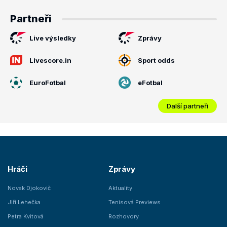
Partneři
Live výsledky
Zprávy
Livescore.in
Sport odds
EuroFotbal
eFotbal
Další partneři
Hráči
Zprávy
Novak Djokovič
Aktuality
Jiří Lehečka
Tenisová Previews
Petra Kvitová
Rozhovory