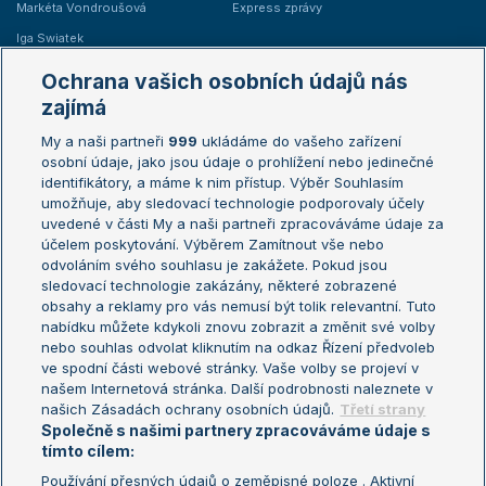
Markéta Vondroušová
Express zprávy
Iga Swiatek
Marie Bouzková
Ochrana vašich osobních údajů nás
Žebříčky
Kalendář turnajů
zajímá
My a naši partneři
999
ukládáme do vašeho zařízení
Žebříček ATP (muži)
Australian Open
osobní údaje, jako jsou údaje o prohlížení nebo jedinečné
Žebříček WTA (ženy)
French Open
identifikátory, a máme k nim přístup. Výběr Souhlasím
umožňuje, aby sledovací technologie podporovaly účely
Sázkařský žebříček
Wimbledon
uvedené v části My a naši partneři zpracováváme údaje za
US Open
účelem poskytování. Výběrem Zamítnout vše nebo
odvoláním svého souhlasu je zakážete. Pokud jsou
Turnaj mistrů
sledovací technologie zakázány, některé zobrazené
Turnaj mistryň
obsahy a reklamy pro vás nemusí být tolik relevantní. Tuto
Aktualní trendy
nabídku můžete kdykoli znovu zobrazit a změnit své volby
nebo souhlas odvolat kliknutím na odkaz Řízení předvoleb
ve spodní části webové stránky. Vaše volby se projeví v
Fotbalové přestupy
našem Internetová stránka. Další podrobnosti naleznete v
Livesport Daily
našich Zásadách ochrany osobních údajů.
Třetí strany
Společně s našimi partnery zpracováváme údaje s
LS Prague Open
tímto cílem:
Používání přesných údajů o zeměpisné poloze . Aktivní