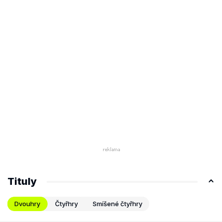
Tituly
Dvouhry
Čtyřhry
Smíšené čtyřhry