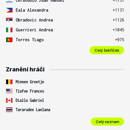
Cerundolo Juan Manuel
+1737
Eala Alexandra
+1131
Obradovic Andrea
+1126
Guerrieri Andrea
+1045
Torres Tiago
+975
Celý žebříček
Zranění hráči
Minnen Greetje
Tiafoe Frances
Diallo Gabriel
Tararudee Lanlana
Celý seznam