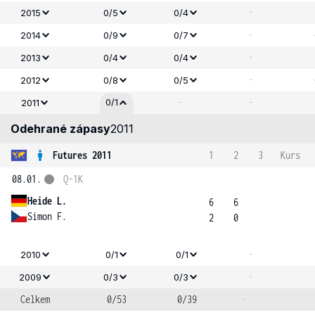
-
2015
0/5
0/4
-
2014
0/9
0/7
-
2013
0/4
0/4
-
2012
0/8
0/5
-
-
0/1
2011
Odehrané zápasy
2011
Futures 2011
1
2
3
Kurs
08.01.
Q-1K
Heide L.
6
6
Simon F.
2
0
-
2010
0/1
0/1
-
2009
0/3
0/3
Celkem
0/53
0/39
-