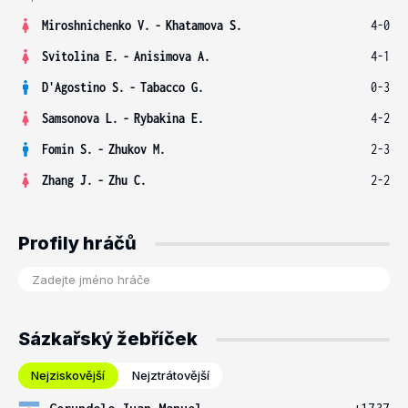
Miroshnichenko V.
-
Khatamova S.
4-0
Svitolina E.
-
Anisimova A.
4-1
D'Agostino S.
-
Tabacco G.
0-3
Samsonova L.
-
Rybakina E.
4-2
Fomin S.
-
Zhukov M.
2-3
Zhang J.
-
Zhu C.
2-2
Profily hráčů
Sázkařský žebříček
Nejziskovější
Nejztrátovější