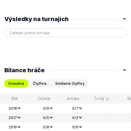
Výsledky na turnajích
Bilance hráče
Dvouhra
Čtyřhra
Smíšené čtyřhry
Rok
Celkem
Antuka
Tvrdý p.
H
-
2018
0/9
0/7
-
2017
0/5
0/2
-
2016
0/8
0/6