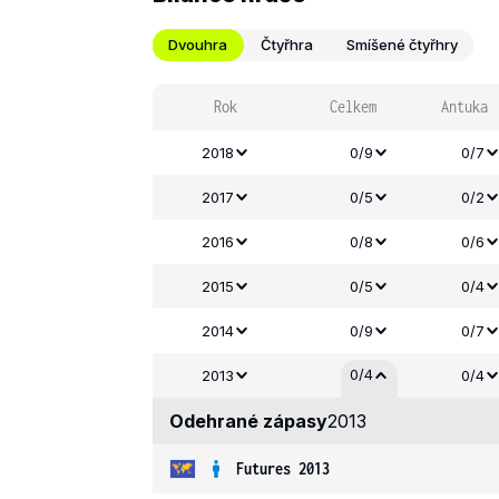
Dvouhra
Čtyřhra
Smíšené čtyřhry
Rok
Celkem
Antuka
2018
0/9
0/7
2017
0/5
0/2
2016
0/8
0/6
2015
0/5
0/4
2014
0/9
0/7
0/4
2013
0/4
Odehrané zápasy
2013
Futures 2013