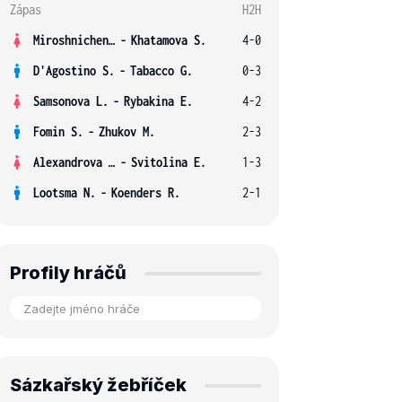
Zápas
H2H
Miroshnichenko V.
-
Khatamova S.
4-0
D'Agostino S.
-
Tabacco G.
0-3
Samsonova L.
-
Rybakina E.
4-2
Fomin S.
-
Zhukov M.
2-3
Alexandrova E.
-
Svitolina E.
1-3
Lootsma N.
-
Koenders R.
2-1
Profily hráčů
Sázkařský žebříček