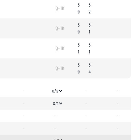
6
6
Q-1K
0
2
6
6
Q-1K
0
1
6
6
Q-1K
1
1
6
6
Q-1K
0
4
-
-
-
0/3
-
-
-
0/1
-
-
-
-
-
-
-
-