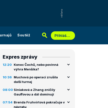
urnajů
Soutěž
Přihlášení
Expres zprávy
12:20
Konec Čechů, nebo povinná
výhra Menšíka?
10:36
Muchová po operaci zrušila
další turnaj
08:00
Siniaková a Zhang zničily
Gauffovou a dál dominují
07:54
Brenda Fruhvirtová pokračuje v
návratu