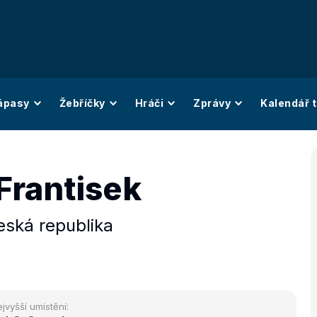
ápasy
Žebříčky
Hráči
Zprávy
Kalendář t
Frantisek
eská republika
jvyšší umístění: