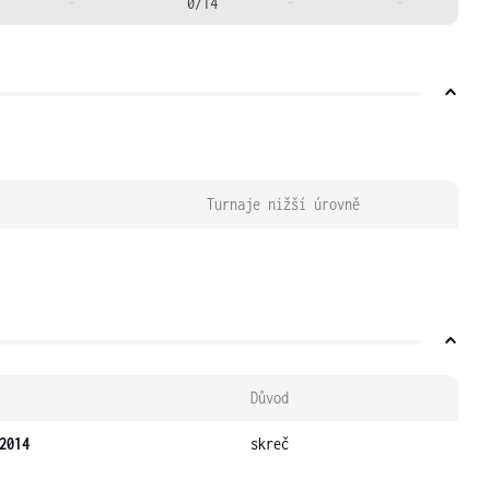
-
0/14
-
-
Turnaje nižší úrovně
Důvod
2014
skreč