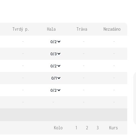
Tvrdý p.
Hala
Tráva
Nezadáno
-
-
-
0/2
-
-
-
0/3
-
-
-
0/2
-
-
-
0/1
-
-
-
0/2
-
-
-
-
Kolo
1
2
3
Kurs