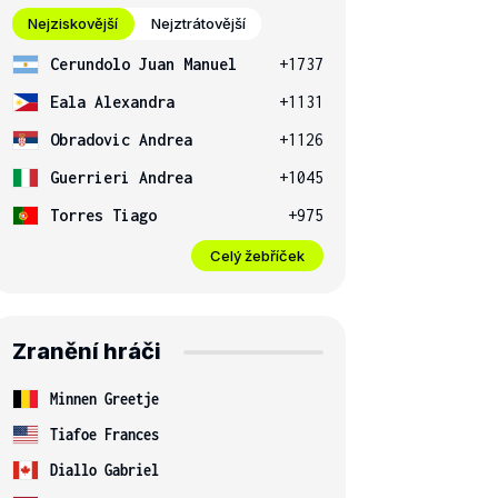
Nejziskovější
Nejztrátovější
Cerundolo Juan Manuel
+1737
Eala Alexandra
+1131
Obradovic Andrea
+1126
Guerrieri Andrea
+1045
Torres Tiago
+975
Celý žebříček
Zranění hráči
Minnen Greetje
Tiafoe Frances
Diallo Gabriel