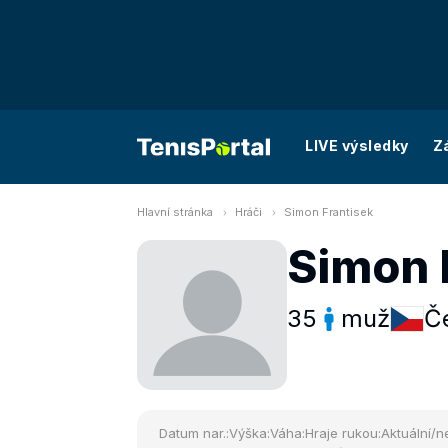
LIVE výsledky
Z
Hlavní stránka
Hráči
Simon Frantisek
Simon 
35
muž
Č
Datum nar.:
Výška:
Váha:
Hraje rukou:
Aktuální/ne