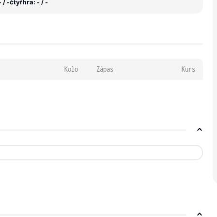
 / -
čtyřhra: - / -
Kolo
Zápas
Kurs