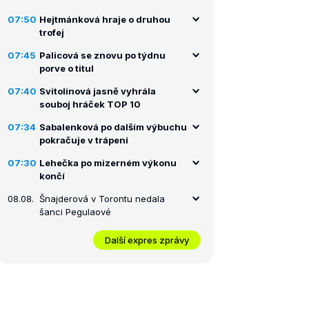
07:50
Hejtmánková hraje o druhou
trofej
07:45
Palicová se znovu po týdnu
porve o titul
07:40
Svitolinová jasně vyhrála
souboj hráček TOP 10
07:34
Sabalenková po dalším výbuchu
pokračuje v trápení
07:30
Lehečka po mizerném výkonu
končí
08.08.
Šnajderová v Torontu nedala
šanci Pegulaové
Další expres zprávy