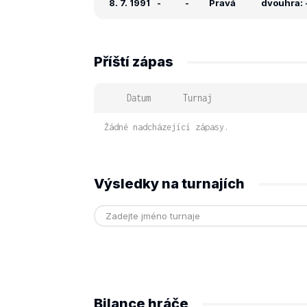
8. 7. 1991
-
-
Pravá
dvouhra: -
Příští zápas
Datum
Turnaj
Žádné nadcházející zápasy.
Výsledky na turnajích
Bilance hráče