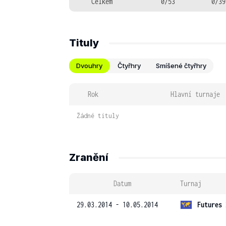
Celkem
0/53
0/39
Tituly
Dvouhry
Čtyřhry
Smíšené čtyřhry
Rok
Hlavní turnaje
Žádné tituly
Zranění
Datum
Turnaj
29.03.2014 - 10.05.2014
Futures 