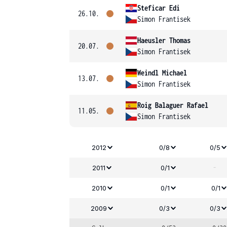
Steficar Edi
26.10.
Simon Frantisek
Haeusler Thomas
20.07.
Simon Frantisek
Weindl Michael
13.07.
Simon Frantisek
Roig Balaguer Rafael
11.05.
Simon Frantisek
2012
0/8
0/5
-
2011
0/1
2010
0/1
0/1
2009
0/3
0/3