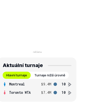
Aktuální turnaje
Hlavní turnaje
Turnaje nižší úrovně
Montreal
$9.4M
10
Toronto WTA
$7.4M
10