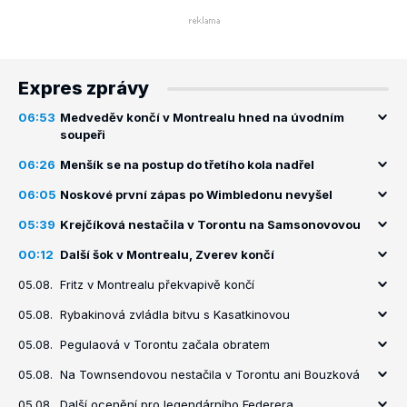
Expres zprávy
06:53
Medveděv končí v Montrealu hned na úvodním
soupeři
06:26
Menšík se na postup do třetího kola nadřel
06:05
Noskové první zápas po Wimbledonu nevyšel
05:39
Krejčíková nestačila v Torontu na Samsonovovou
00:12
Další šok v Montrealu, Zverev končí
05.08.
Fritz v Montrealu překvapivě končí
05.08.
Rybakinová zvládla bitvu s Kasatkinovou
05.08.
Pegulaová v Torontu začala obratem
05.08.
Na Townsendovou nestačila v Torontu ani Bouzková
05.08.
Další ocenění pro legendárního Federera