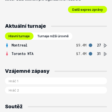
Další expres zprávy
Aktuální turnaje
Hlavní turnaje
Turnaje nižší úrovně
Montreal
$9.4M
27
Toronto WTA
$7.4M
31
Vzájemné zápasy
Soutěž