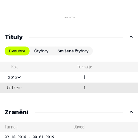
Tituly
Dvouhry
Čtyřhry
Smíšené čtyřhry
Rok
Turnaje
1
2015
Celkem:
1
Zranění
Turnaj
Důvod
02.10.2018 - 09.01.2019