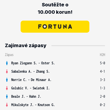
Soutěžte o
10.000 korun!
Zajímavé zápasy
Zápas
H2H
Ryan Ziegann S.
-
Oster S.
5-0
Sabalenka A.
-
Zhang S.
4-1
Norrie C.
-
De Minaur A.
3-3
Golubic V.
-
Swiatek I.
1-3
Beale J.
-
Hahn J.
2-0
Mikulskyte J.
-
Knutson G.
0-2