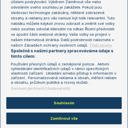
účelem poskytování. Výběrem Zamítnout vše nebo
odvoláním svého souhlasu je zakážete. Pokud jsou
Turnaj mistrů
sledovací technologie zakázány, některé zobrazené
Turnaj mistryň
obsahy a reklamy pro vás nemusí být tolik relevantní. Tuto
Aktualní trendy
nabídku můžete kdykoli znovu zobrazit a změnit své volby
nebo souhlas odvolat kliknutím na odkaz Řízení předvoleb
ve spodní části webové stránky. Vaše volby se projeví v
Fotbalové přestupy
našem Internetová stránka. Další podrobnosti naleznete v
Livesport Daily
našich Zásadách ochrany osobních údajů.
Třetí strany
Společně s našimi partnery zpracováváme údaje s
LS Prague Open
tímto cílem:
Používání přesných údajů o zeměpisné poloze . Aktivní
vyhledávání identifikačních údajů v rámci specifických
vlastností zařízení . Ukládání a/nebo přístup k informacím v
Podmínky užití
Nastavení soukromí
zařízení . Personalizovaná reklama a obsah, měření reklam
GDPR a žurnalistika
Reklama
a obsahu, průzkum publika a rozvoj služeb .
Informace o zpracování osobních
Kontakt
Seznam partnerů (dodavatelů)
údajů
Tiráž
Souhlasím
Copyright © 2008-2026 TenisPortal.cz. Využíváme zpravodajství ČTK.
Zamítnout vše