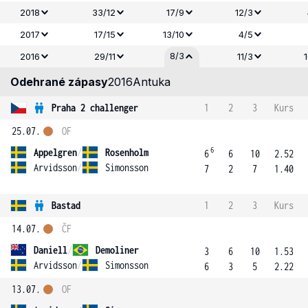
2018
33/12
17/9
12/3
2017
17/15
13/10
4/5
8/3
2016
29/11
11/3
Odehrané zápasy
2016
Antuka
Praha 2 challenger
1
2
3
Kurs
25.07.
OF
6
Appelgren
/
Rosenholm
6
6
10
2.52
Arvidsson
/
Simonsson
7
2
7
1.40
Bastad
1
2
3
Kurs
14.07.
ČF
Daniell
/
Demoliner
3
6
10
1.53
Arvidsson
/
Simonsson
6
3
5
2.22
13.07.
OF