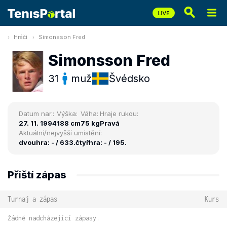
Hráči
Simonsson Fred
Simonsson Fred
31
muž
Švédsko
Datum nar.:
Výška:
Váha:
Hraje rukou:
27. 11. 1994
188 cm
75 kg
Pravá
Aktuální/nejvyšší umístění:
dvouhra: - / 633.
čtyřhra: - / 195.
Příští zápas
Turnaj a zápas
Kurs
Žádné nadcházející zápasy.