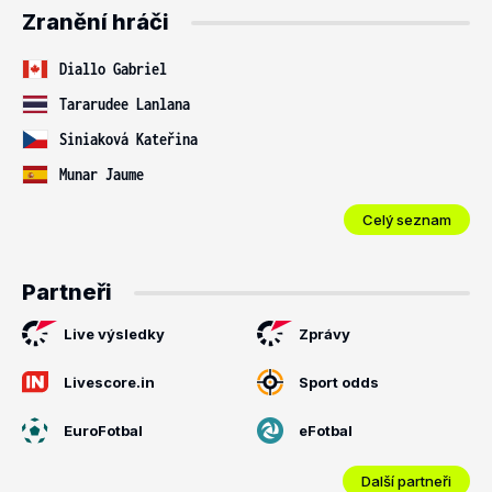
Zranění hráči
Diallo Gabriel
Tararudee Lanlana
Siniaková Kateřina
Munar Jaume
Celý seznam
Partneři
Live výsledky
Zprávy
Livescore.in
Sport odds
EuroFotbal
eFotbal
Další partneři