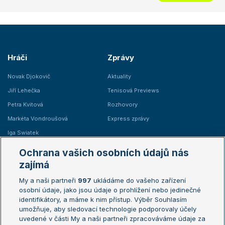
Hráči
Zprávy
Novak Djokovič
Aktuality
Jiří Lehečka
Tenisová Previews
Petra Kvitová
Rozhovory
Markéta Vondroušová
Express zprávy
Iga Swiatek
Marie Bouzková
Ochrana vašich osobních údajů nás
Žebříčky
Kalendář turnajů
zajímá
My a naši partneři
997
ukládáme do vašeho zařízení
Žebříček ATP (muži)
Australian Open
osobní údaje, jako jsou údaje o prohlížení nebo jedinečné
Žebříček WTA (ženy)
French Open
identifikátory, a máme k nim přístup. Výběr Souhlasím
umožňuje, aby sledovací technologie podporovaly účely
Sázkařský žebříček
Wimbledon
uvedené v části My a naši partneři zpracováváme údaje za
US Open