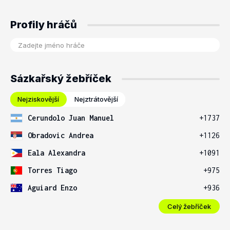
Profily hráčů
Sázkařský žebříček
Nejziskovější
Nejztrátovější
Cerundolo Juan Manuel
+1737
Obradovic Andrea
+1126
Eala Alexandra
+1091
Torres Tiago
+975
Aguiard Enzo
+936
Celý žebříček