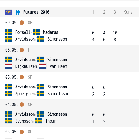
Futures 2016
1
2
3
Kurs
09.05.
OF
Forsell
/
Madaras
6
4
10
Arvidsson
/
Simonsson
4
6
8
06.05.
F
Arvidsson
/
Simonsson
Dijkhuizen
/
Van Beem
05.05.
SF
Arvidsson
/
Simonsson
6
6
Appelgren
/
Samuelsson
2
2
04.05.
ČF
Arvidsson
/
Simonsson
6
6
Svensson
/
Thour
1
2
03.05.
OF