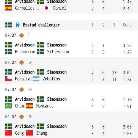
Arvidsson
/
Simonsson
6
6
1.45
Carballes Baena
/
Daniel
2
4
2.46
Bastad challenger
1
2
3
Kurs
09.07.
F
Arvidsson
/
Simonsson
6
7
3.22
Brunstrom
/
Siljestrom
3
5
1.25
08.07.
SF
Arvidsson
/
Simonsson
2
6
13
3.09
Peralta
/
Zeballos
6
3
11
1.27
07.07.
ČF
Arvidsson
/
Simonsson
6
6
1.70
Ghem
/
Montanes
4
2
1.91
04.07.
OF
Arvidsson
/
Simonsson
6
6
2.06
Gong
/
Zhang
3
4
1.60