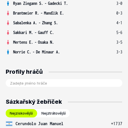
Ryan Ziegann S.
-
Gadecki T.
3-0
Brantmeier R.
-
Mandlik E.
0-3
Sabalenka A.
-
Zhang S.
4-1
Sakkari M.
-
Gauff C.
5-6
Mertens E.
-
Osaka N.
3-5
Norrie C.
-
De Minaur A.
3-3
Profily hráčů
Sázkařský žebříček
Nejziskovější
Nejztrátovější
Cerundolo Juan Manuel
+1737