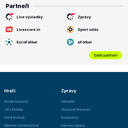
Partneři
Live výsledky
Zprávy
Livescore.in
Sport odds
EuroFotbal
eFotbal
Další partneři
Hráči
Zprávy
Novak Djokovič
Aktuality
Jiří Lehečka
Tenisová Previews
Petra Kvitová
Rozhovory
Markéta Vondroušová
Express zprávy