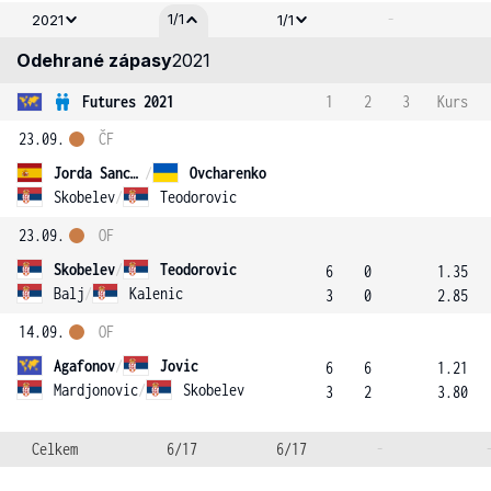
-
1/1
2021
1/1
Odehrané zápasy
2021
Futures 2021
1
2
3
Kurs
23.09.
ČF
Jorda Sanchis
/
Ovcharenko
Skobelev
/
Teodorovic
23.09.
OF
Skobelev
/
Teodorovic
6
0
1.35
Balj
/
Kalenic
3
0
2.85
14.09.
OF
Agafonov
/
Jovic
6
6
1.21
Mardjonovic
/
Skobelev
3
2
3.80
Celkem
6/17
6/17
-