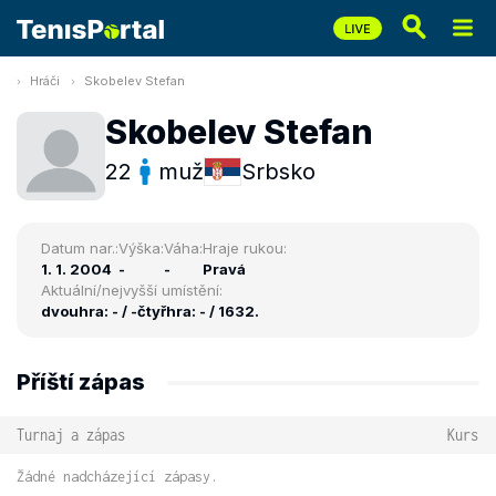
Hráči
Skobelev Stefan
Skobelev Stefan
22
muž
Srbsko
Datum nar.:
Výška:
Váha:
Hraje rukou:
1. 1. 2004
-
-
Pravá
Aktuální/nejvyšší umístění:
dvouhra: - / -
čtyřhra: - / 1632.
Příští zápas
Turnaj a zápas
Kurs
Žádné nadcházející zápasy.