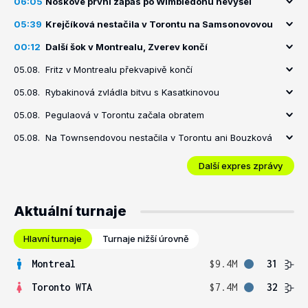
06:05
Noskové první zápas po Wimbledonu nevyšel
05:39
Krejčíková nestačila v Torontu na Samsonovovou
00:12
Další šok v Montrealu, Zverev končí
05.08.
Fritz v Montrealu překvapivě končí
05.08.
Rybakinová zvládla bitvu s Kasatkinovou
05.08.
Pegulaová v Torontu začala obratem
05.08.
Na Townsendovou nestačila v Torontu ani Bouzková
Další expres zprávy
Aktuální turnaje
Hlavní turnaje
Turnaje nižší úrovně
Montreal
$9.4M
31
Toronto WTA
$7.4M
32