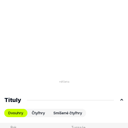
Tituly
Dvouhry
Čtyřhry
Smíšené čtyřhry
Rok
Turnaje