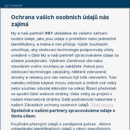
Iga Swiatek
Marie Bouzková
Ochrana vašich osobních údajů nás
Žebříčky
Kalendář turnajů
zajímá
My a naši partneři
997
ukládáme do vašeho zařízení
Žebříček ATP (muži)
Australian Open
osobní údaje, jako jsou údaje o prohlížení nebo jedinečné
Žebříček WTA (ženy)
French Open
identifikátory, a máme k nim přístup. Výběr Souhlasím
umožňuje, aby sledovací technologie podporovaly účely
Sázkařský žebříček
Wimbledon
uvedené v části My a naši partneři zpracováváme údaje za
US Open
účelem poskytování. Výběrem Zamítnout vše nebo
odvoláním svého souhlasu je zakážete. Pokud jsou
Turnaj mistrů
sledovací technologie zakázány, některé zobrazené
Turnaj mistryň
obsahy a reklamy pro vás nemusí být tolik relevantní. Tuto
Aktualní trendy
nabídku můžete kdykoli znovu zobrazit a změnit své volby
nebo souhlas odvolat kliknutím na odkaz Řízení předvoleb
ve spodní části webové stránky. Vaše volby se projeví v
Fotbalové přestupy
našem Internetová stránka. Další podrobnosti naleznete v
Livesport Daily
našich Zásadách ochrany osobních údajů.
Třetí strany
Společně s našimi partnery zpracováváme údaje s
LS Prague Open
tímto cílem:
Používání přesných údajů o zeměpisné poloze . Aktivní
vyhledávání identifikačních údajů v rámci specifických