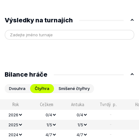
Výsledky na turnajích
Bilance hráče
Dvouhra
Čtyřhra
Smíšené čtyřhry
Rok
Celkem
Antuka
Tvrdý p.
H
-
2026
0/4
0/4
-
2025
1/5
1/5
-
2024
4/7
4/7