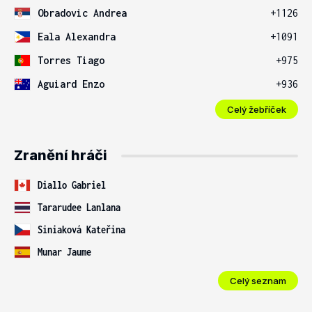
Obradovic Andrea
+1126
Eala Alexandra
+1091
Torres Tiago
+975
Aguiard Enzo
+936
Celý žebříček
Zranění hráči
Diallo Gabriel
Tararudee Lanlana
Siniaková Kateřina
Munar Jaume
Celý seznam