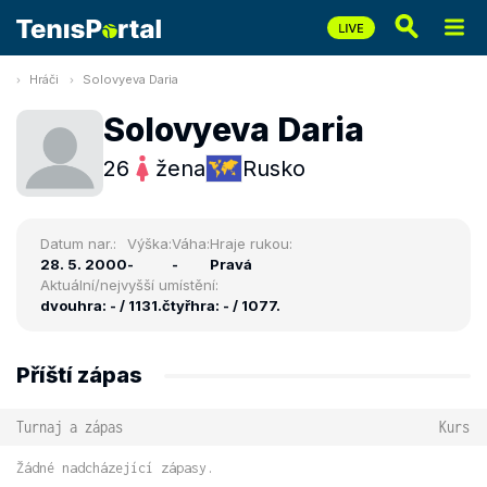
Hráči
Solovyeva Daria
Solovyeva Daria
26
žena
Rusko
Datum nar.:
Výška:
Váha:
Hraje rukou:
28. 5. 2000
-
-
Pravá
Aktuální/nejvyšší umístění:
dvouhra: - / 1131.
čtyřhra: - / 1077.
Příští zápas
Turnaj a zápas
Kurs
Žádné nadcházející zápasy.