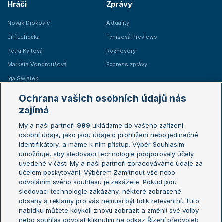
Hráči
Zprávy
Novak Djokovič
Aktuality
Jiří Lehečka
Tenisová Previews
Petra Kvitová
Rozhovory
Markéta Vondroušová
Express zprávy
Iga Swiatek
Marie Bouzková
Ochrana vašich osobních údajů nás
Žebříčky
Kalendář turnajů
zajímá
My a naši partneři
999
ukládáme do vašeho zařízení
Žebříček ATP (muži)
Australian Open
osobní údaje, jako jsou údaje o prohlížení nebo jedinečné
Žebříček WTA (ženy)
French Open
identifikátory, a máme k nim přístup. Výběr Souhlasím
umožňuje, aby sledovací technologie podporovaly účely
Sázkařský žebříček
Wimbledon
uvedené v části My a naši partneři zpracováváme údaje za
US Open
účelem poskytování. Výběrem Zamítnout vše nebo
odvoláním svého souhlasu je zakážete. Pokud jsou
Turnaj mistrů
sledovací technologie zakázány, některé zobrazené
Turnaj mistryň
obsahy a reklamy pro vás nemusí být tolik relevantní. Tuto
Aktualní trendy
nabídku můžete kdykoli znovu zobrazit a změnit své volby
nebo souhlas odvolat kliknutím na odkaz Řízení předvoleb