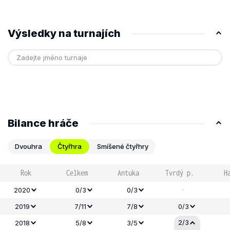
Výsledky na turnajích
Bilance hráče
Dvouhra
Čtyřhra
Smíšené čtyřhry
Rok
Celkem
Antuka
Tvrdý p.
H
-
2020
0/3
0/3
2019
7/11
7/8
0/3
2/3
2018
5/8
3/5