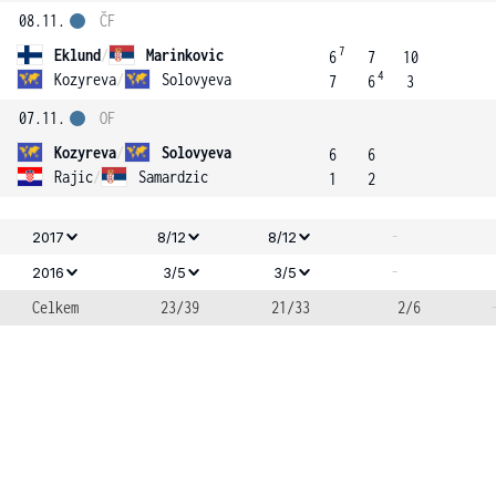
08.11.
ČF
7
Eklund
/
Marinkovic
6
7
10
4
Kozyreva
/
Solovyeva
7
6
3
07.11.
OF
Kozyreva
/
Solovyeva
6
6
Rajic
/
Samardzic
1
2
-
2017
8/12
8/12
-
2016
3/5
3/5
Celkem
23/39
21/33
2/6