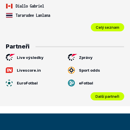
Diallo Gabriel
Tararudee Lanlana
Celý seznam
Partneři
Live výsledky
Zprávy
Livescore.in
Sport odds
EuroFotbal
eFotbal
Další partneři