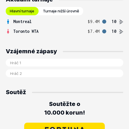
Hlavní turnaje
Turnaje nižší úrovně
Montreal
$9.4M
10
Toronto WTA
$7.4M
10
Vzájemné zápasy
Soutěž
Soutěžte o
10.000 korun!