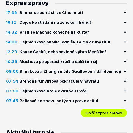
Expres zprávy
17:36
Sinner se odhlásil ze Cincinnati
16:12
Dojde ke střídání na ženském trůnu?
14:32
Vrátí se Macháč konečně na kurty?
14:00
Hejtmánková skolila jedničku a má druhý titul
12:20
Konec Čechů, nebo povinná výhra Menšíka?
10:36
Muchová po operaci zrušila další turnaj
08:00
Siniaková a Zhang zničily Gauffovou a dál dominují
07:54
Brenda Fruhvirtová pokračuje v návratu
07:50
Hejtmánková hraje o druhou trofej
07:45
Palicová se znovu po týdnu porve o titul
Další expres zprávy
Aktuální turnaje