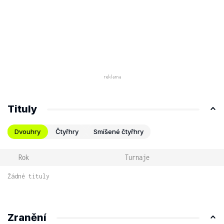
Tituly
Dvouhry
Čtyřhry
Smíšené čtyřhry
Rok
Turnaje
Žádné tituly
Zranění