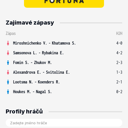
Zajímavé zápasy
Zápas
H2H
Miroshnichenko V.
-
Khatamova S.
4-0
Samsonova L.
-
Rybakina E.
4-2
Fomin S.
-
Zhukov M.
2-3
Alexandrova E.
-
Svitolina E.
1-3
Lootsma N.
-
Koenders R.
2-1
Houkes M.
-
Nagal S.
0-2
Profily hráčů