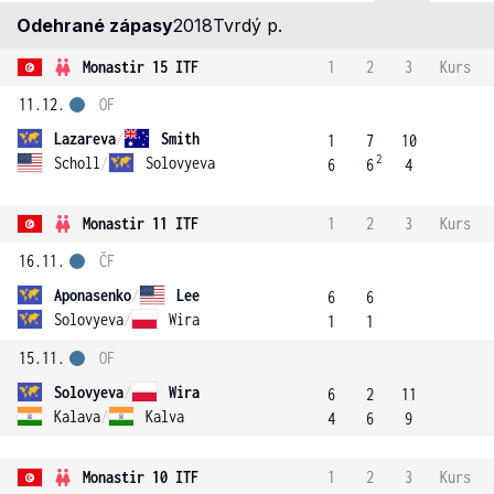
Odehrané zápasy
2018
Tvrdý p.
Monastir 15 ITF
1
2
3
Kurs
11.12.
OF
Lazareva
/
Smith
1
7
10
2
Scholl
/
Solovyeva
6
6
4
Monastir 11 ITF
1
2
3
Kurs
16.11.
ČF
Aponasenko
/
Lee
6
6
Solovyeva
/
Wira
1
1
15.11.
OF
Solovyeva
/
Wira
6
2
11
Kalava
/
Kalva
4
6
9
Monastir 10 ITF
1
2
3
Kurs