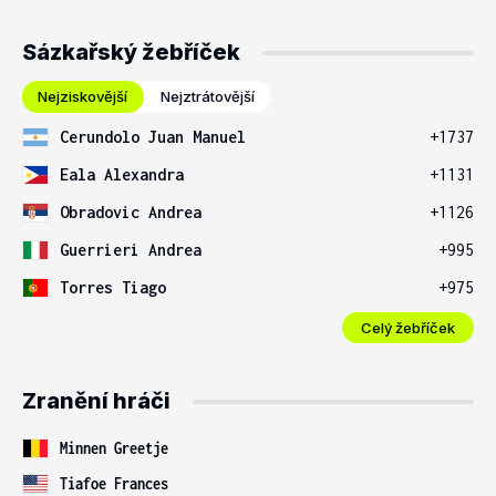
Sázkařský žebříček
Nejziskovější
Nejztrátovější
Cerundolo Juan Manuel
+1737
Eala Alexandra
+1131
Obradovic Andrea
+1126
Guerrieri Andrea
+995
Torres Tiago
+975
Celý žebříček
Zranění hráči
Minnen Greetje
Tiafoe Frances