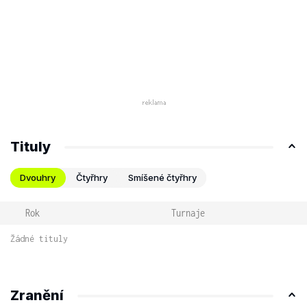
Tituly
Dvouhry
Čtyřhry
Smíšené čtyřhry
Rok
Turnaje
Žádné tituly
Zranění