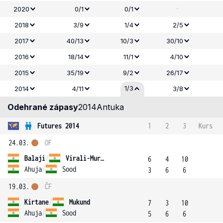
-
2020
0/1
0/1
2018
3/9
1/4
2/5
2017
40/13
10/3
30/10
2016
18/14
11/1
4/10
2015
35/19
9/2
26/17
1/3
2014
4/11
3/8
Odehrané zápasy
2014
Antuka
Futures 2014
1
2
3
Kurs
24.03.
OF
Balaji
/
Virali-Murugesan
6
4
10
Ahuja
/
Sood
3
6
6
19.03.
ČF
Kirtane
/
Mukund
7
3
10
Ahuja
/
Sood
5
6
6