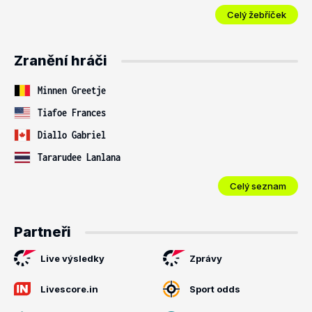
Celý žebříček
Zranění hráči
Minnen Greetje
Tiafoe Frances
Diallo Gabriel
Tararudee Lanlana
Celý seznam
Partneři
Live výsledky
Zprávy
Livescore.in
Sport odds