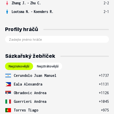
Zhang J.
-
Zhu C.
2-2
Lootsma N.
-
Koenders R.
2-1
Profily hráčů
Sázkařský žebříček
Nejziskovější
Nejztrátovější
Cerundolo Juan Manuel
+1737
Eala Alexandra
+1131
Obradovic Andrea
+1126
Guerrieri Andrea
+1045
Torres Tiago
+975