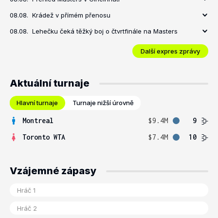
08.08.
Krádež v přímém přenosu
08.08.
Lehečku čeká těžký boj o čtvrtfinále na Masters
Další expres zprávy
Aktuální turnaje
Hlavní turnaje
Turnaje nižší úrovně
Montreal
$9.4M
9
Toronto WTA
$7.4M
10
Vzájemné zápasy