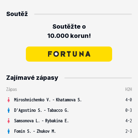
Soutěž
Soutěžte o
10.000 korun!
Zajímavé zápasy
Zápas
H2H
Miroshnichenko V.
-
Khatamova S.
4-0
D'Agostino S.
-
Tabacco G.
0-3
Samsonova L.
-
Rybakina E.
4-2
Fomin S.
-
Zhukov M.
2-3