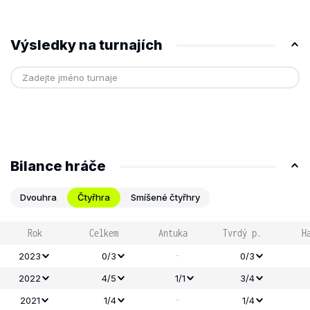
Výsledky na turnajích
Bilance hráče
Dvouhra
Čtyřhra
Smíšené čtyřhry
Rok
Celkem
Antuka
Tvrdý p.
H
-
2023
0/3
0/3
2022
4/5
1/1
3/4
-
2021
1/4
1/4