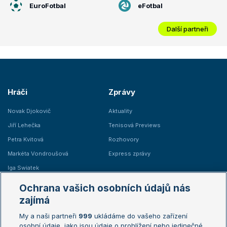
EuroFotbal
eFotbal
Další partneři
Hráči
Zprávy
Novak Djokovič
Aktuality
Jiří Lehečka
Tenisová Previews
Petra Kvitová
Rozhovory
Markéta Vondroušová
Express zprávy
Iga Swiatek
Marie Bouzková
Ochrana vašich osobních údajů nás
Žebříčky
Kalendář turnajů
zajímá
My a naši partneři
999
ukládáme do vašeho zařízení
Žebříček ATP (muži)
Australian Open
osobní údaje, jako jsou údaje o prohlížení nebo jedinečné