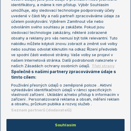
Žebříček WTA (ženy)
French Open
identifikátory, a máme k nim přístup. Výběr Souhlasím
umožňuje, aby sledovací technologie podporovaly účely
Sázkařský žebříček
Wimbledon
uvedené v části My a naši partneři zpracováváme údaje za
US Open
účelem poskytování. Výběrem Zamítnout vše nebo
odvoláním svého souhlasu je zakážete. Pokud jsou
Turnaj mistrů
sledovací technologie zakázány, některé zobrazené
Turnaj mistryň
obsahy a reklamy pro vás nemusí být tolik relevantní. Tuto
Aktualní trendy
nabídku můžete kdykoli znovu zobrazit a změnit své volby
nebo souhlas odvolat kliknutím na odkaz Řízení předvoleb
ve spodní části webové stránky. Vaše volby se projeví v
Fotbalové přestupy
našem Internetová stránka. Další podrobnosti naleznete v
Livesport Daily
našich Zásadách ochrany osobních údajů.
Třetí strany
Společně s našimi partnery zpracováváme údaje s
LS Prague Open
tímto cílem:
Používání přesných údajů o zeměpisné poloze . Aktivní
vyhledávání identifikačních údajů v rámci specifických
vlastností zařízení . Ukládání a/nebo přístup k informacím v
Podmínky užití
Nastavení soukromí
zařízení . Personalizovaná reklama a obsah, měření reklam
GDPR a žurnalistika
Reklama
a obsahu, průzkum publika a rozvoj služeb .
Informace o zpracování osobních
Kontakt
Seznam partnerů (dodavatelů)
údajů
Tiráž
Souhlasím