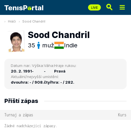
Hráči
Sood Chandril
Sood Chandril
35
muž
Indie
Datum nar.:
Výška:
Váha:
Hraje rukou:
20. 2. 1991
-
-
Pravá
Aktuální/nejvyšší umístění:
dvouhra: - / 908.
čtyřhra: - / 282.
Příští zápas
Turnaj a zápas
Kurs
Žádné nadcházející zápasy.