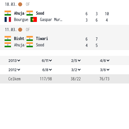
18.03.
OF
Ahuja
/
Sood
6
3
10
Bourgue
/
Gaspar Murta
3
6
4
11.03.
OF
Bisht
/
Tiwari
6
7
Ahuja
/
Sood
4
5
2013
6/11
2/5
4/6
2012
6/8
3/2
3/6
Celkem
117/98
38/22
76/73