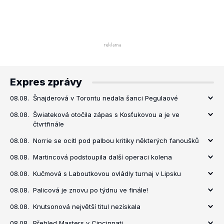
Expres zprávy
08.08.
Šnajderová v Torontu nedala šanci Pegulaové
08.08.
Šwiateková otočila zápas s Kosťukovou a je ve
čtvrtfinále
08.08.
Norrie se ocitl pod palbou kritiky některých fanoušků
08.08.
Martincová podstoupila další operaci kolena
08.08.
Kučmová s Laboutkovou ovládly turnaj v Lipsku
08.08.
Palicová je znovu po týdnu ve finále!
08.08.
Knutsonová největší titul nezískala
08.08.
Přehled Masters v Cincinnati