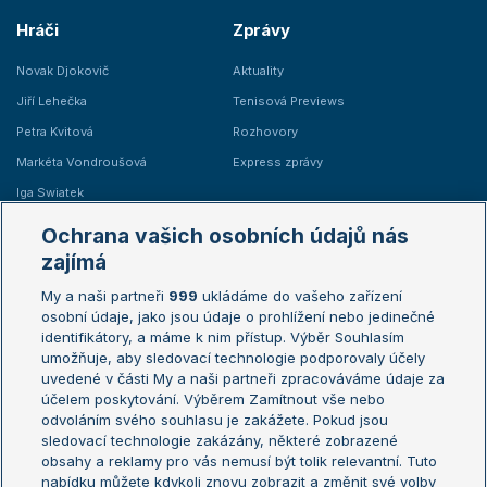
Hráči
Zprávy
Novak Djokovič
Aktuality
Jiří Lehečka
Tenisová Previews
Petra Kvitová
Rozhovory
Markéta Vondroušová
Express zprávy
Iga Swiatek
Marie Bouzková
Ochrana vašich osobních údajů nás
Žebříčky
Kalendář turnajů
zajímá
My a naši partneři
999
ukládáme do vašeho zařízení
Žebříček ATP (muži)
Australian Open
osobní údaje, jako jsou údaje o prohlížení nebo jedinečné
Žebříček WTA (ženy)
French Open
identifikátory, a máme k nim přístup. Výběr Souhlasím
umožňuje, aby sledovací technologie podporovaly účely
Sázkařský žebříček
Wimbledon
uvedené v části My a naši partneři zpracováváme údaje za
US Open
účelem poskytování. Výběrem Zamítnout vše nebo
odvoláním svého souhlasu je zakážete. Pokud jsou
Turnaj mistrů
sledovací technologie zakázány, některé zobrazené
Turnaj mistryň
obsahy a reklamy pro vás nemusí být tolik relevantní. Tuto
Aktualní trendy
nabídku můžete kdykoli znovu zobrazit a změnit své volby