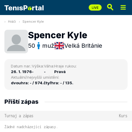
Hráči
Spencer Kyle
Spencer Kyle
50
muž
Velká Británie
Datum nar.:
Výška:
Váha:
Hraje rukou:
26. 1. 1976
-
-
Pravá
Aktuální/nejvyšší umístění:
dvouhra: - / 974.
čtyřhra: - / 135.
Příští zápas
Turnaj a zápas
Kurs
Žádné nadcházející zápasy.