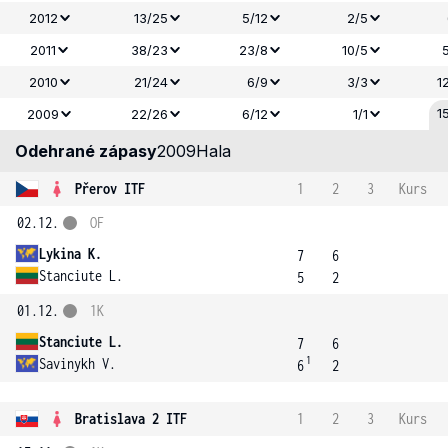
2012
13/25
5/12
2/5
2011
38/23
23/8
10/5
2010
21/24
6/9
3/3
1
1
2009
22/26
6/12
1/1
Odehrané zápasy
2009
Hala
Přerov ITF
1
2
3
Kurs
02.12.
OF
Lykina K.
7
6
Stanciute L.
5
2
01.12.
1K
Stanciute L.
7
6
1
Savinykh V.
6
2
Bratislava 2 ITF
1
2
3
Kurs