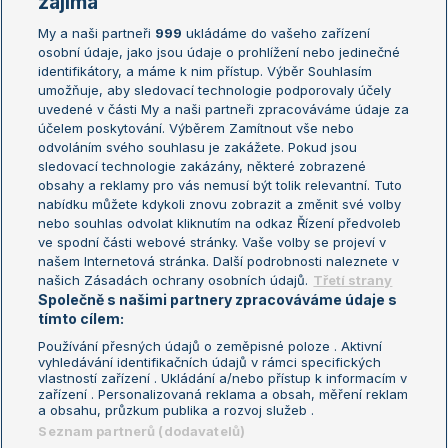
zajímá
My a naši partneři
999
ukládáme do vašeho zařízení
Žebříček ATP (muži)
Australian Open
osobní údaje, jako jsou údaje o prohlížení nebo jedinečné
Žebříček WTA (ženy)
French Open
identifikátory, a máme k nim přístup. Výběr Souhlasím
umožňuje, aby sledovací technologie podporovaly účely
Sázkařský žebříček
Wimbledon
uvedené v části My a naši partneři zpracováváme údaje za
US Open
účelem poskytování. Výběrem Zamítnout vše nebo
odvoláním svého souhlasu je zakážete. Pokud jsou
Turnaj mistrů
sledovací technologie zakázány, některé zobrazené
Turnaj mistryň
obsahy a reklamy pro vás nemusí být tolik relevantní. Tuto
Aktualní trendy
nabídku můžete kdykoli znovu zobrazit a změnit své volby
nebo souhlas odvolat kliknutím na odkaz Řízení předvoleb
ve spodní části webové stránky. Vaše volby se projeví v
Fotbalové přestupy
našem Internetová stránka. Další podrobnosti naleznete v
Livesport Daily
našich Zásadách ochrany osobních údajů.
Třetí strany
Společně s našimi partnery zpracováváme údaje s
LS Prague Open
tímto cílem:
Používání přesných údajů o zeměpisné poloze . Aktivní
vyhledávání identifikačních údajů v rámci specifických
vlastností zařízení . Ukládání a/nebo přístup k informacím v
Podmínky užití
Nastavení soukromí
zařízení . Personalizovaná reklama a obsah, měření reklam
GDPR a žurnalistika
Reklama
a obsahu, průzkum publika a rozvoj služeb .
Informace o zpracování osobních
Kontakt
Seznam partnerů (dodavatelů)
údajů