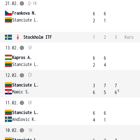
21.02.
Q-1K
Frankova N.
6
6
Stanciute L.
2
1
Stockholm ITF
1
2
3
Kurs
13.02.
SF
Kapros A.
6
6
Stanciute L.
2
4
12.02.
ČF
Stanciute L.
3
7
7
5
Mamic S.
6
5
6
11.02.
OF
Stanciute L.
6
6
Andlovic K.
4
1
10.02.
1K
Stanciute L.