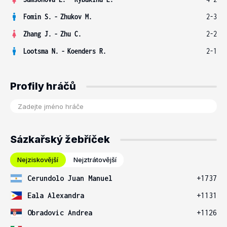
Fomin S.
-
Zhukov M.
2-3
Zhang J.
-
Zhu C.
2-2
Lootsma N.
-
Koenders R.
2-1
Profily hráčů
Sázkařský žebříček
Nejziskovější
Nejztrátovější
Cerundolo Juan Manuel
+1737
Eala Alexandra
+1131
Obradovic Andrea
+1126