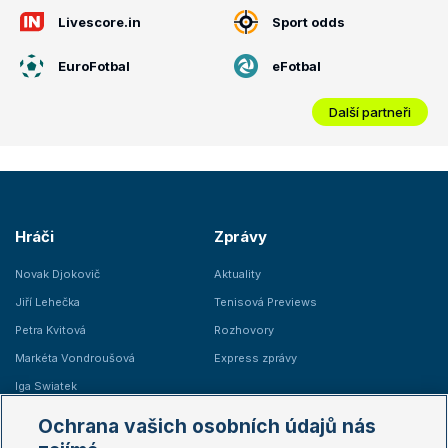
Livescore.in
Sport odds
EuroFotbal
eFotbal
Další partneři
Hráči
Zprávy
Novak Djokovič
Aktuality
Jiří Lehečka
Tenisová Previews
Petra Kvitová
Rozhovory
Markéta Vondroušová
Express zprávy
Iga Swiatek
Marie Bouzková
Ochrana vašich osobních údajů nás
Žebříčky
Kalendář turnajů