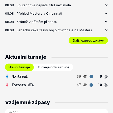
08.08.
Knutsonová největší titul nezískala
08.08.
Přehled Masters v Cincinnati
08.08.
Krádež v přímém přenosu
08.08.
Lehečku čeká těžký boj o čtvrtfinále na Masters
Další expres zprávy
Aktuální turnaje
Hlavní turnaje
Turnaje nižší úrovně
Montreal
$9.4M
9
Toronto WTA
$7.4M
10
Vzájemné zápasy