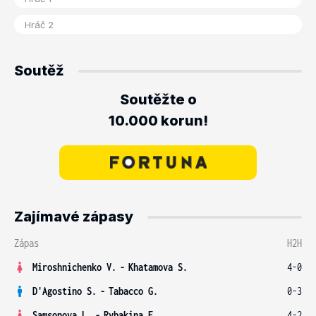
Soutěž
Soutěžte o
10.000 korun!
Zajímavé zápasy
Zápas
H2H
Miroshnichenko V.
-
Khatamova S.
4-0
D'Agostino S.
-
Tabacco G.
0-3
Samsonova L.
-
Rybakina E.
4-2