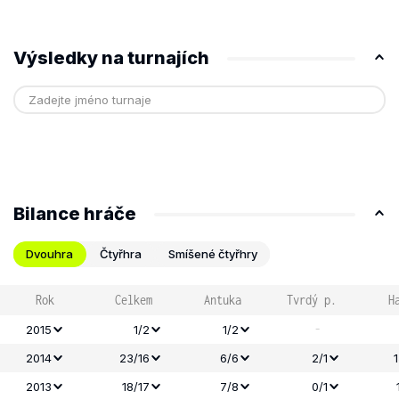
Výsledky na turnajích
Bilance hráče
Dvouhra
Čtyřhra
Smíšené čtyřhry
Rok
Celkem
Antuka
Tvrdý p.
H
-
2015
1/2
1/2
2014
23/16
6/6
2/1
2013
18/17
7/8
0/1