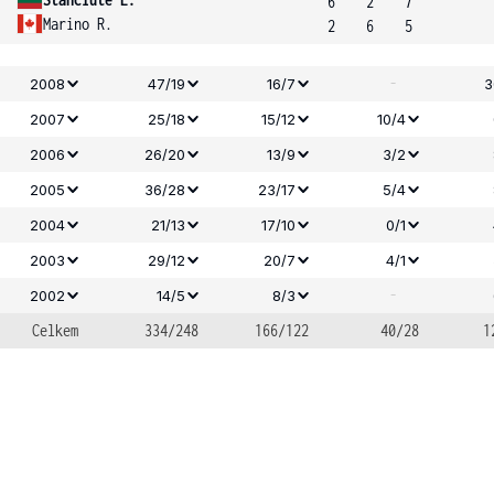
6
2
7
Marino R.
2
6
5
-
2008
47/19
16/7
3
2007
25/18
15/12
10/4
2006
26/20
13/9
3/2
2005
36/28
23/17
5/4
2004
21/13
17/10
0/1
2003
29/12
20/7
4/1
-
2002
14/5
8/3
Celkem
334/248
166/122
40/28
1