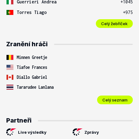
Guerrieri Andrea
+1045
Torres Tiago
+975
Celý žebříček
Zranění hráči
Minnen Greetje
Tiafoe Frances
Diallo Gabriel
Tararudee Lanlana
Celý seznam
Partneři
Live výsledky
Zprávy