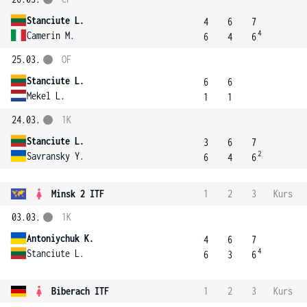
Stanciute L.
4
6
7
4
Camerin M.
6
4
6
25.03.
OF
Stanciute L.
6
6
Mekel L.
1
1
24.03.
1K
Stanciute L.
3
6
7
2
Savransky Y.
6
4
6
Minsk 2 ITF
1
2
3
Kurs
03.03.
1K
Antoniychuk K.
4
6
7
4
Stanciute L.
6
3
6
Biberach ITF
1
2
3
Kurs