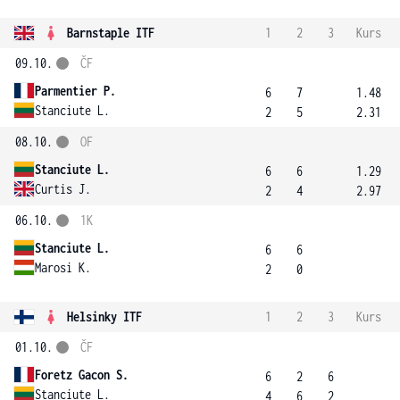
Barnstaple ITF
1
2
3
Kurs
09.10.
ČF
Parmentier P.
6
7
1.48
Stanciute L.
2
5
2.31
08.10.
OF
Stanciute L.
6
6
1.29
Curtis J.
2
4
2.97
06.10.
1K
Stanciute L.
6
6
Marosi K.
2
0
Helsinky ITF
1
2
3
Kurs
01.10.
ČF
Foretz Gacon S.
6
2
6
Stanciute L.
4
6
2