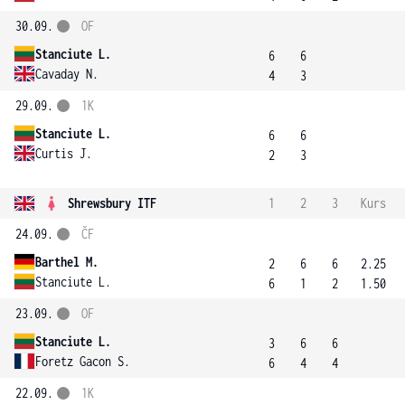
30.09.
OF
Stanciute L.
6
6
Cavaday N.
4
3
29.09.
1K
Stanciute L.
6
6
Curtis J.
2
3
Shrewsbury ITF
1
2
3
Kurs
24.09.
ČF
Barthel M.
2
6
6
2.25
Stanciute L.
6
1
2
1.50
23.09.
OF
Stanciute L.
3
6
6
Foretz Gacon S.
6
4
4
22.09.
1K