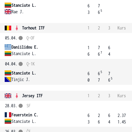
Stanciute L.
6
7
5
Rae J.
3
6
Torhout ITF
1
2
3
Kurs
05.04.
Q-OF
Daniilidou E.
1
7
6
7
Stanciute L.
6
6
4
04.04.
Q-1K
5
Stanciute L.
6
6
7
5
Tinjic J.
0
7
6
Jersey ITF
1
2
3
Kurs
28.03.
SF
Feuerstein C.
6
2
6
2.37
Stanciute L.
3
6
4
1.45
26.03.
ČF