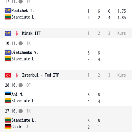
17.11.
1K
Poutchek T.
1
6
6
1.75
Stanciute L.
6
2
4
1.85
Minsk ITF
1
2
3
Kurs
10.11.
1K
Diatchenko V.
6
6
Stanciute L.
3
4
Istanbul - Ted ITF
1
2
3
Kurs
28.10.
OF
Ani M.
6
6
Stanciute L.
4
4
27.10.
1K
Stanciute L.
6
6
Ghadri J.
2
1