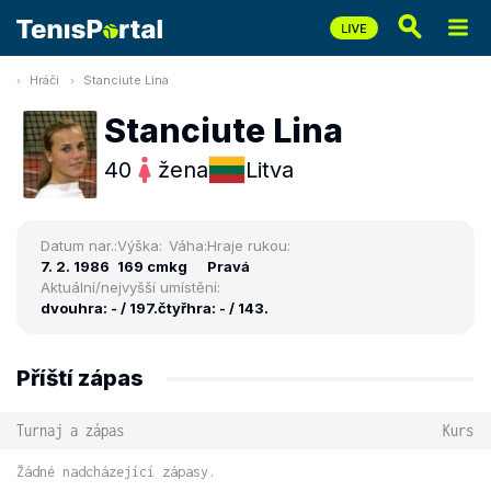
Hráči
Stanciute Lina
Stanciute Lina
40
žena
Litva
Datum nar.:
Výška:
Váha:
Hraje rukou:
7. 2. 1986
169 cm
kg
Pravá
Aktuální/nejvyšší umístění:
dvouhra: - / 197.
čtyřhra: - / 143.
Příští zápas
Turnaj a zápas
Kurs
Žádné nadcházející zápasy.