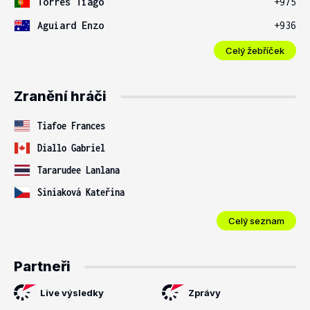
Torres Tiago
+975
Aguiard Enzo
+936
Celý žebříček
Zranění hráči
Tiafoe Frances
Diallo Gabriel
Tararudee Lanlana
Siniaková Kateřina
Celý seznam
Partneři
Live výsledky
Zprávy