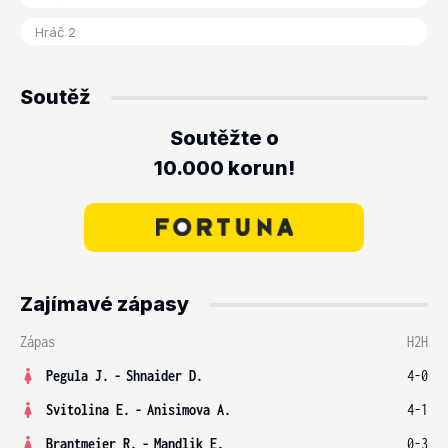
Soutěž
Soutěžte o
10.000 korun!
Zajímavé zápasy
Zápas
H2H
Pegula J.
-
Shnaider D.
4-0
Svitolina E.
-
Anisimova A.
4-1
Brantmeier R.
-
Mandlik E.
0-3