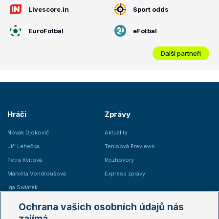
Livescore.in
Sport odds
EuroFotbal
eFotbal
Další partneři
Hráči
Zprávy
Novak Djokovič
Aktuality
Jiří Lehečka
Tenisová Previews
Petra Kvitová
Rozhovory
Markéta Vondroušová
Express zprávy
Iga Swiatek
Marie Bouzková
Ochrana vašich osobních údajů nás
Žebříčky
Kalendář turnajů
zajímá