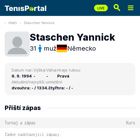
Hráči
Staschen Yannick
Staschen Yannick
31
muž
Německo
Datum nar.:
Výška:
Váha:
Hraje rukou:
6. 9. 1994
-
-
Pravá
Aktuální/nejvyšší umístění:
dvouhra: - / 1334.
čtyřhra: - / -
Příští zápas
Turnaj a zápas
Kurs
Žádné nadcházející zápasy.