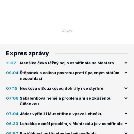
Expres zprávy
11:37
Menšíka čeká těžký boj o osmifinále na Masters
09:04
Štěpánek s volbou povrchu proti Spojeným státům
nesouhlasí
07:15
Nosková s Bouzkovou dohrály i ve čtyřhře
07:08
Sabalenková neměla problém ani se zkušenou
Číňankou
07:04
Jódar vyřídil i Musettiho a vyzve Lehečku
06:33
Lehečka neměl problém, v Montrealu je v osmifinále
05:57
Bartůňková po třísetovém boji podlehla