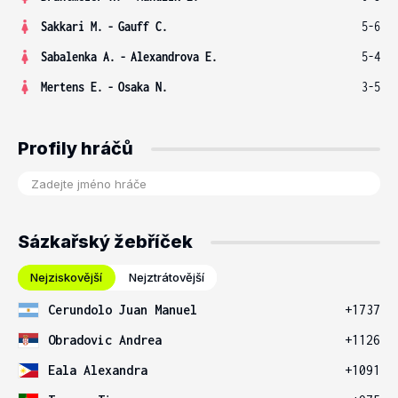
Sakkari M.
-
Gauff C.
5-6
Sabalenka A.
-
Alexandrova E.
5-4
Mertens E.
-
Osaka N.
3-5
Profily hráčů
Sázkařský žebříček
Nejziskovější
Nejztrátovější
Cerundolo Juan Manuel
+1737
Obradovic Andrea
+1126
Eala Alexandra
+1091