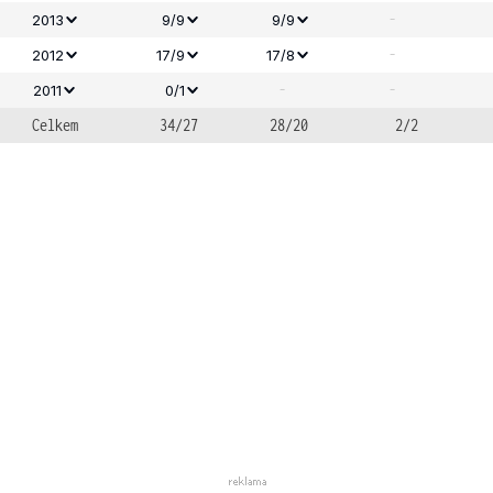
-
2013
9/9
9/9
-
2012
17/9
17/8
-
-
2011
0/1
Celkem
34/27
28/20
2/2