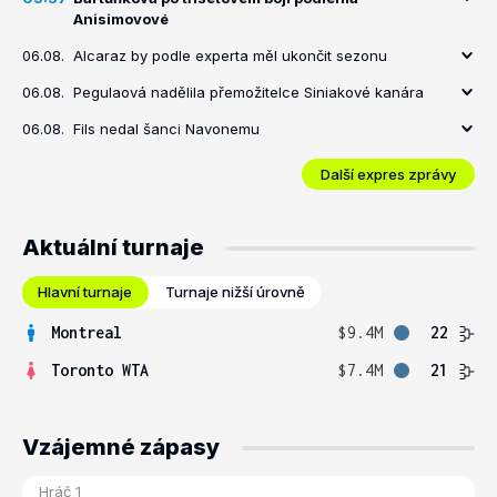
Anisimovové
06.08.
Alcaraz by podle experta měl ukončit sezonu
06.08.
Pegulaová nadělila přemožitelce Siniakové kanára
06.08.
Fils nedal šanci Navonemu
Další expres zprávy
Aktuální turnaje
Hlavní turnaje
Turnaje nižší úrovně
Montreal
$9.4M
22
Toronto WTA
$7.4M
21
Vzájemné zápasy