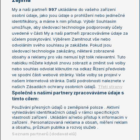
My a naši partneři
997
ukládáme do vašeho zařízení
Žebříček ATP (muži)
Australian Open
osobní údaje, jako jsou údaje o prohlížení nebo jedinečné
Žebříček WTA (ženy)
French Open
identifikátory, a máme k nim přístup. Výběr Souhlasím
umožňuje, aby sledovací technologie podporovaly účely
Sázkařský žebříček
Wimbledon
uvedené v části My a naši partneři zpracováváme údaje za
US Open
účelem poskytování. Výběrem Zamítnout vše nebo
odvoláním svého souhlasu je zakážete. Pokud jsou
Turnaj mistrů
sledovací technologie zakázány, některé zobrazené
Turnaj mistryň
obsahy a reklamy pro vás nemusí být tolik relevantní. Tuto
Aktualní trendy
nabídku můžete kdykoli znovu zobrazit a změnit své volby
nebo souhlas odvolat kliknutím na odkaz Řízení předvoleb
ve spodní části webové stránky. Vaše volby se projeví v
Fotbalové přestupy
našem Internetová stránka. Další podrobnosti naleznete v
Livesport Daily
našich Zásadách ochrany osobních údajů.
Třetí strany
Společně s našimi partnery zpracováváme údaje s
LS Prague Open
tímto cílem:
Používání přesných údajů o zeměpisné poloze . Aktivní
vyhledávání identifikačních údajů v rámci specifických
vlastností zařízení . Ukládání a/nebo přístup k informacím v
Podmínky užití
Nastavení soukromí
zařízení . Personalizovaná reklama a obsah, měření reklam
GDPR a žurnalistika
Reklama
a obsahu, průzkum publika a rozvoj služeb .
Informace o zpracování osobních
Kontakt
Seznam partnerů (dodavatelů)
údajů
Tiráž