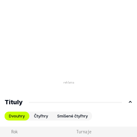
Tituly
Dvouhry
Čtyřhry
Smíšené čtyřhry
Rok
Turnaje