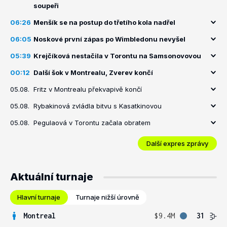
soupeři
06:26
Menšík se na postup do třetího kola nadřel
06:05
Noskové první zápas po Wimbledonu nevyšel
05:39
Krejčíková nestačila v Torontu na Samsonovovou
00:12
Další šok v Montrealu, Zverev končí
05.08.
Fritz v Montrealu překvapivě končí
05.08.
Rybakinová zvládla bitvu s Kasatkinovou
05.08.
Pegulaová v Torontu začala obratem
Další expres zprávy
Aktuální turnaje
Hlavní turnaje
Turnaje nižší úrovně
Montreal
$9.4M
31