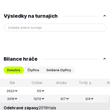
Výsledky na turnajích
Bilance hráče
Dvouhra
Čtyřhra
Smíšené čtyřhry
Rok
Celkem
Antuka
Tvrdý p.
H
-
-
2022
1/0
2019
12/12
9/7
3/4
Odehrané zápasy
2019
Hala