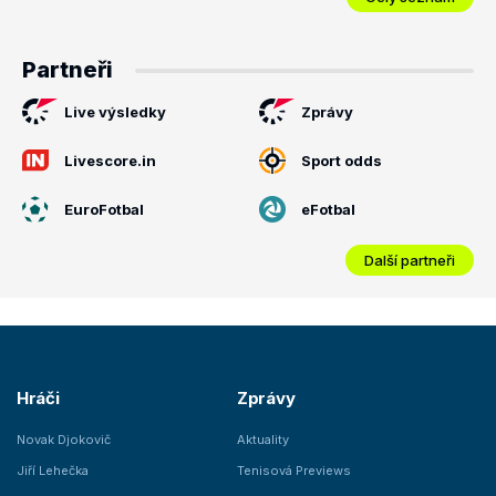
Partneři
Live výsledky
Zprávy
Livescore.in
Sport odds
EuroFotbal
eFotbal
Další partneři
Hráči
Zprávy
Novak Djokovič
Aktuality
Jiří Lehečka
Tenisová Previews