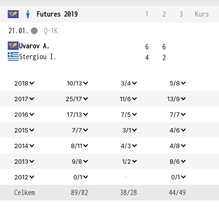
Futures 2019
1
2
3
Kurs
21.01.
Q-1K
Uvarov A.
6
6
Stergiou I.
4
2
2018
10/13
3/4
5/8
2017
25/17
11/6
13/9
2016
17/13
7/5
7/7
2015
7/7
3/1
4/6
2014
8/11
4/3
4/8
2013
9/8
1/2
8/6
-
2012
0/1
0/1
Celkem
89/82
38/28
44/49