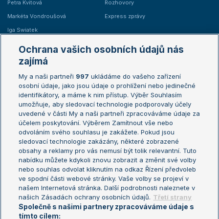
Petra Kvitová
Rozhovory
Markéta Vondroušová
Express zprávy
Iga Swiatek
Marie Bouzková
Ochrana vašich osobních údajů nás
Žebříčky
Kalendář turnajů
zajímá
My a naši partneři
997
ukládáme do vašeho zařízení
Žebříček ATP (muži)
Australian Open
osobní údaje, jako jsou údaje o prohlížení nebo jedinečné
Žebříček WTA (ženy)
French Open
identifikátory, a máme k nim přístup. Výběr Souhlasím
umožňuje, aby sledovací technologie podporovaly účely
Sázkařský žebříček
Wimbledon
uvedené v části My a naši partneři zpracováváme údaje za
US Open
účelem poskytování. Výběrem Zamítnout vše nebo
odvoláním svého souhlasu je zakážete. Pokud jsou
Turnaj mistrů
sledovací technologie zakázány, některé zobrazené
Turnaj mistryň
obsahy a reklamy pro vás nemusí být tolik relevantní. Tuto
Aktualní trendy
nabídku můžete kdykoli znovu zobrazit a změnit své volby
nebo souhlas odvolat kliknutím na odkaz Řízení předvoleb
ve spodní části webové stránky. Vaše volby se projeví v
Fotbalové přestupy
našem Internetová stránka. Další podrobnosti naleznete v
Livesport Daily
našich Zásadách ochrany osobních údajů.
Třetí strany
Společně s našimi partnery zpracováváme údaje s
LS Prague Open
tímto cílem: