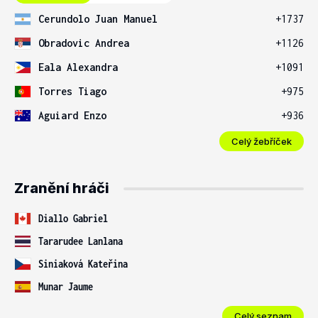
Cerundolo Juan Manuel
+1737
Obradovic Andrea
+1126
Eala Alexandra
+1091
Torres Tiago
+975
Aguiard Enzo
+936
Celý žebříček
Zranění hráči
Diallo Gabriel
Tararudee Lanlana
Siniaková Kateřina
Munar Jaume
Celý seznam