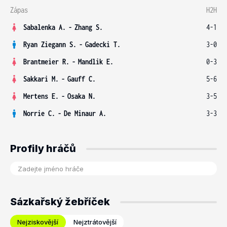
Zápas
H2H
Sabalenka A.
-
Zhang S.
4-1
Ryan Ziegann S.
-
Gadecki T.
3-0
Brantmeier R.
-
Mandlik E.
0-3
Sakkari M.
-
Gauff C.
5-6
Mertens E.
-
Osaka N.
3-5
Norrie C.
-
De Minaur A.
3-3
Profily hráčů
Sázkařský žebříček
Nejziskovější
Nejztrátovější