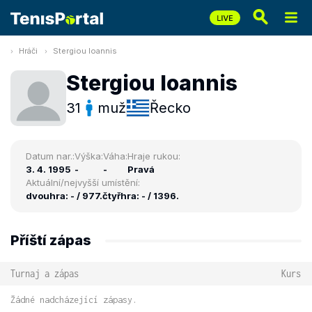
Hráči
Stergiou Ioannis
Stergiou Ioannis
31
muž
Řecko
Datum nar.:
Výška:
Váha:
Hraje rukou:
3. 4. 1995
-
-
Pravá
Aktuální/nejvyšší umístění:
dvouhra: - / 977.
čtyřhra: - / 1396.
Příští zápas
Turnaj a zápas
Kurs
Žádné nadcházející zápasy.