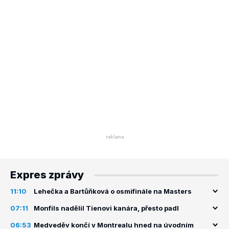
Expres zprávy
11:10
Lehečka a Bartůňková o osmifinále na Masters
07:11
Monfils nadělil Tienovi kanára, přesto padl
06:53
Medveděv končí v Montrealu hned na úvodním