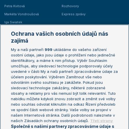
Petra Kvitová
Rozhovory
Markéta Vondroušová
Express zprávy
Iga Swiatek
Marie Bouzková
Ochrana vašich osobních údajů nás
Žebříčky
Kalendář turnajů
zajímá
My a naši partneři
999
ukládáme do vašeho zařízení
Žebříček ATP (muži)
Australian Open
osobní údaje, jako jsou údaje o prohlížení nebo jedinečné
Žebříček WTA (ženy)
French Open
identifikátory, a máme k nim přístup. Výběr Souhlasím
umožňuje, aby sledovací technologie podporovaly účely
Sázkařský žebříček
Wimbledon
uvedené v části My a naši partneři zpracováváme údaje za
US Open
účelem poskytování. Výběrem Zamítnout vše nebo
odvoláním svého souhlasu je zakážete. Pokud jsou
Turnaj mistrů
sledovací technologie zakázány, některé zobrazené
Turnaj mistryň
obsahy a reklamy pro vás nemusí být tolik relevantní. Tuto
Aktualní trendy
nabídku můžete kdykoli znovu zobrazit a změnit své volby
nebo souhlas odvolat kliknutím na odkaz Řízení předvoleb
ve spodní části webové stránky. Vaše volby se projeví v
Fotbalové přestupy
našem Internetová stránka. Další podrobnosti naleznete v
Livesport Daily
našich Zásadách ochrany osobních údajů.
Třetí strany
Společně s našimi partnery zpracováváme údaje s
LS Prague Open