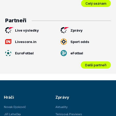
Celý seznam
Partneři
Live výsledky
Zprávy
Livescore.in
Sport odds
EuroFotbal
eFotbal
Další partneři
Hráči
Zprávy
Novak Djokovič
Aktuality
Jiří Lehečka
Tenisová Previews