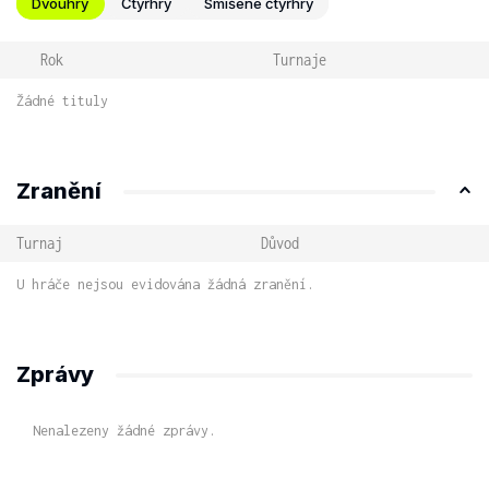
Dvouhry
Čtyřhry
Smíšené čtyřhry
Rok
Turnaje
Žádné tituly
Zranění
Turnaj
Důvod
U hráče nejsou evidována žádná zranění.
Zprávy
Nenalezeny žádné zprávy.