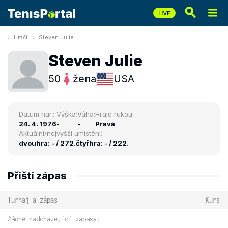
Hráči
Steven Julie
Steven Julie
50
žena
USA
Datum nar.:
Výška:
Váha:
Hraje rukou:
24. 4. 1976
-
-
Pravá
Aktuální/nejvyšší umístění:
dvouhra: - / 272.
čtyřhra: - / 222.
Příští zápas
Turnaj a zápas
Kurs
Žádné nadcházející zápasy.