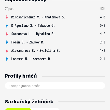
Zápas
H2H
Miroshnichenko V.
-
Khatamova S.
4-0
D'Agostino S.
-
Tabacco G.
0-3
Samsonova L.
-
Rybakina E.
4-2
Fomin S.
-
Zhukov M.
2-3
Alexandrova E.
-
Svitolina E.
1-3
Lootsma N.
-
Koenders R.
2-1
Profily hráčů
Sázkařský žebříček