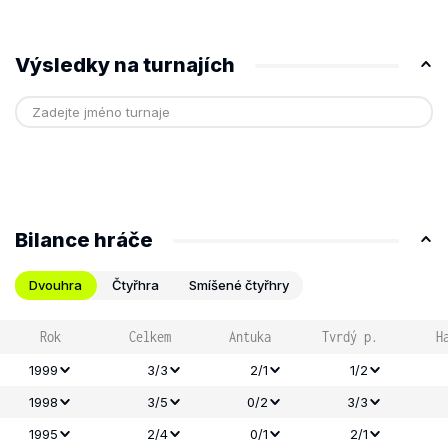
Výsledky na turnajích
Bilance hráče
Dvouhra
Čtyřhra
Smíšené čtyřhry
Rok
Celkem
Antuka
Tvrdý p.
H
1999
3/3
2/1
1/2
1998
3/5
0/2
3/3
1995
2/4
0/1
2/1