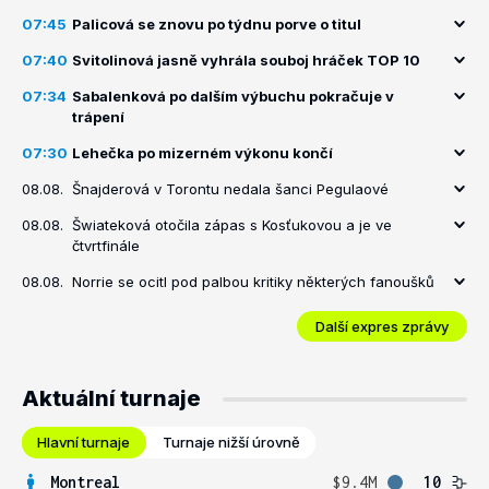
07:45
Palicová se znovu po týdnu porve o titul
07:40
Svitolinová jasně vyhrála souboj hráček TOP 10
07:34
Sabalenková po dalším výbuchu pokračuje v
trápení
07:30
Lehečka po mizerném výkonu končí
08.08.
Šnajderová v Torontu nedala šanci Pegulaové
08.08.
Šwiateková otočila zápas s Kosťukovou a je ve
čtvrtfinále
08.08.
Norrie se ocitl pod palbou kritiky některých fanoušků
Další expres zprávy
Aktuální turnaje
Hlavní turnaje
Turnaje nižší úrovně
Montreal
$9.4M
10