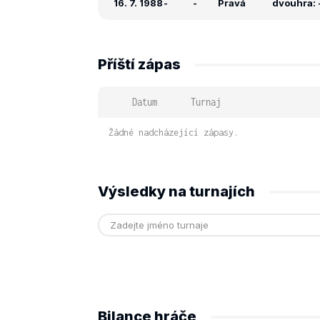
16. 7. 1988
-
-
Pravá
dvouhra: -
Příští zápas
Datum
Turnaj
Žádné nadcházející zápasy.
Výsledky na turnajích
Bilance hráče