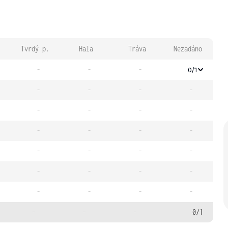
Tvrdý p.
Hala
Tráva
Nezadáno
-
-
-
0/1
-
-
-
-
-
-
-
-
-
-
-
-
-
-
-
-
-
-
-
-
-
-
-
-
-
-
-
0/1