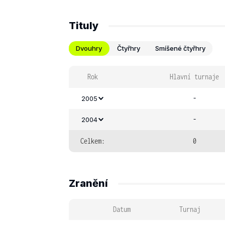
Tituly
Dvouhry
Čtyřhry
Smíšené čtyřhry
Rok
Hlavní turnaje
-
2005
-
2004
Celkem:
0
Zranění
Datum
Turnaj