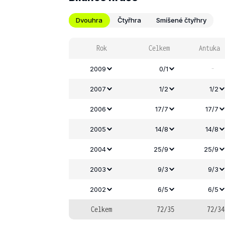
Dvouhra
Čtyřhra
Smíšené čtyřhry
Rok
Celkem
Antuka
-
2009
0/1
2007
1/2
1/2
2006
17/7
17/7
2005
14/8
14/8
2004
25/9
25/9
2003
9/3
9/3
2002
6/5
6/5
Celkem
72/35
72/34