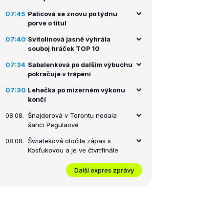
07:45
Palicová se znovu po týdnu
porve o titul
07:40
Svitolinová jasně vyhrála
souboj hráček TOP 10
07:34
Sabalenková po dalším výbuchu
pokračuje v trápení
07:30
Lehečka po mizerném výkonu
končí
08.08.
Šnajderová v Torontu nedala
šanci Pegulaové
08.08.
Šwiateková otočila zápas s
Kosťukovou a je ve čtvrtfinále
Další expres zprávy