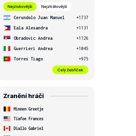
Nejziskovější
Nejztrátovější
Cerundolo Juan Manuel
+1737
Eala Alexandra
+1131
Obradovic Andrea
+1126
Guerrieri Andrea
+1045
Torres Tiago
+975
Celý žebříček
Zranění hráči
Minnen Greetje
Tiafoe Frances
Diallo Gabriel