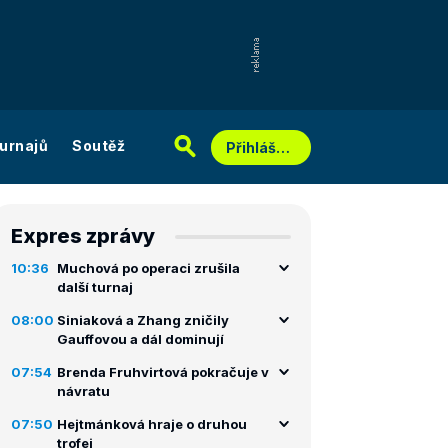
urnajů
Soutěž
Přihlášení
Expres zprávy
10:36
Muchová po operaci zrušila
další turnaj
08:00
Siniaková a Zhang zničily
Gauffovou a dál dominují
07:54
Brenda Fruhvirtová pokračuje v
návratu
07:50
Hejtmánková hraje o druhou
trofej