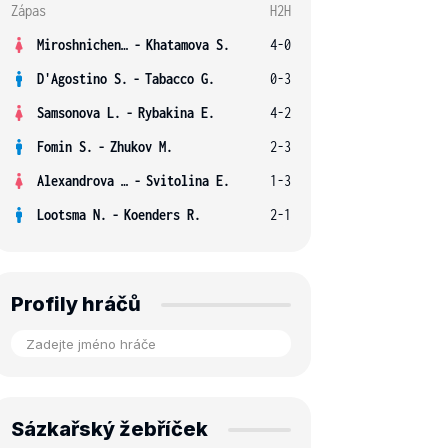
Zápas
H2H
Miroshnichenko V.
-
Khatamova S.
4-0
D'Agostino S.
-
Tabacco G.
0-3
Samsonova L.
-
Rybakina E.
4-2
Fomin S.
-
Zhukov M.
2-3
Alexandrova E.
-
Svitolina E.
1-3
Lootsma N.
-
Koenders R.
2-1
Profily hráčů
Sázkařský žebříček