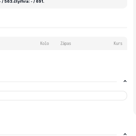
 / 563.
čtyřhra: - / 691.
Kolo
Zápas
Kurs