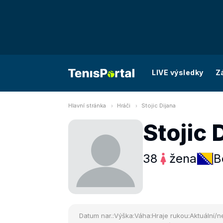
LIVE výsledky
Z
Hlavní stránka
Hráči
Stojic Dijana
Stojic 
38
žena
B
Datum nar.:
Výška:
Váha:
Hraje rukou:
Aktuální/ne