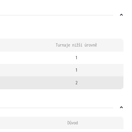
Turnaje nižší úrovně
1
1
2
Důvod