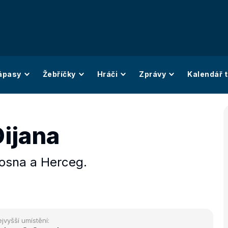
ápasy
Žebříčky
Hráči
Zprávy
Kalendář t
Dijana
osna a Herceg.
jvyšší umístění: