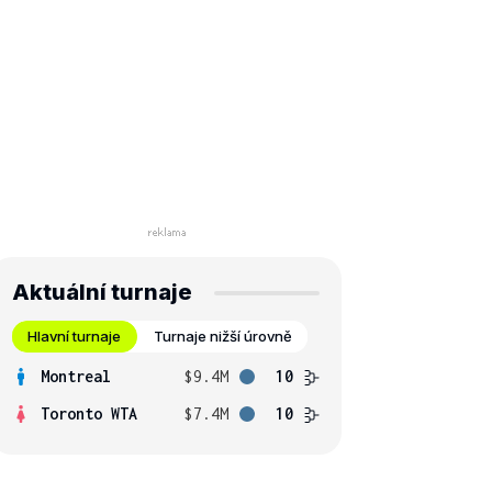
Aktuální turnaje
Hlavní turnaje
Turnaje nižší úrovně
Montreal
$9.4M
10
Toronto WTA
$7.4M
10