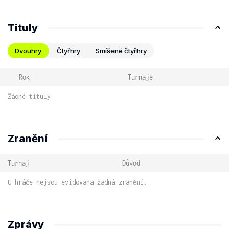
Tituly
Dvouhry
Čtyřhry
Smíšené čtyřhry
Rok
Turnaje
Žádné tituly
Zranění
Turnaj
Důvod
U hráče nejsou evidována žádná zranění.
Zprávy