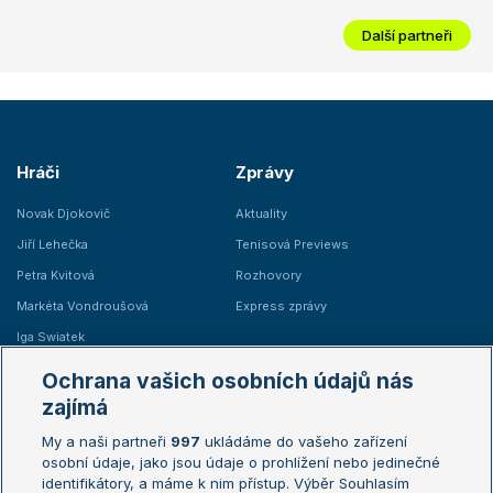
Další partneři
Hráči
Zprávy
Novak Djokovič
Aktuality
Jiří Lehečka
Tenisová Previews
Petra Kvitová
Rozhovory
Markéta Vondroušová
Express zprávy
Iga Swiatek
Marie Bouzková
Ochrana vašich osobních údajů nás
Žebříčky
Kalendář turnajů
zajímá
My a naši partneři
997
ukládáme do vašeho zařízení
Žebříček ATP (muži)
Australian Open
osobní údaje, jako jsou údaje o prohlížení nebo jedinečné
Žebříček WTA (ženy)
French Open
identifikátory, a máme k nim přístup. Výběr Souhlasím