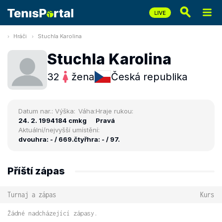
Hráči
Stuchla Karolina
Stuchla Karolina
32
žena
Česká republika
Datum nar.:
Výška:
Váha:
Hraje rukou:
24. 2. 1994
184 cm
kg
Pravá
Aktuální/nejvyšší umístění:
dvouhra: - / 669.
čtyřhra: - / 97.
Příští zápas
Turnaj a zápas
Kurs
Žádné nadcházející zápasy.