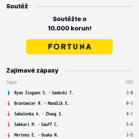
Soutěž
Soutěžte o
10.000 korun!
Zajímavé zápasy
Zápas
H2H
Ryan Ziegann S.
-
Gadecki T.
3-0
Brantmeier R.
-
Mandlik E.
0-3
Sabalenka A.
-
Zhang S.
4-1
Sakkari M.
-
Gauff C.
5-6
Mertens E.
-
Osaka N.
3-5