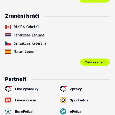
Zranění hráči
Diallo Gabriel
Tararudee Lanlana
Siniaková Kateřina
Munar Jaume
Celý seznam
Partneři
Live výsledky
Zprávy
Livescore.in
Sport odds
EuroFotbal
eFotbal