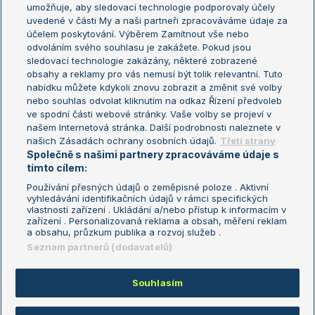
umožňuje, aby sledovací technologie podporovaly účely
Sázkařský žebříček
Wimbledon
uvedené v části My a naši partneři zpracováváme údaje za
US Open
účelem poskytování. Výběrem Zamítnout vše nebo
odvoláním svého souhlasu je zakážete. Pokud jsou
Turnaj mistrů
sledovací technologie zakázány, některé zobrazené
Turnaj mistryň
obsahy a reklamy pro vás nemusí být tolik relevantní. Tuto
Aktualní trendy
nabídku můžete kdykoli znovu zobrazit a změnit své volby
nebo souhlas odvolat kliknutím na odkaz Řízení předvoleb
ve spodní části webové stránky. Vaše volby se projeví v
Fotbalové přestupy
našem Internetová stránka. Další podrobnosti naleznete v
Livesport Daily
našich Zásadách ochrany osobních údajů.
Třetí strany
Společně s našimi partnery zpracováváme údaje s
LS Prague Open
tímto cílem:
Používání přesných údajů o zeměpisné poloze . Aktivní
vyhledávání identifikačních údajů v rámci specifických
vlastností zařízení . Ukládání a/nebo přístup k informacím v
Podmínky užití
Nastavení soukromí
zařízení . Personalizovaná reklama a obsah, měření reklam
GDPR a žurnalistika
Reklama
a obsahu, průzkum publika a rozvoj služeb .
Informace o zpracování osobních
Kontakt
Seznam partnerů (dodavatelů)
údajů
Tiráž
Souhlasím
Copyright © 2008-2026 TenisPortal.cz. Využíváme zpravodajství ČTK.