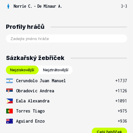
Norrie C.
-
De Minaur A.
3-3
Profily hráčů
Sázkařský žebříček
Nejziskovější
Nejztrátovější
Cerundolo Juan Manuel
+1737
Obradovic Andrea
+1126
Eala Alexandra
+1091
Torres Tiago
+975
Aguiard Enzo
+936
Celý žebříček