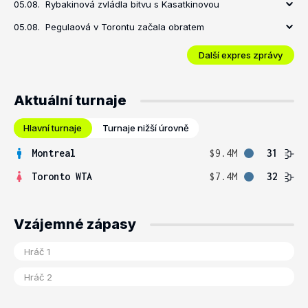
05.08.
Rybakinová zvládla bitvu s Kasatkinovou
05.08.
Pegulaová v Torontu začala obratem
Další expres zprávy
Aktuální turnaje
Hlavní turnaje
Turnaje nižší úrovně
Montreal
$9.4M
31
Toronto WTA
$7.4M
32
Vzájemné zápasy