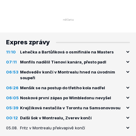
Expres zprávy
11:10
Lehečka a Bartůňková o osmifinále na Masters
07:11
Monfils nadělil Tienovi kanára, přesto padl
06:53
Medveděv končí v Montrealu hned na úvodním
soupeři
06:26
Menšík se na postup do třetího kola nadřel
06:05
Noskové první zápas po Wimbledonu nevyšel
05:39
Krejčíková nestačila v Torontu na Samsonovovou
00:12
Další šok v Montrealu, Zverev končí
05.08.
Fritz v Montrealu překvapivě končí