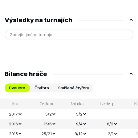
Výsledky na turnajích
Bilance hráče
Dvouhra
Čtyřhra
Smíšené čtyřhry
Rok
Celkem
Antuka
Tvrdý p.
H
-
2017
5/2
5/2
2016
15/6
9/4
6/2
2015
25/21
8/12
2/1