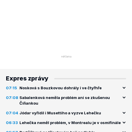
Expres zprávy
07:15
Nosková s Bouzkovou dohrály i ve čtyřhře
07:08
Sabalenková neměla problém ani se zkušenou
Číňankou
07:04
Jódar vyřídil i Musettiho a vyzve Lehečku
06:33
Lehečka neměl problém, v Montrealu je v osmifinále