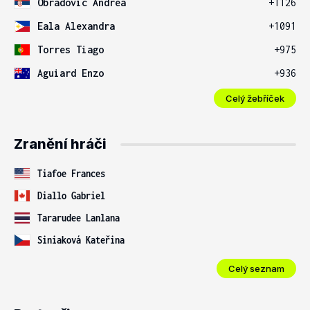
Obradovic Andrea
+1126
Eala Alexandra
+1091
Torres Tiago
+975
Aguiard Enzo
+936
Celý žebříček
Zranění hráči
Tiafoe Frances
Diallo Gabriel
Tararudee Lanlana
Siniaková Kateřina
Celý seznam