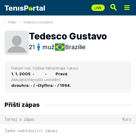
Hráči
Tedesco Gustavo
Tedesco Gustavo
21
muž
Brazílie
Datum nar.:
Výška:
Váha:
Hraje rukou:
1. 1. 2005
-
-
Pravá
Aktuální/nejvyšší umístění:
dvouhra: - / -
čtyřhra: - / 1994.
Příští zápas
Turnaj a zápas
Kurs
Žádné nadcházející zápasy.