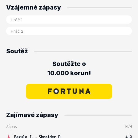
Vzájemné zápasy
Soutěž
Soutěžte o
10.000 korun!
Zajímavé zápasy
Zápas
H2H
Pegula J.
-
Shnaider D.
4-0