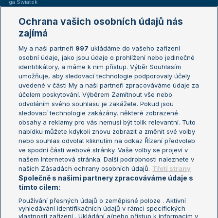
Iga Swiatek
Marie Bouzková
Ochrana vašich osobních údajů nás
Žebříčky
Kalendář turnajů
zajímá
My a naši partneři
997
ukládáme do vašeho zařízení
Žebříček ATP (muži)
Australian Open
osobní údaje, jako jsou údaje o prohlížení nebo jedinečné
Žebříček WTA (ženy)
French Open
identifikátory, a máme k nim přístup. Výběr Souhlasím
umožňuje, aby sledovací technologie podporovaly účely
Sázkařský žebříček
Wimbledon
uvedené v části My a naši partneři zpracováváme údaje za
US Open
účelem poskytování. Výběrem Zamítnout vše nebo
odvoláním svého souhlasu je zakážete. Pokud jsou
Turnaj mistrů
sledovací technologie zakázány, některé zobrazené
Turnaj mistryň
obsahy a reklamy pro vás nemusí být tolik relevantní. Tuto
Aktualní trendy
nabídku můžete kdykoli znovu zobrazit a změnit své volby
nebo souhlas odvolat kliknutím na odkaz Řízení předvoleb
ve spodní části webové stránky. Vaše volby se projeví v
Fotbalové přestupy
našem Internetová stránka. Další podrobnosti naleznete v
Livesport Daily
našich Zásadách ochrany osobních údajů.
Třetí strany
Společně s našimi partnery zpracováváme údaje s
LS Prague Open
tímto cílem:
Používání přesných údajů o zeměpisné poloze . Aktivní
vyhledávání identifikačních údajů v rámci specifických
vlastností zařízení . Ukládání a/nebo přístup k informacím v