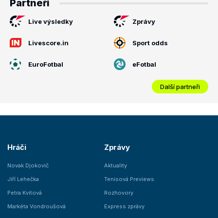
Partneři
Live výsledky
Zprávy
Livescore.in
Sport odds
EuroFotbal
eFotbal
Další partneři
Hráči
Zprávy
Novak Djokovič
Aktuality
Jiří Lehečka
Tenisová Previews
Petra Kvitová
Rozhovory
Markéta Vondroušová
Express zprávy