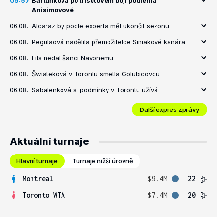
05:57
Bartůňková po třísetovém boji podlehla
Anisimovové
06.08.
Alcaraz by podle experta měl ukončit sezonu
06.08.
Pegulaová nadělila přemožitelce Siniakové kanára
06.08.
Fils nedal šanci Navonemu
06.08.
Šwiateková v Torontu smetla Golubicovou
06.08.
Sabalenková si podmínky v Torontu užívá
Další expres zprávy
Aktuální turnaje
Hlavní turnaje
Turnaje nižší úrovně
Montreal
$9.4M
22
Toronto WTA
$7.4M
20