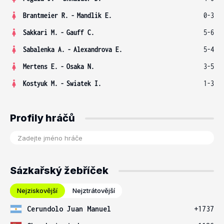
Brantmeier R.
-
Mandlik E.
0-3
Sakkari M.
-
Gauff C.
5-6
Sabalenka A.
-
Alexandrova E.
5-4
Mertens E.
-
Osaka N.
3-5
Kostyuk M.
-
Swiatek I.
1-3
Profily hráčů
Sázkařský žebříček
Nejziskovější
Nejztrátovější
Cerundolo Juan Manuel
+1737