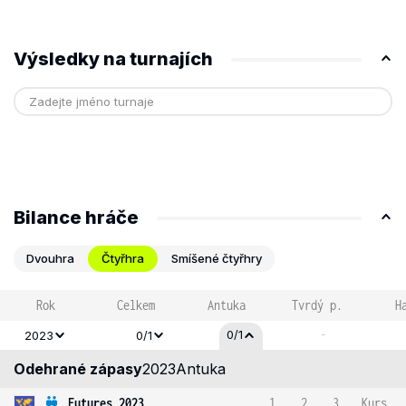
Výsledky na turnajích
Bilance hráče
Dvouhra
Čtyřhra
Smíšené čtyřhry
Rok
Celkem
Antuka
Tvrdý p.
H
-
0/1
2023
0/1
Odehrané zápasy
2023
Antuka
Futures 2023
1
2
3
Kurs