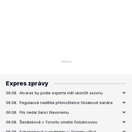
Expres zprávy
06.08.
Alcaraz by podle experta měl ukončit sezonu
06.08.
Pegulaová nadělila přemožitelce Siniakové kanára
06.08.
Fils nedal šanci Navonemu
06.08.
Šwiateková v Torontu smetla Golubicovou
06.08.
Sabalenková si podmínky v Torontu užívá