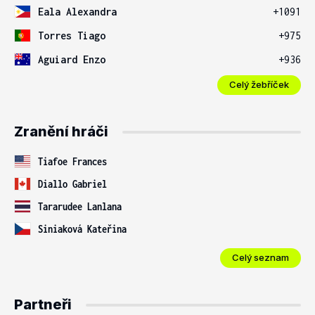
Eala Alexandra
+1091
Torres Tiago
+975
Aguiard Enzo
+936
Celý žebříček
Zranění hráči
Tiafoe Frances
Diallo Gabriel
Tararudee Lanlana
Siniaková Kateřina
Celý seznam
Partneři