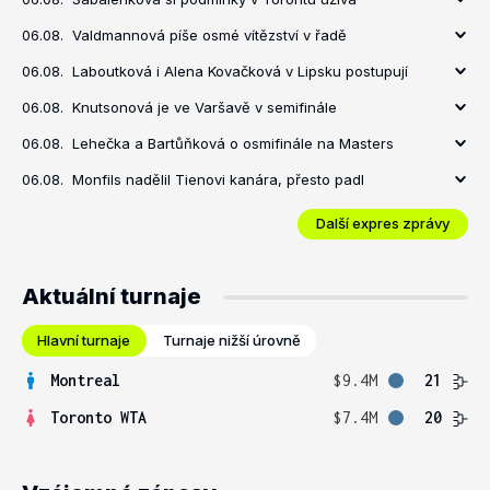
06.08.
Valdmannová píše osmé vítězství v řadě
06.08.
Laboutková i Alena Kovačková v Lipsku postupují
06.08.
Knutsonová je ve Varšavě v semifinále
06.08.
Lehečka a Bartůňková o osmifinále na Masters
06.08.
Monfils nadělil Tienovi kanára, přesto padl
Další expres zprávy
Aktuální turnaje
Hlavní turnaje
Turnaje nižší úrovně
Montreal
$9.4M
21
Toronto WTA
$7.4M
20