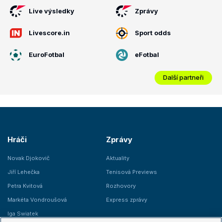
Live výsledky
Zprávy
Livescore.in
Sport odds
EuroFotbal
eFotbal
Další partneři
Hráči
Zprávy
Novak Djokovič
Aktuality
Jiří Lehečka
Tenisová Previews
Petra Kvitová
Rozhovory
Markéta Vondroušová
Express zprávy
Iga Swiatek