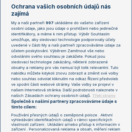
Marie Bouzková
Ochrana vašich osobních údajů nás
Žebříčky
Kalendář turnajů
zajímá
My a naši partneři
997
ukládáme do vašeho zařízení
Žebříček ATP (muži)
Australian Open
osobní údaje, jako jsou údaje o prohlížení nebo jedinečné
Žebříček WTA (ženy)
French Open
identifikátory, a máme k nim přístup. Výběr Souhlasím
umožňuje, aby sledovací technologie podporovaly účely
Sázkařský žebříček
Wimbledon
uvedené v části My a naši partneři zpracováváme údaje za
US Open
účelem poskytování. Výběrem Zamítnout vše nebo
odvoláním svého souhlasu je zakážete. Pokud jsou
Turnaj mistrů
sledovací technologie zakázány, některé zobrazené
Turnaj mistryň
obsahy a reklamy pro vás nemusí být tolik relevantní. Tuto
Aktualní trendy
nabídku můžete kdykoli znovu zobrazit a změnit své volby
nebo souhlas odvolat kliknutím na odkaz Řízení předvoleb
ve spodní části webové stránky. Vaše volby se projeví v
Fotbalové přestupy
našem Internetová stránka. Další podrobnosti naleznete v
Livesport Daily
našich Zásadách ochrany osobních údajů.
Třetí strany
Společně s našimi partnery zpracováváme údaje s
LS Prague Open
tímto cílem:
Používání přesných údajů o zeměpisné poloze . Aktivní
vyhledávání identifikačních údajů v rámci specifických
vlastností zařízení . Ukládání a/nebo přístup k informacím v
Podmínky užití
Nastavení soukromí
zařízení . Personalizovaná reklama a obsah, měření reklam
GDPR a žurnalistika
Reklama