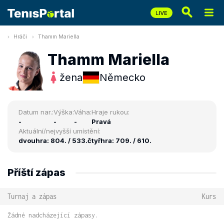
Hráči
Thamm Mariella
Thamm Mariella
žena
Německo
Datum nar.:
Výška:
Váha:
Hraje rukou:
-
-
-
Pravá
Aktuální/nejvyšší umístění:
dvouhra: 804. / 533.
čtyřhra: 709. / 610.
Příští zápas
Turnaj a zápas
Kurs
Žádné nadcházející zápasy.