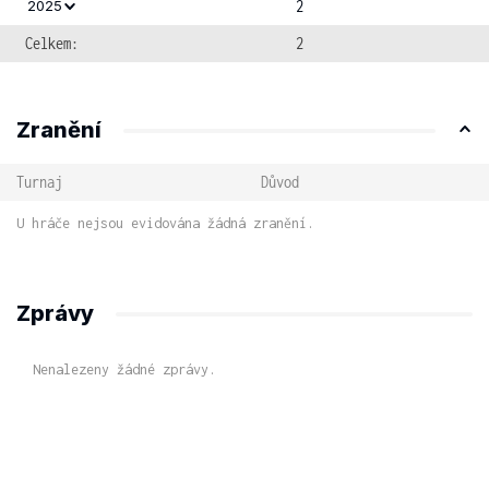
2
2025
Celkem:
2
Zranění
Turnaj
Důvod
U hráče nejsou evidována žádná zranění.
Zprávy
Nenalezeny žádné zprávy.