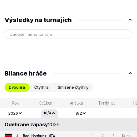
Výsledky na turnajích
Bilance hráče
Dvouhra
Čtyřhra
Smíšené čtyřhry
Rok
Celkem
Antuka
Tvrdý p.
H
-
10/4
2026
8/2
Odehrané zápasy
2026
Bad Homburg WTA
1
2
3
Kurs