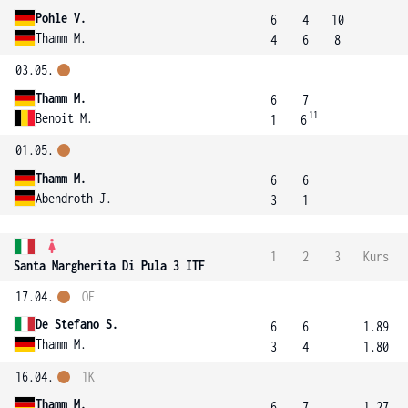
Pohle V.
6
4
10
Thamm M.
4
6
8
03.05.
Thamm M.
6
7
11
Benoit M.
1
6
01.05.
Thamm M.
6
6
Abendroth J.
3
1
1
2
3
Kurs
Santa Margherita Di Pula 3 ITF
17.04.
OF
De Stefano S.
6
6
1.89
Thamm M.
3
4
1.80
16.04.
1K
Thamm M.
6
7
1.27