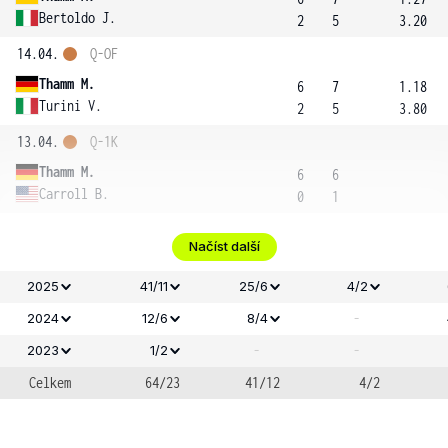
Bertoldo J.
2
5
3.20
14.04.
Q-OF
Thamm M.
6
7
1.18
Turini V.
2
5
3.80
13.04.
Q-1K
Thamm M.
6
6
Carroll B.
0
1
Načíst další
2025
41/11
25/6
4/2
-
2024
12/6
8/4
-
-
2023
1/2
Celkem
64/23
41/12
4/2