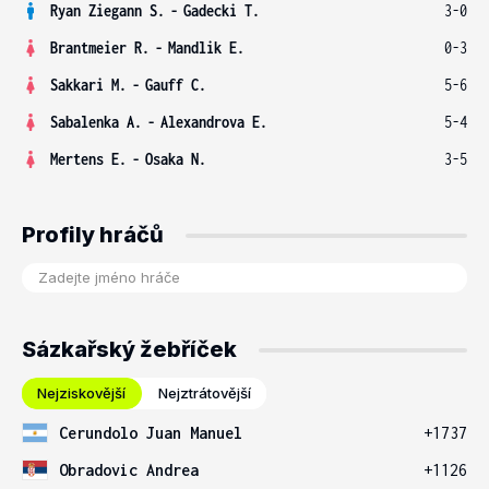
Ryan Ziegann S.
-
Gadecki T.
3-0
Brantmeier R.
-
Mandlik E.
0-3
Sakkari M.
-
Gauff C.
5-6
Sabalenka A.
-
Alexandrova E.
5-4
Mertens E.
-
Osaka N.
3-5
Profily hráčů
Sázkařský žebříček
Nejziskovější
Nejztrátovější
Cerundolo Juan Manuel
+1737
Obradovic Andrea
+1126