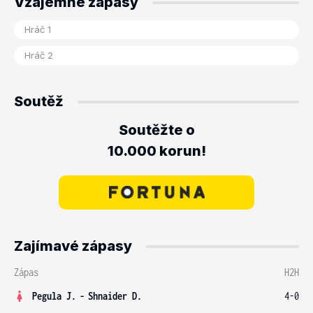
Vzájemné zápasy
Soutěž
Soutěžte o
10.000 korun!
Zajímavé zápasy
Zápas
H2H
Pegula J.
-
Shnaider D.
4-0