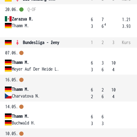
20.06.
Q-OF
Zarazua R.
6
7
1.21
4
Thamm M.
3
6
3.93
Bundesliga - ženy
1
2
3
Kurs
07.06.
Thamm M.
6
3
10
Meyer Auf Der Heide L.
3
6
4
16.05.
Thamm M.
6
2
10
Charvatova N.
2
6
4
14.05.
Thamm M.
6
6
Buchwald H.
3
3
10.05.