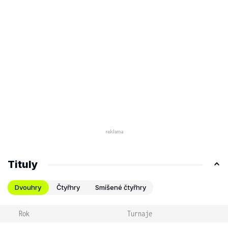
Tituly
Dvouhry
Čtyřhry
Smíšené čtyřhry
Rok
Turnaje