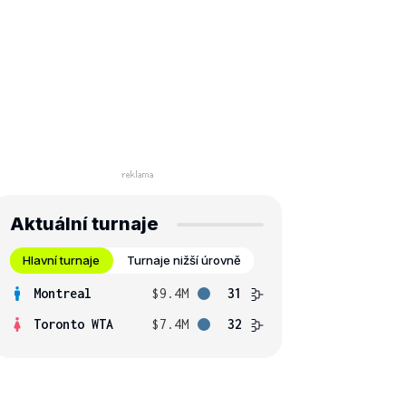
Aktuální turnaje
Hlavní turnaje
Turnaje nižší úrovně
Montreal
$9.4M
31
Toronto WTA
$7.4M
32