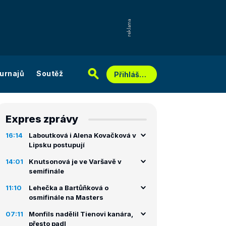
urnajů
Soutěž
Přihlášení
Expres zprávy
16:14
Laboutková i Alena Kovačková v
Lipsku postupují
14:01
Knutsonová je ve Varšavě v
semifinále
11:10
Lehečka a Bartůňková o
osmifinále na Masters
07:11
Monfils nadělil Tienovi kanára,
přesto padl