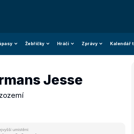
ápasy
Žebříčky
Hráči
Zprávy
Kalendář t
rmans Jesse
izozemí
jvyšší umístění: