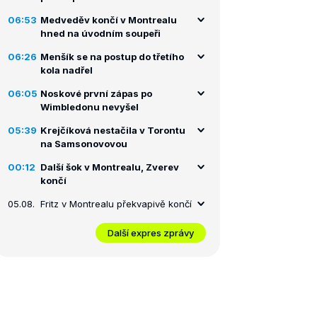
06:53
Medveděv končí v Montrealu
hned na úvodním soupeři
06:26
Menšík se na postup do třetího
kola nadřel
06:05
Noskové první zápas po
Wimbledonu nevyšel
05:39
Krejčíková nestačila v Torontu
na Samsonovovou
00:12
Další šok v Montrealu, Zverev
končí
05.08.
Fritz v Montrealu překvapivě končí
Další expres zprávy