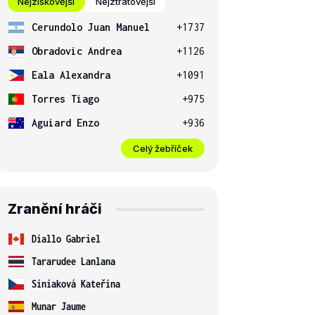
Nejziskovější
Nejztrátovější
Cerundolo Juan Manuel
+1737
Obradovic Andrea
+1126
Eala Alexandra
+1091
Torres Tiago
+975
Aguiard Enzo
+936
Celý žebříček
Zranění hráči
Diallo Gabriel
Tararudee Lanlana
Siniaková Kateřina
Munar Jaume