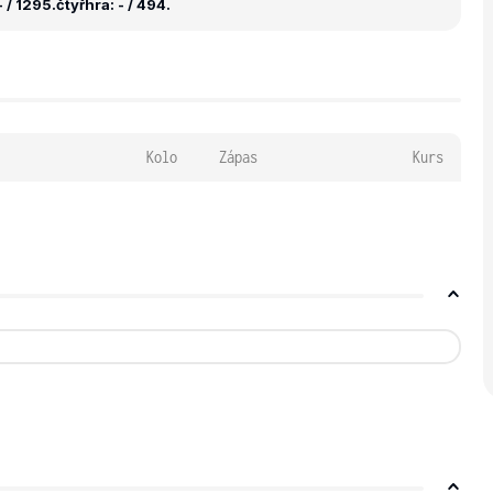
 / 1295.
čtyřhra: - / 494.
Kolo
Zápas
Kurs