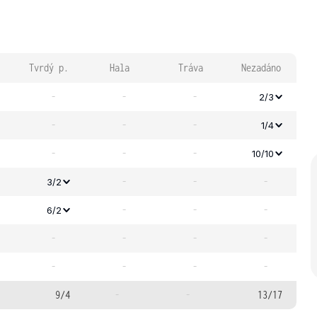
Tvrdý p.
Hala
Tráva
Nezadáno
-
-
-
2/3
-
-
-
1/4
-
-
-
10/10
-
-
-
3/2
-
-
-
6/2
-
-
-
-
-
-
-
-
9/4
-
-
13/17