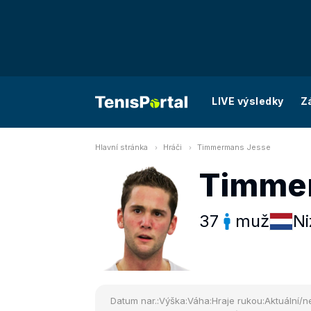
LIVE výsledky
Z
Hlavní stránka
Hráči
Timmermans Jesse
Timme
37
muž
N
Datum nar.:
Výška:
Váha:
Hraje rukou:
Aktuální/ne