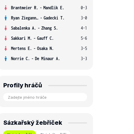
Brantmeier R.
-
Mandlik E.
0-3
Ryan Ziegann S.
-
Gadecki T.
3-0
Sabalenka A.
-
Zhang S.
4-1
Sakkari M.
-
Gauff C.
5-6
Mertens E.
-
Osaka N.
3-5
Norrie C.
-
De Minaur A.
3-3
Profily hráčů
Sázkařský žebříček