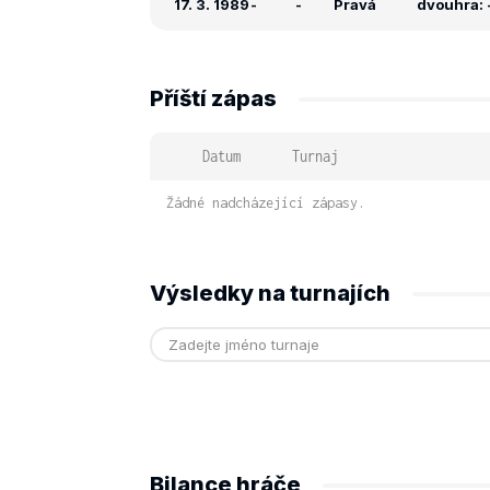
17. 3. 1989
-
-
Pravá
dvouhra: -
Příští zápas
Datum
Turnaj
Žádné nadcházející zápasy.
Výsledky na turnajích
Bilance hráče