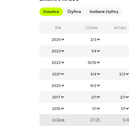
Dvouhra
Čtyřhra
Smíšené čtyřhry
Rok
Celkem
Antuka
-
2025
2/3
-
2023
1/4
-
2022
10/10
2021
5/4
2/2
-
2020
6/2
2017
2/1
2/1
2015
1/1
1/1
Celkem
27/25
5/4