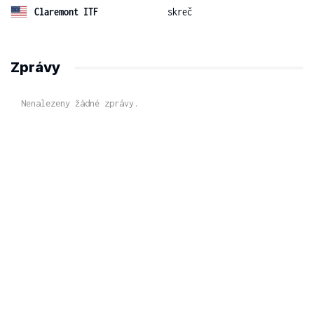
Claremont ITF
skreč
Zprávy
Nenalezeny žádné zprávy.