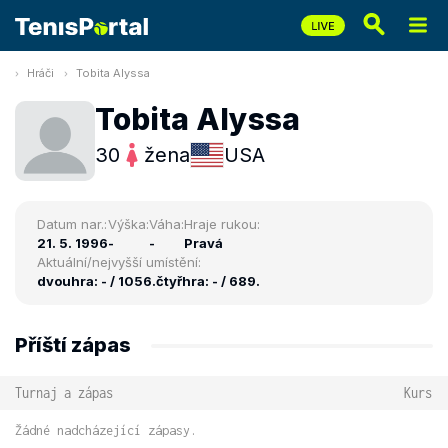
Hráči
Tobita Alyssa
Tobita Alyssa
30
žena
USA
Datum nar.:
Výška:
Váha:
Hraje rukou:
21. 5. 1996
-
-
Pravá
Aktuální/nejvyšší umístění:
dvouhra: - / 1056.
čtyřhra: - / 689.
Příští zápas
Turnaj a zápas
Kurs
Žádné nadcházející zápasy.