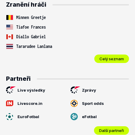
Zranění hráči
Minnen Greetje
Tiafoe Frances
Diallo Gabriel
Tararudee Lanlana
Celý seznam
Partneři
Live výsledky
Zprávy
Livescore.in
Sport odds
EuroFotbal
eFotbal
Další partneři