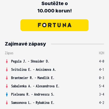
Soutěžte o
10.000 korun!
Zajímavé zápasy
Zápas
H2H
Pegula J.
-
Shnaider D.
4-0
Svitolina E.
-
Anisimova A.
4-1
Brantmeier R.
-
Mandlik E.
0-3
Sabalenka A.
-
Alexandrova E.
5-4
Pieleanu R.
-
Andreescu S.
3-4
Samsonova L.
-
Rybakina E.
4-2