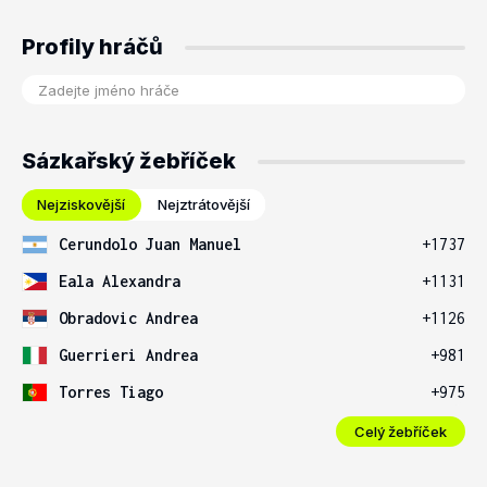
Profily hráčů
Sázkařský žebříček
Nejziskovější
Nejztrátovější
Cerundolo Juan Manuel
+1737
Eala Alexandra
+1131
Obradovic Andrea
+1126
Guerrieri Andrea
+981
Torres Tiago
+975
Celý žebříček