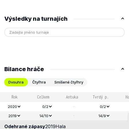
Výsledky na turnajích
Bilance hráče
Dvouhra
Čtyřhra
Smíšené čtyřhry
Rok
Celkem
Antuka
Tvrdý p.
H
-
2020
0/2
0/2
-
2019
14/10
14/9
Odehrané zápasy
2019
Hala