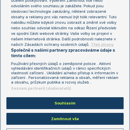
účelem poskytování. Výběrem Zamítnout vše nebo
odvoláním svého souhlasu je zakážete. Pokud jsou
Turnaj mistrů
sledovací technologie zakázány, některé zobrazené
Turnaj mistryň
obsahy a reklamy pro vás nemusí být tolik relevantní. Tuto
Aktualní trendy
nabídku můžete kdykoli znovu zobrazit a změnit své volby
nebo souhlas odvolat kliknutím na odkaz Řízení předvoleb
ve spodní části webové stránky. Vaše volby se projeví v
Fotbalové přestupy
našem Internetová stránka. Další podrobnosti naleznete v
Livesport Daily
našich Zásadách ochrany osobních údajů.
Třetí strany
Společně s našimi partnery zpracováváme údaje s
LS Prague Open
tímto cílem:
Používání přesných údajů o zeměpisné poloze . Aktivní
vyhledávání identifikačních údajů v rámci specifických
vlastností zařízení . Ukládání a/nebo přístup k informacím v
Podmínky užití
Nastavení soukromí
zařízení . Personalizovaná reklama a obsah, měření reklam
GDPR a žurnalistika
Reklama
a obsahu, průzkum publika a rozvoj služeb .
Informace o zpracování osobních
Kontakt
Seznam partnerů (dodavatelů)
údajů
Tiráž
Souhlasím
Copyright © 2008-2026 TenisPortal.cz. Využíváme zpravodajství ČTK.
Zamítnout vše