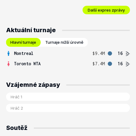
Další expres zprávy
Aktuální turnaje
Hlavní turnaje
Turnaje nižší úrovně
Montreal
$9.4M
16
Toronto WTA
$7.4M
16
Vzájemné zápasy
Soutěž