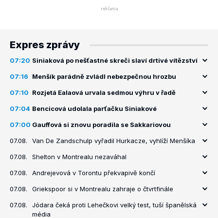
Expres zprávy
07:20
Siniaková po nešťastné skreči slaví drtivé vítězství
07:16
Menšík parádně zvládl nebezpečnou hrozbu
07:10
Rozjetá Ealaová urvala sedmou výhru v řadě
07:04
Bencicová udolala parťačku Siniakové
07:00
Gauffová si znovu poradila se Sakkariovou
07.08.
Van De Zandschulp vyřadil Hurkacze, vyhlíží Menšíka
07.08.
Shelton v Montrealu nezaváhal
07.08.
Andrejevová v Torontu překvapivě končí
07.08.
Griekspoor si v Montrealu zahraje o čtvrtfinále
07.08.
Jódara čeká proti Lehečkovi velký test, tuší španělská
média