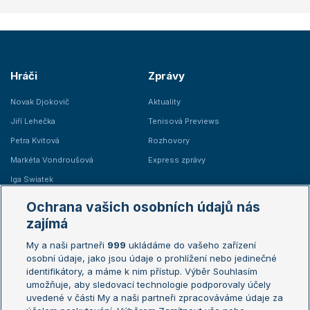
Hráči
Zprávy
Novak Djokovič
Aktuality
Jiří Lehečka
Tenisová Previews
Petra Kvitová
Rozhovory
Markéta Vondroušová
Express zprávy
Iga Swiatek
Marie Bouzková
Ochrana vašich osobních údajů nás
Žebříčky
Kalendář turnajů
zajímá
My a naši partneři
999
ukládáme do vašeho zařízení
Žebříček ATP (muži)
Australian Open
osobní údaje, jako jsou údaje o prohlížení nebo jedinečné
Žebříček WTA (ženy)
French Open
identifikátory, a máme k nim přístup. Výběr Souhlasím
umožňuje, aby sledovací technologie podporovaly účely
Sázkařský žebříček
Wimbledon
uvedené v části My a naši partneři zpracováváme údaje za
US Open